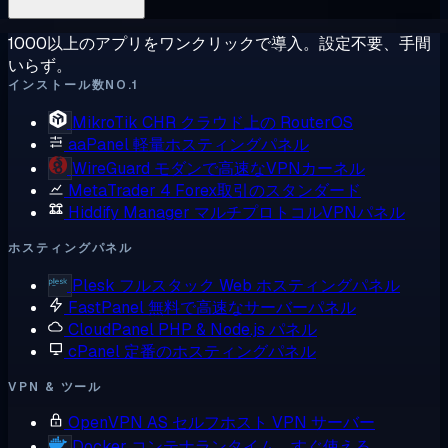
1000以上のアプリをワンクリックで導入。設定不要、手間
いらず。
インストール数NO.1
MikroTik CHR
クラウド上の RouterOS
aaPanel
軽量ホスティングパネル
WireGuard
モダンで高速なVPNカーネル
MetaTrader 4
Forex取引のスタンダード
Hiddify Manager
マルチプロトコルVPNパネル
ホスティングパネル
Plesk
フルスタック Web ホスティングパネル
FastPanel
無料で高速なサーバーパネル
CloudPanel
PHP & Node.js パネル
cPanel
定番のホスティングパネル
VPN & ツール
OpenVPN AS
セルフホスト VPN サーバー
Docker
コンテナランタイム、すぐ使える