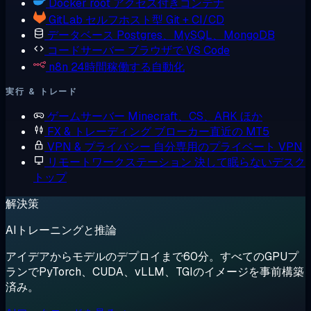
Docker
root アクセス付きコンテナ
GitLab
セルフホスト型 Git + CI/CD
データベース
Postgres、MySQL、MongoDB
コードサーバー
ブラウザで VS Code
n8n
24時間稼働する自動化
実行 & トレード
ゲームサーバー
Minecraft、CS、ARK ほか
FX & トレーディング
ブローカー直近の MT5
VPN & プライバシー
自分専用のプライベート VPN
リモートワークステーション
決して眠らないデスク
トップ
解決策
AIトレーニングと推論
アイデアからモデルのデプロイまで60分。すべてのGPUプ
ランでPyTorch、CUDA、vLLM、TGIのイメージを事前構築
済み。