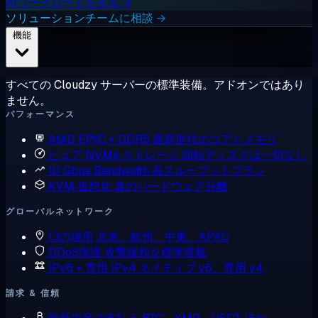
AIワークロードを見る →
ソリューションチームに相談 →
機能
すべての Cloudzy サーバーの標準装備。アドオンではあり
ません。
パフォーマンス
AMD EPYC + DDR5
最新世代のコアとメモリ
ピュア NVMe ストレージ
回転ディスクは一切なし
10 Gbps Bandwidth
高スループットプラン
KVM 仮想化
真のハードウェア分離
グローバルネットワーク
13の場所
北米、欧州、中東、APAC
DDoS保護
攻撃緩和を標準搭載
IPv6 + 専用 IPv4
ネイティブ v6、専用 v4
請求 & 信頼