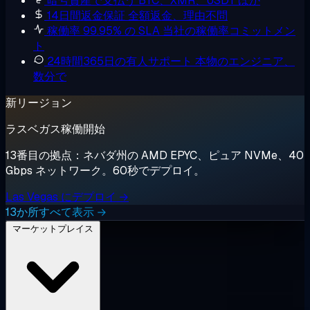
暗号資産で支払う
BTC、XMR、USDT ほか
14日間返金保証
全額返金、理由不問
稼働率 99.95% の SLA
当社の稼働率コミットメン
ト
24時間365日の有人サポート
本物のエンジニア、
数分で
新リージョン
ラスベガス稼働開始
13番目の拠点：ネバダ州の AMD EPYC、ピュア NVMe、40
Gbps ネットワーク。60秒でデプロイ。
Las Vegas にデプロイ →
13か所すべて表示 →
マーケットプレイス