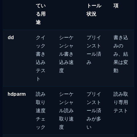
てい
トール
項
る用
状況
途
dd
クイ
シーケ
プリイ
書き込
ック
ンシャ
ンスト
みの
書き
ル書き
ール済
み、結
込み
込み速
み
果は変
テス
度
動
ト
hdparm
読み
シーケ
プリイ
読み取
取り
ンシャ
ンスト
り専用
速度
ル読み
ール済
テスト
チェ
取り速
みが多
ック
度
い