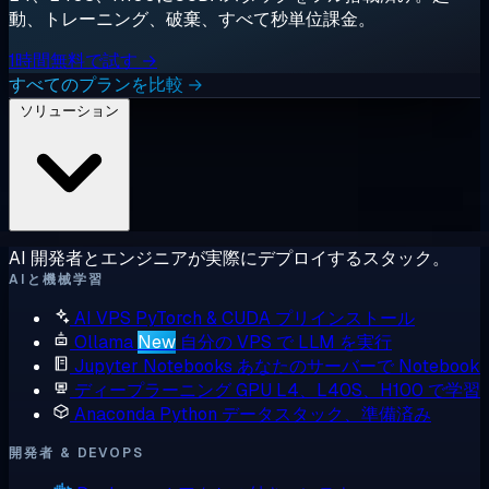
動、トレーニング、破棄、すべて秒単位課金。
1時間無料で試す →
すべてのプランを比較 →
ソリューション
AI 開発者とエンジニアが実際にデプロイするスタック。
AIと機械学習
AI VPS
PyTorch & CUDA プリインストール
Ollama
New
自分の VPS で LLM を実行
Jupyter Notebooks
あなたのサーバーで Notebook
ディープラーニング GPU
L4、L40S、H100 で学習
Anaconda
Python データスタック、準備済み
開発者 & DEVOPS