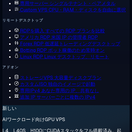
専用サーバー
シングルテナント・ベアメタル
Custom VPS
CPU・RAM・ディスクを自由に選択
リモートデスクトップ
RDPを購入
すべての RDP プランを比較
アメリカ RDP
米国 IP の管理者 RDP
Forex RDP
低遅延トレーディングデスクトップ
Botting RDP
ボット稼働のため常時オン
Linux RDP
Linux デスクトップ、リモート
アドオン
ストレージVPS
大容量ディスクプラン
カスタムISO
独自のイメージで起動
専用IPv4
あなた専用の IP、共有なし
追加 IP
サーバーごとに複数の IPv4
新しい
AIワークロード向けGPU VPS
L4、L40S、H100にCUDAスタックをフル搭載済み。起