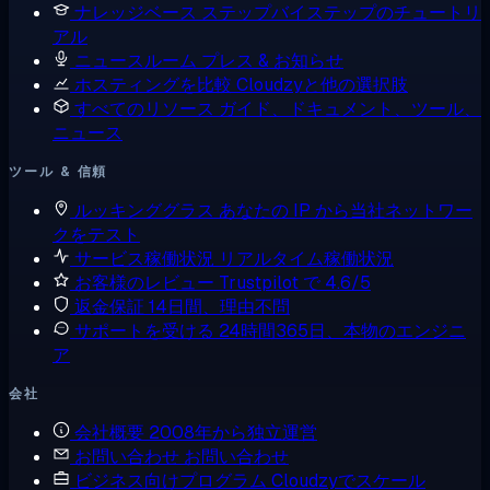
ナレッジベース
ステップバイステップのチュートリ
アル
ニュースルーム
プレス & お知らせ
ホスティングを比較
Cloudzyと他の選択肢
すべてのリソース
ガイド、ドキュメント、ツール、
ニュース
ツール & 信頼
ルッキンググラス
あなたの IP から当社ネットワー
クをテスト
サービス稼働状況
リアルタイム稼働状況
お客様のレビュー
Trustpilot で 4.6/5
返金保証
14日間、理由不問
サポートを受ける
24時間365日、本物のエンジニ
ア
会社
会社概要
2008年から独立運営
お問い合わせ
お問い合わせ
ビジネス向けプログラム
Cloudzyでスケール