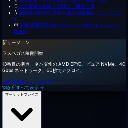
暗号資産で支払う
BTC、XMR、USDT ほか
14日間返金保証
全額返金、理由不問
稼働率 99.95% の SLA
当社の稼働率コミットメン
ト
24時間365日の有人サポート
本物のエンジニア、
数分で
新リージョン
ラスベガス稼働開始
13番目の拠点：ネバダ州の AMD EPYC、ピュア NVMe、40
Gbps ネットワーク。60秒でデプロイ。
Las Vegas にデプロイ →
13か所すべて表示 →
マーケットプレイス