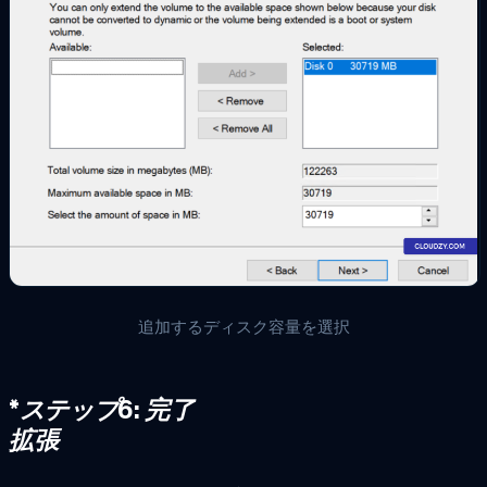
追加するディスク容量を選択
*
ステップ6: 完了
拡張