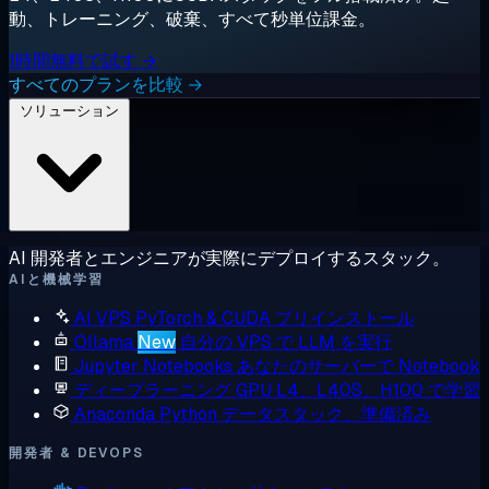
動、トレーニング、破棄、すべて秒単位課金。
1時間無料で試す →
すべてのプランを比較 →
ソリューション
AI 開発者とエンジニアが実際にデプロイするスタック。
AIと機械学習
AI VPS
PyTorch & CUDA プリインストール
Ollama
New
自分の VPS で LLM を実行
Jupyter Notebooks
あなたのサーバーで Notebook
ディープラーニング GPU
L4、L40S、H100 で学習
Anaconda
Python データスタック、準備済み
開発者 & DEVOPS