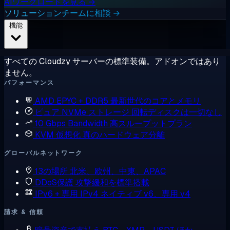
AIワークロードを見る →
ソリューションチームに相談 →
機能
すべての Cloudzy サーバーの標準装備。アドオンではあり
ません。
パフォーマンス
AMD EPYC + DDR5
最新世代のコアとメモリ
ピュア NVMe ストレージ
回転ディスクは一切なし
10 Gbps Bandwidth
高スループットプラン
KVM 仮想化
真のハードウェア分離
グローバルネットワーク
13の場所
北米、欧州、中東、APAC
DDoS保護
攻撃緩和を標準搭載
IPv6 + 専用 IPv4
ネイティブ v6、専用 v4
請求 & 信頼