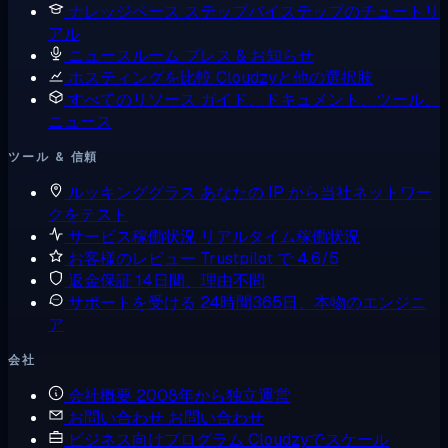
ナレッジベース
ステップバイステップのチュートリ
アル
ニュースルーム
プレス & お知らせ
ホスティングを比較
Cloudzyと他の選択肢
すべてのリソース
ガイド、ドキュメント、ツール、
ニュース
ツール & 信頼
ルッキンググラス
あなたの IP から当社ネットワー
クをテスト
サービス稼働状況
リアルタイム稼働状況
お客様のレビュー
Trustpilot で 4.6/5
返金保証
14日間、理由不問
サポートを受ける
24時間365日、本物のエンジニ
ア
会社
会社概要
2008年から独立運営
お問い合わせ
お問い合わせ
ビジネス向けプログラム
Cloudzyでスケール