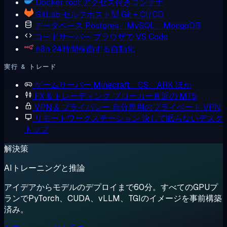
Docker
root アクセス付きコンテナ
GitLab
セルフホスト型 Git + CI/CD
データベース
Postgres、MySQL、MongoDB
コードサーバー
ブラウザで VS Code
n8n
24時間稼働する自動化
実行 & トレード
ゲームサーバー
Minecraft、CS、ARK ほか
FX & トレーディング
ブローカー直近の MT5
VPN & プライバシー
自分専用のプライベート VPN
リモートワークステーション
決して眠らないデスク
トップ
解決策
AIトレーニングと推論
アイデアからモデルのデプロイまで60分。すべてのGPUプ
ランでPyTorch、CUDA、vLLM、TGIのイメージを事前構築
済み。