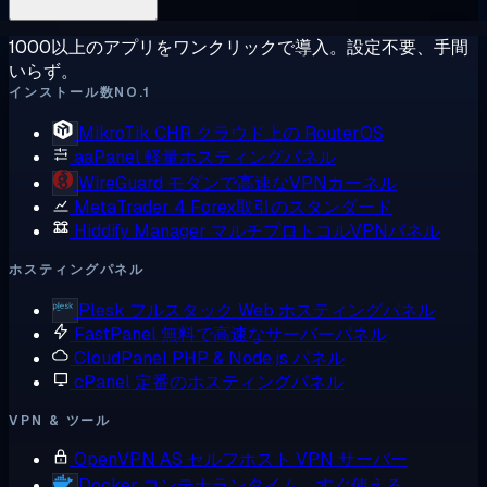
1000以上のアプリをワンクリックで導入。設定不要、手間
いらず。
インストール数NO.1
MikroTik CHR
クラウド上の RouterOS
aaPanel
軽量ホスティングパネル
WireGuard
モダンで高速なVPNカーネル
MetaTrader 4
Forex取引のスタンダード
Hiddify Manager
マルチプロトコルVPNパネル
ホスティングパネル
Plesk
フルスタック Web ホスティングパネル
FastPanel
無料で高速なサーバーパネル
CloudPanel
PHP & Node.js パネル
cPanel
定番のホスティングパネル
VPN & ツール
OpenVPN AS
セルフホスト VPN サーバー
Docker
コンテナランタイム、すぐ使える