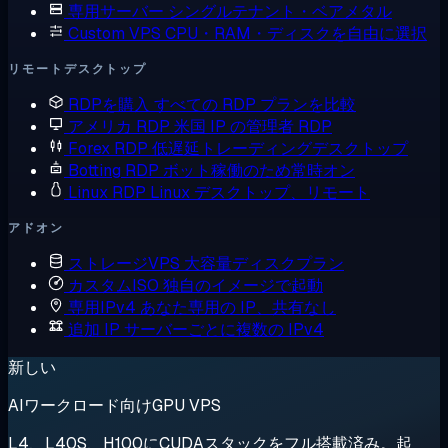
専用サーバー
シングルテナント・ベアメタル
Custom VPS
CPU・RAM・ディスクを自由に選択
リモートデスクトップ
RDPを購入
すべての RDP プランを比較
アメリカ RDP
米国 IP の管理者 RDP
Forex RDP
低遅延トレーディングデスクトップ
Botting RDP
ボット稼働のため常時オン
Linux RDP
Linux デスクトップ、リモート
アドオン
ストレージVPS
大容量ディスクプラン
カスタムISO
独自のイメージで起動
専用IPv4
あなた専用の IP、共有なし
追加 IP
サーバーごとに複数の IPv4
新しい
AIワークロード向けGPU VPS
L4、L40S、H100にCUDAスタックをフル搭載済み。起