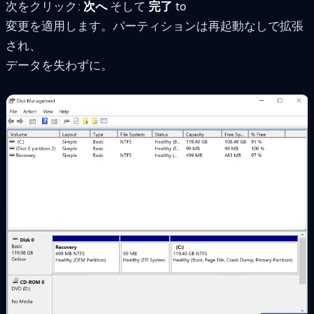
次をクリック:
次へ
そして
完了
to
変更を適用します。パーティションは再起動なしで拡張
され、
データを失わずに。