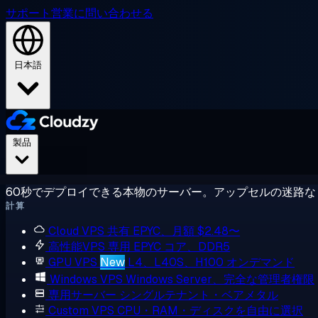
サポート
営業に問い合わせる
日本語
製品
60秒でデプロイできる本物のサーバー。アップセルの迷路な
計算
Cloud VPS
共有 EPYC、月額 $2.48〜
高性能VPS
専用 EPYC コア、DDR5
GPU VPS
New
L4、L40S、H100 オンデマンド
Windows VPS
Windows Server、完全な管理者権限
専用サーバー
シングルテナント・ベアメタル
Custom VPS
CPU・RAM・ディスクを自由に選択