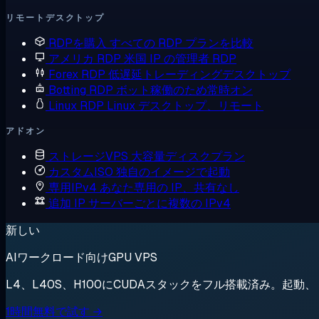
リモートデスクトップ
RDPを購入
すべての RDP プランを比較
アメリカ RDP
米国 IP の管理者 RDP
Forex RDP
低遅延トレーディングデスクトップ
Botting RDP
ボット稼働のため常時オン
Linux RDP
Linux デスクトップ、リモート
アドオン
ストレージVPS
大容量ディスクプラン
カスタムISO
独自のイメージで起動
専用IPv4
あなた専用の IP、共有なし
追加 IP
サーバーごとに複数の IPv4
新しい
AIワークロード向けGPU VPS
L4、L40S、H100にCUDAスタックをフル搭載済み。起
1時間無料で試す →