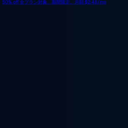
50% off
全プラン対象、期間限定。月額
$2.48/mo