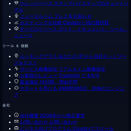
ナレッジベース
ステップバイステップのチュートリ
アル
ニュースルーム
プレス & お知らせ
ホスティングを比較
Cloudzyと他の選択肢
すべてのリソース
ガイド、ドキュメント、ツール、
ニュース
ツール & 信頼
ルッキンググラス
あなたの IP から当社ネットワー
クをテスト
サービス稼働状況
リアルタイム稼働状況
お客様のレビュー
Trustpilot で 4.6/5
返金保証
14日間、理由不問
サポートを受ける
24時間365日、本物のエンジニ
ア
会社
会社概要
2008年から独立運営
お問い合わせ
お問い合わせ
ビジネス向けプログラム
Cloudzyでスケール