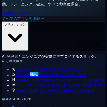
動、トレーニング、破棄、すべて秒単位課金。
1時間無料で試す →
すべてのプランを比較 →
ソリューション
AI 開発者とエンジニアが実際にデプロイするスタック。
AIと機械学習
AI VPS
PyTorch & CUDA プリインストール
Ollama
New
自分の VPS で LLM を実行
Jupyter Notebooks
あなたのサーバーで Notebook
ディープラーニング GPU
L4、L40S、H100 で学習
Anaconda
Python データスタック、準備済み
開発者 & DEVOPS