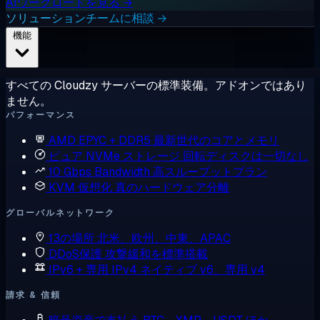
AIワークロードを見る →
ソリューションチームに相談 →
機能
すべての Cloudzy サーバーの標準装備。アドオンではあり
ません。
パフォーマンス
AMD EPYC + DDR5
最新世代のコアとメモリ
ピュア NVMe ストレージ
回転ディスクは一切なし
10 Gbps Bandwidth
高スループットプラン
KVM 仮想化
真のハードウェア分離
グローバルネットワーク
13の場所
北米、欧州、中東、APAC
DDoS保護
攻撃緩和を標準搭載
IPv6 + 専用 IPv4
ネイティブ v6、専用 v4
請求 & 信頼