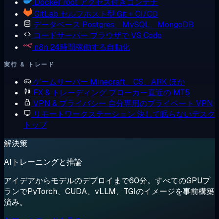
Docker
root アクセス付きコンテナ
GitLab
セルフホスト型 Git + CI/CD
データベース
Postgres、MySQL、MongoDB
コードサーバー
ブラウザで VS Code
n8n
24時間稼働する自動化
実行 & トレード
ゲームサーバー
Minecraft、CS、ARK ほか
FX & トレーディング
ブローカー直近の MT5
VPN & プライバシー
自分専用のプライベート VPN
リモートワークステーション
決して眠らないデスク
トップ
解決策
AIトレーニングと推論
アイデアからモデルのデプロイまで60分。すべてのGPUプ
ランでPyTorch、CUDA、vLLM、TGIのイメージを事前構築
済み。