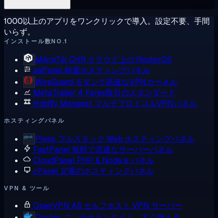
1000以上のアプリをワンクリックで導入。設定不要、手間
いらず。
インストール数NO.1
MikroTik CHR
クラウド上の RouterOS
aaPanel
軽量ホスティングパネル
WireGuard
モダンで高速なVPNカーネル
MetaTrader 4
Forex取引のスタンダード
Hiddify Manager
マルチプロトコルVPNパネル
ホスティングパネル
Plesk
フルスタック Web ホスティングパネル
FastPanel
無料で高速なサーバーパネル
CloudPanel
PHP & Node.js パネル
cPanel
定番のホスティングパネル
VPN & ツール
OpenVPN AS
セルフホスト VPN サーバー
Docker
コンテナランタイム、すぐ使える