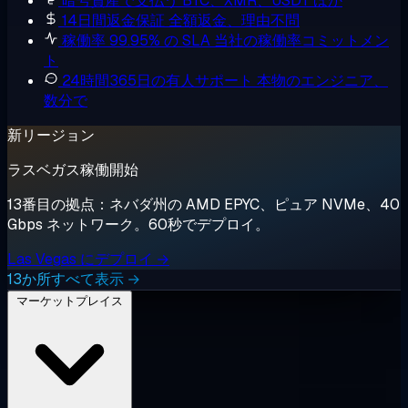
暗号資産で支払う
BTC、XMR、USDT ほか
14日間返金保証
全額返金、理由不問
稼働率 99.95% の SLA
当社の稼働率コミットメン
ト
24時間365日の有人サポート
本物のエンジニア、
数分で
新リージョン
ラスベガス稼働開始
13番目の拠点：ネバダ州の AMD EPYC、ピュア NVMe、40
Gbps ネットワーク。60秒でデプロイ。
Las Vegas にデプロイ →
13か所すべて表示 →
マーケットプレイス