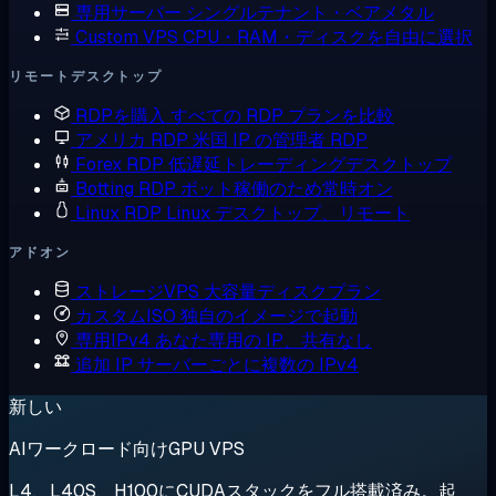
専用サーバー
シングルテナント・ベアメタル
Custom VPS
CPU・RAM・ディスクを自由に選択
リモートデスクトップ
RDPを購入
すべての RDP プランを比較
アメリカ RDP
米国 IP の管理者 RDP
Forex RDP
低遅延トレーディングデスクトップ
Botting RDP
ボット稼働のため常時オン
Linux RDP
Linux デスクトップ、リモート
アドオン
ストレージVPS
大容量ディスクプラン
カスタムISO
独自のイメージで起動
専用IPv4
あなた専用の IP、共有なし
追加 IP
サーバーごとに複数の IPv4
新しい
AIワークロード向けGPU VPS
L4、L40S、H100にCUDAスタックをフル搭載済み。起