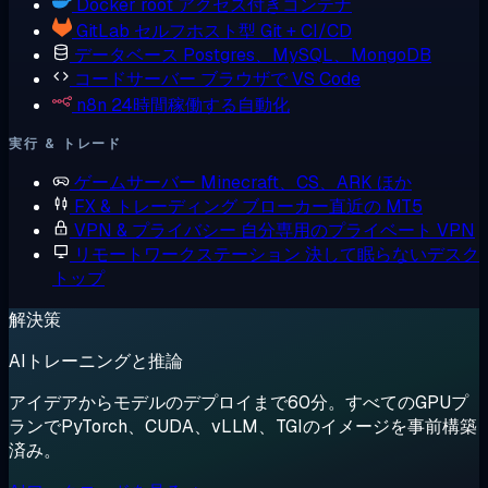
Docker
root アクセス付きコンテナ
GitLab
セルフホスト型 Git + CI/CD
データベース
Postgres、MySQL、MongoDB
コードサーバー
ブラウザで VS Code
n8n
24時間稼働する自動化
実行 & トレード
ゲームサーバー
Minecraft、CS、ARK ほか
FX & トレーディング
ブローカー直近の MT5
VPN & プライバシー
自分専用のプライベート VPN
リモートワークステーション
決して眠らないデスク
トップ
解決策
AIトレーニングと推論
アイデアからモデルのデプロイまで60分。すべてのGPUプ
ランでPyTorch、CUDA、vLLM、TGIのイメージを事前構築
済み。