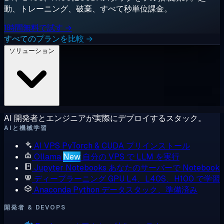
動、トレーニング、破棄、すべて秒単位課金。
1時間無料で試す →
すべてのプランを比較 →
ソリューション
AI 開発者とエンジニアが実際にデプロイするスタック。
AIと機械学習
AI VPS
PyTorch & CUDA プリインストール
Ollama
New
自分の VPS で LLM を実行
Jupyter Notebooks
あなたのサーバーで Notebook
ディープラーニング GPU
L4、L40S、H100 で学習
Anaconda
Python データスタック、準備済み
開発者 & DEVOPS