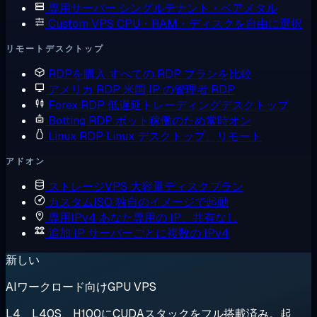
専用サーバー
シングルテナント・ベアメタル
Custom VPS
CPU・RAM・ディスクを自由に選択
リモートデスクトップ
RDPを購入
すべての RDP プランを比較
アメリカ RDP
米国 IP の管理者 RDP
Forex RDP
低遅延トレーディングデスクトップ
Botting RDP
ボット稼働のため常時オン
Linux RDP
Linux デスクトップ、リモート
アドオン
ストレージVPS
大容量ディスクプラン
カスタムISO
独自のイメージで起動
専用IPv4
あなた専用の IP、共有なし
追加 IP
サーバーごとに複数の IPv4
新しい
AIワークロード向けGPU VPS
L4、L40S、H100にCUDAスタックをフル搭載済み。起