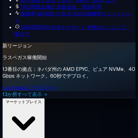
暗号資産で支払う
BTC、XMR、USDT ほか
14日間返金保証
全額返金、理由不問
稼働率 99.95% の SLA
当社の稼働率コミットメン
ト
24時間365日の有人サポート
本物のエンジニア、
数分で
新リージョン
ラスベガス稼働開始
13番目の拠点：ネバダ州の AMD EPYC、ピュア NVMe、40
Gbps ネットワーク。60秒でデプロイ。
Las Vegas にデプロイ →
13か所すべて表示 →
マーケットプレイス