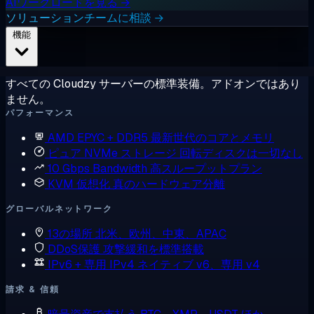
AIワークロードを見る →
ソリューションチームに相談 →
機能
すべての Cloudzy サーバーの標準装備。アドオンではあり
ません。
パフォーマンス
AMD EPYC + DDR5
最新世代のコアとメモリ
ピュア NVMe ストレージ
回転ディスクは一切なし
10 Gbps Bandwidth
高スループットプラン
KVM 仮想化
真のハードウェア分離
グローバルネットワーク
13の場所
北米、欧州、中東、APAC
DDoS保護
攻撃緩和を標準搭載
IPv6 + 専用 IPv4
ネイティブ v6、専用 v4
請求 & 信頼