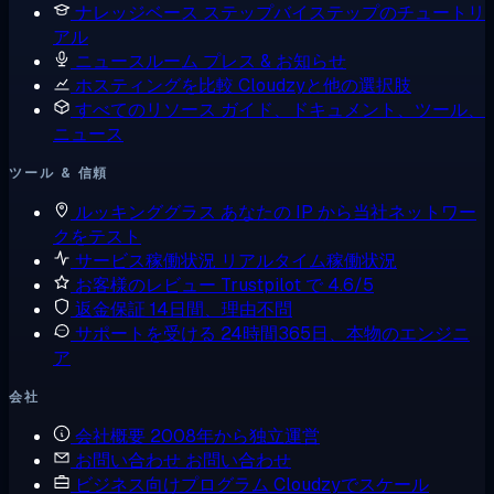
ナレッジベース
ステップバイステップのチュートリ
アル
ニュースルーム
プレス & お知らせ
ホスティングを比較
Cloudzyと他の選択肢
すべてのリソース
ガイド、ドキュメント、ツール、
ニュース
ツール & 信頼
ルッキンググラス
あなたの IP から当社ネットワー
クをテスト
サービス稼働状況
リアルタイム稼働状況
お客様のレビュー
Trustpilot で 4.6/5
返金保証
14日間、理由不問
サポートを受ける
24時間365日、本物のエンジニ
ア
会社
会社概要
2008年から独立運営
お問い合わせ
お問い合わせ
ビジネス向けプログラム
Cloudzyでスケール