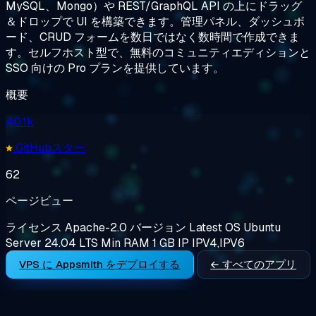
MySQL、Mongo）や REST/GraphQL API の上にドラッグ
＆ドロップで UI を構築できます。管理パネル、ダッシュボ
ード、CRUD フォームを数日ではなく数時間で作成できま
す。セルフホスト型で、無料のコミュニティエディションと
SSO 向けの Pro プランを提供しています。
概要
40.1k
GitHubスター
62
ページビュー
ライセンス
Apache-2.0
バージョン
Latest
OS
Ubuntu
Server 24.04 LTS
Min RAM
1 GB
IP
IPV4,IPV6
VPS に Appsmith をデプロイする
← すべてのアプリ