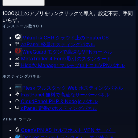
1000以上のアプリをワンクリックで導入。設定不要、手間
いらず。
インストール数NO.1
MikroTik CHR
クラウド上の RouterOS
aaPanel
軽量ホスティングパネル
WireGuard
モダンで高速なVPNカーネル
MetaTrader 4
Forex取引のスタンダード
Hiddify Manager
マルチプロトコルVPNパネル
ホスティングパネル
Plesk
フルスタック Web ホスティングパネル
FastPanel
無料で高速なサーバーパネル
CloudPanel
PHP & Node.js パネル
cPanel
定番のホスティングパネル
VPN & ツール
OpenVPN AS
セルフホスト VPN サーバー
Docker
コンテナランタイム、すぐ使える