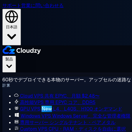
サポート
営業に問い合わせる
日本語
製品
60秒でデプロイできる本物のサーバー。アップセルの迷路な
計算
Cloud VPS
共有 EPYC、月額 $2.48〜
高性能VPS
専用 EPYC コア、DDR5
GPU VPS
New
L4、L40S、H100 オンデマンド
Windows VPS
Windows Server、完全な管理者権限
専用サーバー
シングルテナント・ベアメタル
Custom VPS
CPU・RAM・ディスクを自由に選択