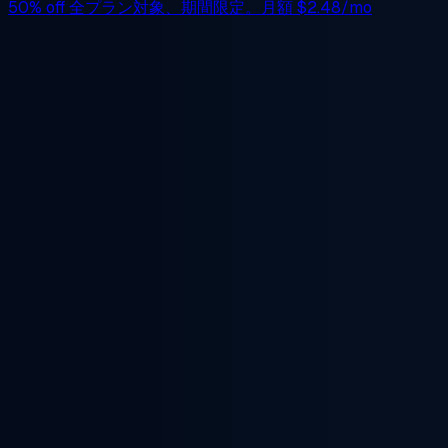
50% off
全プラン対象、期間限定。月額
$2.48/mo