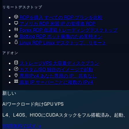
リモートデスクトップ
RDPを購入
すべての RDP プランを比較
アメリカ RDP
米国 IP の管理者 RDP
Forex RDP
低遅延トレーディングデスクトップ
Botting RDP
ボット稼働のため常時オン
Linux RDP
Linux デスクトップ、リモート
アドオン
ストレージVPS
大容量ディスクプラン
カスタムISO
独自のイメージで起動
専用IPv4
あなた専用の IP、共有なし
追加 IP
サーバーごとに複数の IPv4
新しい
AIワークロード向けGPU VPS
L4、L40S、H100にCUDAスタックをフル搭載済み。起
1時間無料で試す →