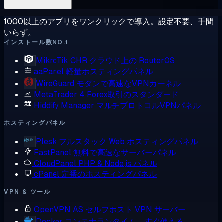
1000以上のアプリをワンクリックで導入。設定不要、手間
いらず。
インストール数NO.1
MikroTik CHR
クラウド上の RouterOS
aaPanel
軽量ホスティングパネル
WireGuard
モダンで高速なVPNカーネル
MetaTrader 4
Forex取引のスタンダード
Hiddify Manager
マルチプロトコルVPNパネル
ホスティングパネル
Plesk
フルスタック Web ホスティングパネル
FastPanel
無料で高速なサーバーパネル
CloudPanel
PHP & Node.js パネル
cPanel
定番のホスティングパネル
VPN & ツール
OpenVPN AS
セルフホスト VPN サーバー
Docker
コンテナランタイム、すぐ使える