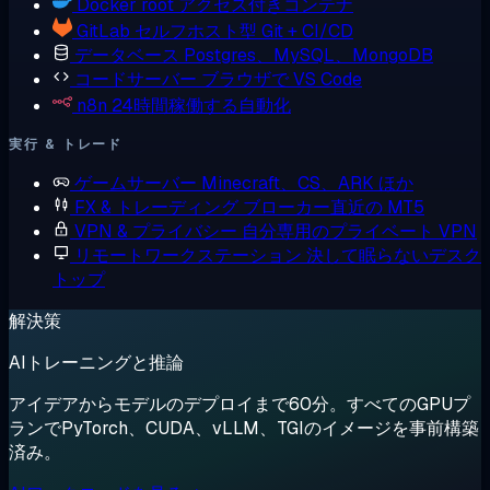
Docker
root アクセス付きコンテナ
GitLab
セルフホスト型 Git + CI/CD
データベース
Postgres、MySQL、MongoDB
コードサーバー
ブラウザで VS Code
n8n
24時間稼働する自動化
実行 & トレード
ゲームサーバー
Minecraft、CS、ARK ほか
FX & トレーディング
ブローカー直近の MT5
VPN & プライバシー
自分専用のプライベート VPN
リモートワークステーション
決して眠らないデスク
トップ
解決策
AIトレーニングと推論
アイデアからモデルのデプロイまで60分。すべてのGPUプ
ランでPyTorch、CUDA、vLLM、TGIのイメージを事前構築
済み。