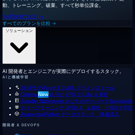
動、トレーニング、破棄、すべて秒単位課金。
1時間無料で試す →
すべてのプランを比較 →
ソリューション
AI 開発者とエンジニアが実際にデプロイするスタック。
AIと機械学習
AI VPS
PyTorch & CUDA プリインストール
Ollama
New
自分の VPS で LLM を実行
Jupyter Notebooks
あなたのサーバーで Notebook
ディープラーニング GPU
L4、L40S、H100 で学習
Anaconda
Python データスタック、準備済み
開発者 & DEVOPS