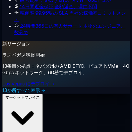
暗号資産で支払う
BTC、XMR、USDT ほか
14日間返金保証
全額返金、理由不問
稼働率 99.95% の SLA
当社の稼働率コミットメン
ト
24時間365日の有人サポート
本物のエンジニア、
数分で
新リージョン
ラスベガス稼働開始
13番目の拠点：ネバダ州の AMD EPYC、ピュア NVMe、40
Gbps ネットワーク。60秒でデプロイ。
Las Vegas にデプロイ →
13か所すべて表示 →
マーケットプレイス