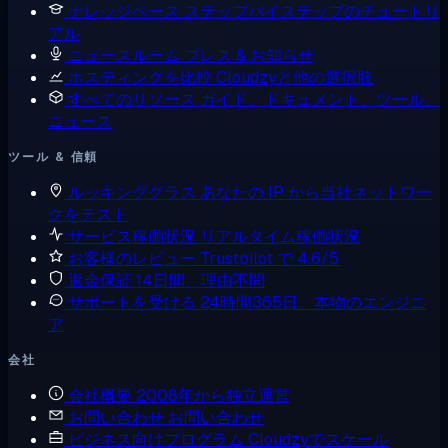
ナレッジベース
ステップバイステップのチュートリ
アル
ニュースルーム
プレス & お知らせ
ホスティングを比較
Cloudzyと他の選択肢
すべてのリソース
ガイド、ドキュメント、ツール、
ニュース
ツール & 信頼
ルッキンググラス
あなたの IP から当社ネットワー
クをテスト
サービス稼働状況
リアルタイム稼働状況
お客様のレビュー
Trustpilot で 4.6/5
返金保証
14日間、理由不問
サポートを受ける
24時間365日、本物のエンジニ
ア
会社
会社概要
2008年から独立運営
お問い合わせ
お問い合わせ
ビジネス向けプログラム
Cloudzyでスケール