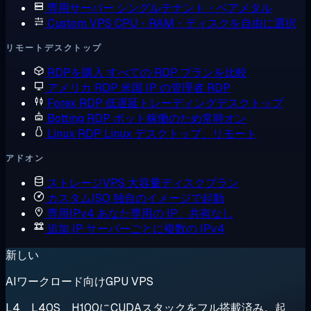
専用サーバー
シングルテナント・ベアメタル
Custom VPS
CPU・RAM・ディスクを自由に選択
リモートデスクトップ
RDPを購入
すべての RDP プランを比較
アメリカ RDP
米国 IP の管理者 RDP
Forex RDP
低遅延トレーディングデスクトップ
Botting RDP
ボット稼働のため常時オン
Linux RDP
Linux デスクトップ、リモート
アドオン
ストレージVPS
大容量ディスクプラン
カスタムISO
独自のイメージで起動
専用IPv4
あなた専用の IP、共有なし
追加 IP
サーバーごとに複数の IPv4
新しい
AIワークロード向けGPU VPS
L4、L40S、H100にCUDAスタックをフル搭載済み。起