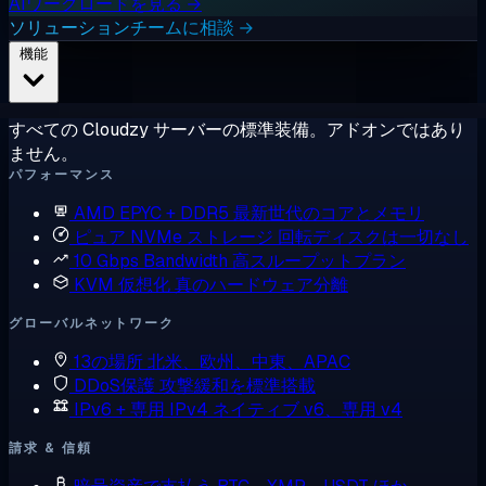
AIワークロードを見る →
ソリューションチームに相談 →
機能
すべての Cloudzy サーバーの標準装備。アドオンではあり
ません。
パフォーマンス
AMD EPYC + DDR5
最新世代のコアとメモリ
ピュア NVMe ストレージ
回転ディスクは一切なし
10 Gbps Bandwidth
高スループットプラン
KVM 仮想化
真のハードウェア分離
グローバルネットワーク
13の場所
北米、欧州、中東、APAC
DDoS保護
攻撃緩和を標準搭載
IPv6 + 専用 IPv4
ネイティブ v6、専用 v4
請求 & 信頼