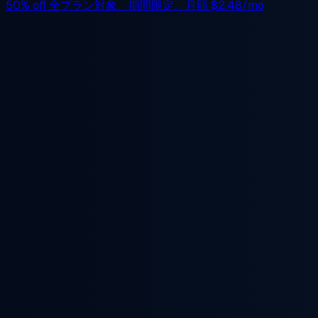
50% off
全プラン対象、期間限定。月額
$2.48/mo