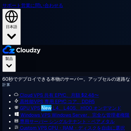
サポート
営業に問い合わせる
日本語
製品
60秒でデプロイできる本物のサーバー。アップセルの迷路な
計算
Cloud VPS
共有 EPYC、月額 $2.48〜
高性能VPS
専用 EPYC コア、DDR5
GPU VPS
New
L4、L40S、H100 オンデマンド
Windows VPS
Windows Server、完全な管理者権限
専用サーバー
シングルテナント・ベアメタル
Custom VPS
CPU・RAM・ディスクを自由に選択