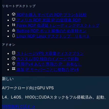
リモートデスクトップ
RDPを購入
すべての RDP プランを比較
アメリカ RDP
米国 IP の管理者 RDP
Forex RDP
低遅延トレーディングデスクトップ
Botting RDP
ボット稼働のため常時オン
Linux RDP
Linux デスクトップ、リモート
アドオン
ストレージVPS
大容量ディスクプラン
カスタムISO
独自のイメージで起動
専用IPv4
あなた専用の IP、共有なし
追加 IP
サーバーごとに複数の IPv4
新しい
AIワークロード向けGPU VPS
L4、L40S、H100にCUDAスタックをフル搭載済み。起
1時間無料で試す →