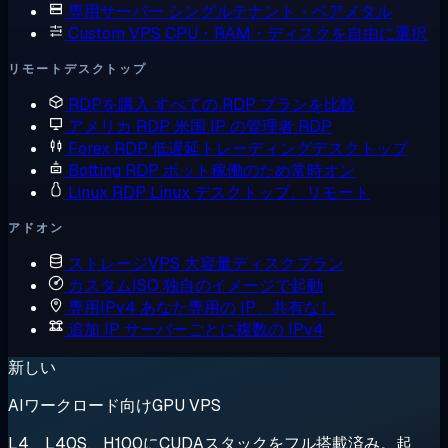
専用サーバー
シングルテナント・ベアメタル
Custom VPS
CPU・RAM・ディスクを自由に選択
リモートデスクトップ
RDPを購入
すべての RDP プランを比較
アメリカ RDP
米国 IP の管理者 RDP
Forex RDP
低遅延トレーディングデスクトップ
Botting RDP
ボット稼働のため常時オン
Linux RDP
Linux デスクトップ、リモート
アドオン
ストレージVPS
大容量ディスクプラン
カスタムISO
独自のイメージで起動
専用IPv4
あなた専用の IP、共有なし
追加 IP
サーバーごとに複数の IPv4
新しい
AIワークロード向けGPU VPS
L4、L40S、H100にCUDAスタックをフル搭載済み。起