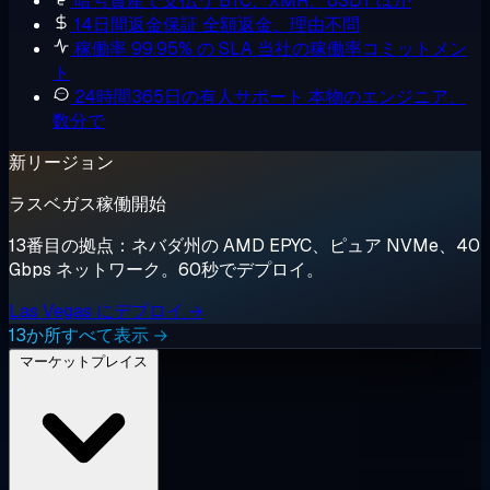
暗号資産で支払う
BTC、XMR、USDT ほか
14日間返金保証
全額返金、理由不問
稼働率 99.95% の SLA
当社の稼働率コミットメン
ト
24時間365日の有人サポート
本物のエンジニア、
数分で
新リージョン
ラスベガス稼働開始
13番目の拠点：ネバダ州の AMD EPYC、ピュア NVMe、40
Gbps ネットワーク。60秒でデプロイ。
Las Vegas にデプロイ →
13か所すべて表示 →
マーケットプレイス