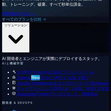
動、トレーニング、破棄、すべて秒単位課金。
1時間無料で試す →
すべてのプランを比較 →
ソリューション
AI 開発者とエンジニアが実際にデプロイするスタック。
AIと機械学習
AI VPS
PyTorch & CUDA プリインストール
Ollama
New
自分の VPS で LLM を実行
Jupyter Notebooks
あなたのサーバーで Notebook
ディープラーニング GPU
L4、L40S、H100 で学習
Anaconda
Python データスタック、準備済み
開発者 & DEVOPS