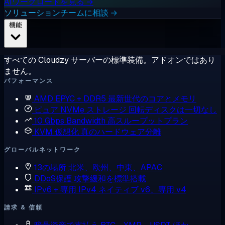
AIワークロードを見る →
ソリューションチームに相談 →
機能
すべての Cloudzy サーバーの標準装備。アドオンではあり
ません。
パフォーマンス
AMD EPYC + DDR5
最新世代のコアとメモリ
ピュア NVMe ストレージ
回転ディスクは一切なし
10 Gbps Bandwidth
高スループットプラン
KVM 仮想化
真のハードウェア分離
グローバルネットワーク
13の場所
北米、欧州、中東、APAC
DDoS保護
攻撃緩和を標準搭載
IPv6 + 専用 IPv4
ネイティブ v6、専用 v4
請求 & 信頼