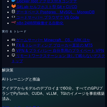
Docker
root アクセス付きコンテナ
GitLab
セルフホスト型 Git + CI/CD
データベース
Postgres、MySQL、MongoDB
コードサーバー
ブラウザで VS Code
n8n
24時間稼働する自動化
実行 & トレード
ゲームサーバー
Minecraft、CS、ARK ほか
FX & トレーディング
ブローカー直近の MT5
VPN & プライバシー
自分専用のプライベート VPN
リモートワークステーション
決して眠らないデスク
トップ
解決策
AIトレーニングと推論
アイデアからモデルのデプロイまで60分。すべてのGPUプ
ランでPyTorch、CUDA、vLLM、TGIのイメージを事前構築
済み。