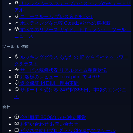
ナレッジベース
ステップバイステップのチュートリ
アル
ニュースルーム
プレス & お知らせ
ホスティングを比較
Cloudzyと他の選択肢
すべてのリソース
ガイド、ドキュメント、ツール、
ニュース
ツール & 信頼
ルッキンググラス
あなたの IP から当社ネットワー
クをテスト
サービス稼働状況
リアルタイム稼働状況
お客様のレビュー
Trustpilot で 4.6/5
返金保証
14日間、理由不問
サポートを受ける
24時間365日、本物のエンジニ
ア
会社
会社概要
2008年から独立運営
お問い合わせ
お問い合わせ
ビジネス向けプログラム
Cloudzyでスケール