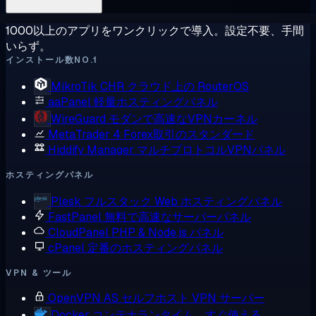
1000以上のアプリをワンクリックで導入。設定不要、手間
いらず。
インストール数NO.1
MikroTik CHR
クラウド上の RouterOS
aaPanel
軽量ホスティングパネル
WireGuard
モダンで高速なVPNカーネル
MetaTrader 4
Forex取引のスタンダード
Hiddify Manager
マルチプロトコルVPNパネル
ホスティングパネル
Plesk
フルスタック Web ホスティングパネル
FastPanel
無料で高速なサーバーパネル
CloudPanel
PHP & Node.js パネル
cPanel
定番のホスティングパネル
VPN & ツール
OpenVPN AS
セルフホスト VPN サーバー
Docker
コンテナランタイム、すぐ使える