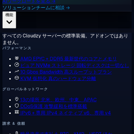
AIワークロードを見る →
ソリューションチームに相談 →
機能
すべての Cloudzy サーバーの標準装備。アドオンではあり
ません。
パフォーマンス
AMD EPYC + DDR5
最新世代のコアとメモリ
ピュア NVMe ストレージ
回転ディスクは一切なし
10 Gbps Bandwidth
高スループットプラン
KVM 仮想化
真のハードウェア分離
グローバルネットワーク
13の場所
北米、欧州、中東、APAC
DDoS保護
攻撃緩和を標準搭載
IPv6 + 専用 IPv4
ネイティブ v6、専用 v4
請求 & 信頼