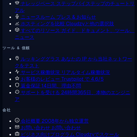
ナレッジベース
ステップバイステップのチュートリ
アル
ニュースルーム
プレス & お知らせ
ホスティングを比較
Cloudzyと他の選択肢
すべてのリソース
ガイド、ドキュメント、ツール、
ニュース
ツール & 信頼
ルッキンググラス
あなたの IP から当社ネットワー
クをテスト
サービス稼働状況
リアルタイム稼働状況
お客様のレビュー
Trustpilot で 4.6/5
返金保証
14日間、理由不問
サポートを受ける
24時間365日、本物のエンジニ
ア
会社
会社概要
2008年から独立運営
お問い合わせ
お問い合わせ
ビジネス向けプログラム
Cloudzyでスケール