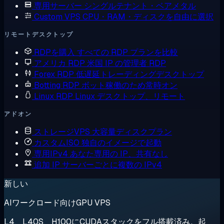
専用サーバー
シングルテナント・ベアメタル
Custom VPS
CPU・RAM・ディスクを自由に選択
リモートデスクトップ
RDPを購入
すべての RDP プランを比較
アメリカ RDP
米国 IP の管理者 RDP
Forex RDP
低遅延トレーディングデスクトップ
Botting RDP
ボット稼働のため常時オン
Linux RDP
Linux デスクトップ、リモート
アドオン
ストレージVPS
大容量ディスクプラン
カスタムISO
独自のイメージで起動
専用IPv4
あなた専用の IP、共有なし
追加 IP
サーバーごとに複数の IPv4
新しい
AIワークロード向けGPU VPS
L4、L40S、H100にCUDAスタックをフル搭載済み。起