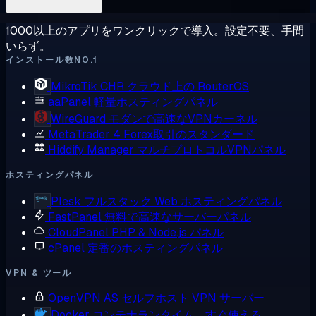
1000以上のアプリをワンクリックで導入。設定不要、手間
いらず。
インストール数NO.1
MikroTik CHR
クラウド上の RouterOS
aaPanel
軽量ホスティングパネル
WireGuard
モダンで高速なVPNカーネル
MetaTrader 4
Forex取引のスタンダード
Hiddify Manager
マルチプロトコルVPNパネル
ホスティングパネル
Plesk
フルスタック Web ホスティングパネル
FastPanel
無料で高速なサーバーパネル
CloudPanel
PHP & Node.js パネル
cPanel
定番のホスティングパネル
VPN & ツール
OpenVPN AS
セルフホスト VPN サーバー
Docker
コンテナランタイム、すぐ使える