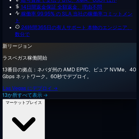
暗号資産で支払う
BTC、XMR、USDT ほか
14日間返金保証
全額返金、理由不問
稼働率 99.95% の SLA
当社の稼働率コミットメン
ト
24時間365日の有人サポート
本物のエンジニア、
数分で
新リージョン
ラスベガス稼働開始
13番目の拠点：ネバダ州の AMD EPYC、ピュア NVMe、40
Gbps ネットワーク。60秒でデプロイ。
Las Vegas にデプロイ →
13か所すべて表示 →
マーケットプレイス