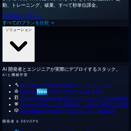
動、トレーニング、破棄、すべて秒単位課金。
1時間無料で試す →
すべてのプランを比較 →
ソリューション
AI 開発者とエンジニアが実際にデプロイするスタック。
AIと機械学習
AI VPS
PyTorch & CUDA プリインストール
Ollama
New
自分の VPS で LLM を実行
Jupyter Notebooks
あなたのサーバーで Notebook
ディープラーニング GPU
L4、L40S、H100 で学習
Anaconda
Python データスタック、準備済み
開発者 & DEVOPS