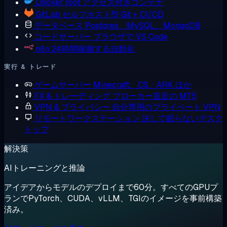
Docker
root アクセス付きコンテナ
GitLab
セルフホスト型 Git + CI/CD
データベース
Postgres、MySQL、MongoDB
コードサーバー
ブラウザで VS Code
n8n
24時間稼働する自動化
実行 & トレード
ゲームサーバー
Minecraft、CS、ARK ほか
FX & トレーディング
ブローカー直近の MT5
VPN & プライバシー
自分専用のプライベート VPN
リモートワークステーション
決して眠らないデスク
トップ
解決策
AIトレーニングと推論
アイデアからモデルのデプロイまで60分。すべてのGPUプ
ランでPyTorch、CUDA、vLLM、TGIのイメージを事前構築
済み。