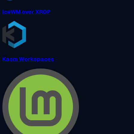
IceWM over XRDP
Kasm Workspaces