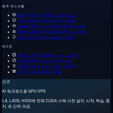
원격 데스크톱
RDP 구매
모든 RDP 요금제 비교
미국 RDP
미국 IP의 관리자 RDP
Forex RDP
저지연 트레이딩 데스크톱
Botting RDP
봇 운영을 위한 상시 가동
Linux RDP
원격 Linux 데스크톱
애드온
저장소 VPS
대용량 디스크 요금제
커스텀 ISO
나만의 이미지 부팅
전용 IPv4
공유되지 않는 전용 IP
추가 IP
서버당 여러 IPv4
신규
AI 워크로드용 GPU VPS
L4, L40S, H100에 전체 CUDA 스택 사전 설치. 시작, 학습, 중
지. 초 단위 과금.