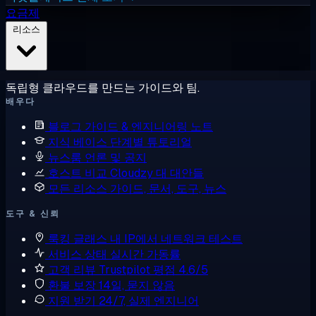
요금제
리소스
독립형 클라우드를 만드는 가이드와 팀.
배우다
블로그
가이드 & 엔지니어링 노트
지식 베이스
단계별 튜토리얼
뉴스룸
언론 및 공지
호스트 비교
Cloudzy 대 대안들
모든 리소스
가이드, 문서, 도구, 뉴스
도구 & 신뢰
룩킹 글래스
내 IP에서 네트워크 테스트
서비스 상태
실시간 가동률
고객 리뷰
Trustpilot 평점 4.6/5
환불 보장
14일, 묻지 않음
지원 받기
24/7, 실제 엔지니어