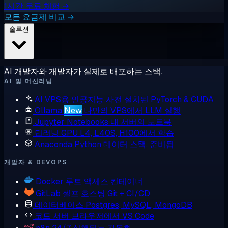
1시간 무료 체험 →
모든 요금제 비교 →
솔루션
AI 개발자와 개발자가 실제로 배포하는 스택.
AI 및 머신러닝
AI VPS용 인공지능
사전 설치된 PyTorch & CUDA
Ollama
New
나만의 VPS에서 LLM 실행
Jupyter Notebooks
내 서버의 노트북
딥러닝 GPU
L4, L40S, H100에서 학습
Anaconda
Python 데이터 스택, 준비됨
개발자 & DEVOPS
Docker
루트 액세스 컨테이너
GitLab
셀프 호스팅 Git + CI/CD
데이터베이스
Postgres, MySQL, MongoDB
코드 서버
브라우저에서 VS Code