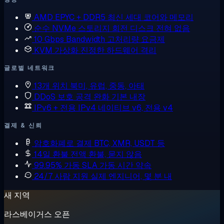
AMD EPYC + DDR5
최신 세대 코어와 메모리
순수 NVMe 스토리지
회전 디스크 전혀 없음
10 Gbps Bandwidth
고처리량 요금제
KVM 가상화
진정한 하드웨어 격리
글로벌 네트워크
13개 위치
북미, 유럽, 중동, 아태
DDoS 보호
공격 완화 기본 내장
IPv6 + 전용 IPv4
네이티브 v6, 전용 v4
결제 & 신뢰
암호화폐로 결제
BTC, XMR, USDT 등
14일 환불
전액 환불, 묻지 않음
99.95% 가동 SLA
가동 시간 약속
24/7 사람 지원
실제 엔지니어, 몇 분 내
새 지역
라스베이거스 오픈