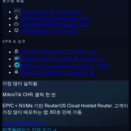
호스팅 패널
Plesk
풀스택 웹 호스팅 패널
FastPanel
무료의 빠른 서버 패널
CloudPanel
PHP & Node.js 패널
cPanel
클래식 호스팅 패널
VPN & 도구
OpenVPN AS
자체 호스팅 VPN 서버
Docker
컨테이너 런타임, 즉시 사용 가능
MTProto Proxy
Telegram 네이티브 프록시
BlueStacks
VPS에서 안드로이드 앱
가장 많이 설치됨
MikroTik CHR, 클릭 한 번
EPYC + NVMe 기반 RouterOS Cloud Hosted Router. 고객이
가장 많이 배포하는 앱. 60초 만에 가동.
MikroTik CHR 배포 →
마켓플레이스 전체 보기 →