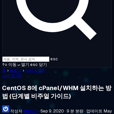
esc
↑↓
이동
↵
열기
esc
닫기
홈
›
블로그
›
서버 및 OS
서버 및 OS
CentOS 8에 cPanel/WHM 설치하는 방
법 (단계별 비주얼 가이드)
작성자
Mary H
·
Sep 9, 2020
·
9 분 분량
·
업데이트 May