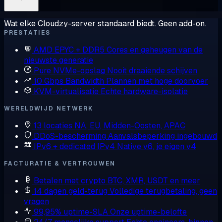
Wat elke Cloudzy-server standaard biedt. Geen add-on.
PRESTATIES
AMD EPYC + DDR5
Cores en geheugen van de
nieuwste generatie
Pure NVMe-opslag
Nooit draaiende schijven
10 Gbps Bandwidth
Plannen met hoge doorvoer
KVM-virtualisatie
Echte hardware-isolatie
WERELDWIJD NETWERK
13 locaties
NA, EU, Midden-Oosten, APAC
DDoS-bescherming
Aanvalsbeperking ingebouwd
IPv6 + dedicated IPv4
Native v6, je eigen v4
FACTURATIE & VERTROUWEN
Betalen met crypto
BTC, XMR, USDT en meer
14 dagen geld-terug
Volledige terugbetaling, geen
vragen
99,95% uptime-SLA
Onze uptime-belofte