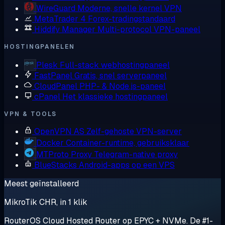
WireGuard
Moderne, snelle kernel VPN
MetaTrader 4
Forex-tradingstandaard
Hiddify Manager
Multi-protocol VPN-paneel
HOSTINGPANELEN
Plesk
Full-stack webhostingpaneel
FastPanel
Gratis, snel serverpaneel
CloudPanel
PHP- & Node.js-paneel
cPanel
Het klassieke hostingpaneel
VPN & TOOLS
OpenVPN AS
Zelf-gehoste VPN-server
Docker
Container-runtime, gebruiksklaar
MTProto Proxy
Telegram-native proxy
BlueStacks
Android-apps op een VPS
Meest geïnstalleerd
MikroTik CHR, in 1 klik
RouterOS Cloud Hosted Router op EPYC + NVMe. De #1-