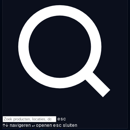
esc
↑↓
navigeren
↵
openen
esc
sluiten