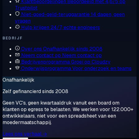
Klantbeoordelingen
Beoordeeld met 4,6/5 op
Trustpilot
Niet-goed-geld-teruggarantie
14 dagen, geen
vragen
Hulp krijgen
24/7, echte engineers
BEDRIJF
Over ons
Onafhankelijk sinds 2008
Neem contact op
Neem contact op
Bedrijvenprogramma
Groei op Cloudzy
Onderwijsprogramma
Voor onderzoek en teams
Onafhankelijk
Zelf gefinancierd sinds 2008
Geen VC's, geen kwartaaldruk vanuit een board om
klanten op egress te belasten. We werken voor 122.000+
ontwikkelaars, niet voor een spreadsheet van een
moedermaatschappij.
Lees ons verhaal →