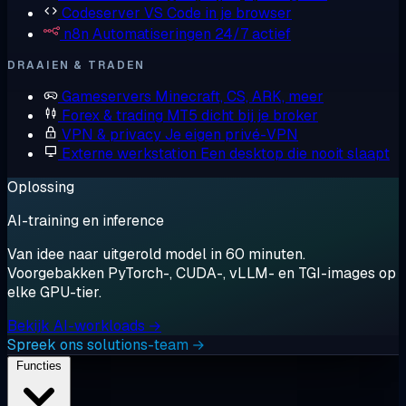
Codeserver
VS Code in je browser
n8n
Automatiseringen 24/7 actief
DRAAIEN & TRADEN
Gameservers
Minecraft, CS, ARK, meer
Forex & trading
MT5 dicht bij je broker
VPN & privacy
Je eigen privé-VPN
Externe werkstation
Een desktop die nooit slaapt
Oplossing
AI-training en inference
Van idee naar uitgerold model in 60 minuten.
Voorgebakken PyTorch-, CUDA-, vLLM- en TGI-images op
elke GPU-tier.
Bekijk AI-workloads →
Spreek ons solutions-team →
Functies