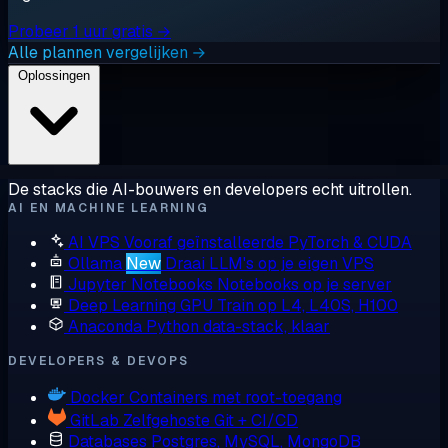
Probeer 1 uur gratis →
Alle plannen vergelijken →
Oplossingen
De stacks die AI-bouwers en developers echt uitrollen.
AI EN MACHINE LEARNING
AI VPS
Vooraf geïnstalleerde PyTorch & CUDA
Ollama
New
Draai LLM's op je eigen VPS
Jupyter Notebooks
Notebooks op je server
Deep Learning GPU
Train op L4, L40S, H100
Anaconda
Python data-stack, klaar
DEVELOPERS & DEVOPS
Docker
Containers met root-toegang
GitLab
Zelfgehoste Git + CI/CD
Databases
Postgres, MySQL, MongoDB