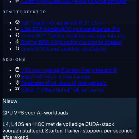
Custom VPS
Kies CPU, RAM en schijf op maat
REMOTE DESKTOP
RDP kopen
Vergelijk elk RDP-plan
USA RDP
Admin-RDP op Amerikaanse IP's
Forex RDP
Trading-desktop met lage latency
Botting RDP
Altijd online om bots te draaien
Linux RDP
Linux-desktop, op afstand
ADD-ONS
VPS voor opslag
Plannen met grote schijf
Eigen ISO
Start je eigen image
Dedicated IPv4
Jouw IP, niet gedeeld
Extra IP's
Meerdere IPv4 per server
Nieuw
GPU VPS voor AI-workloads
L4, L40S en H100 met de volledige CUDA-stack
voorgeïnstalleerd. Starten, trainen, stoppen, per seconde
afgerekend.