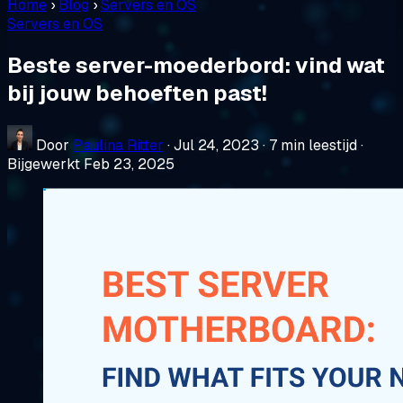
Home
›
Blog
›
Servers en OS
Servers en OS
Beste server-moederbord: vind wat
bij jouw behoeften past!
Door
Paulina Ritter
·
Jul 24, 2023
·
7 min leestijd
·
Bijgewerkt Feb 23, 2025