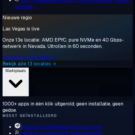
24/7 menselijke support
Echte engineers, binnen
minuten
Nieuwe regio
Las Vegas is live
Onze 13e locatie: AMD EPYC, pure NVMe en 40 Gbps-
netwerk in Nevada. Uitrollen in 60 seconden.
Uitrollen in Las Vegas →
Bekijk alle 13 locaties →
Marktplaats
1000+ apps in één klik uitgerold, geen installatie, geen
gedoe.
MEEST GEÏNSTALLEERD
MikroTik CHR
RouterOS in de cloud
aaPanel
Lichtgewicht hostingpaneel