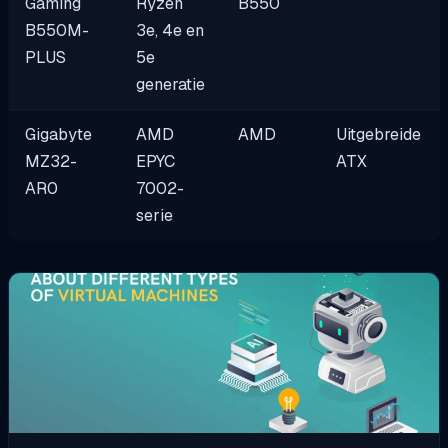
Gaming
Ryzen
B550
B550M-
3e, 4e en
PLUS
5e
generatie
Gigabyte
AMD
AMD
Uitgebreide
MZ32-
EPYC
ATX
AR0
7002-
serie