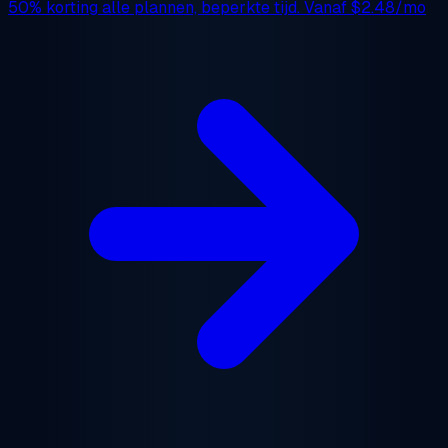
50% korting
alle plannen, beperkte tijd. Vanaf
$2.48/mo