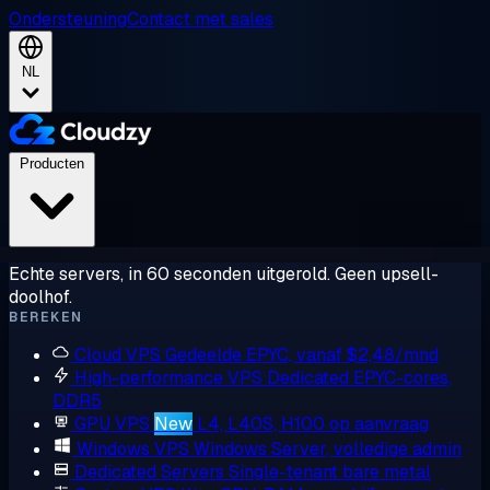
Ondersteuning
Contact met sales
NL
Producten
Echte servers, in 60 seconden uitgerold. Geen upsell-
doolhof.
BEREKEN
Cloud VPS
Gedeelde EPYC, vanaf $2,48/mnd
High-performance VPS
Dedicated EPYC-cores,
DDR5
GPU VPS
New
L4, L40S, H100 op aanvraag
Windows VPS
Windows Server, volledige admin
Dedicated Servers
Single-tenant bare metal