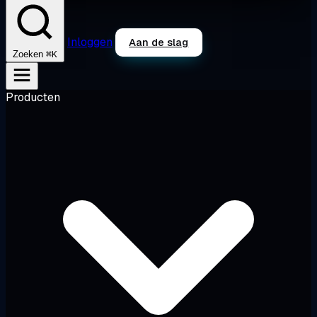
Inloggen
Aan de slag
⌘K
Zoeken
Producten