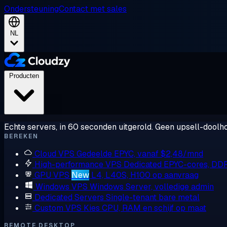
Ondersteuning
Contact met sales
NL
Producten
Echte servers, in 60 seconden uitgerold. Geen upsell-doolho
BEREKEN
Cloud VPS
Gedeelde EPYC, vanaf $2,48/mnd
High-performance VPS
Dedicated EPYC-cores, DD
GPU VPS
New
L4, L40S, H100 op aanvraag
Windows VPS
Windows Server, volledige admin
Dedicated Servers
Single-tenant bare metal
Custom VPS
Kies CPU, RAM en schijf op maat
REMOTE DESKTOP