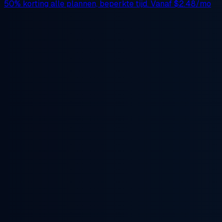
50% korting
alle plannen, beperkte tijd. Vanaf
$2.48/mo