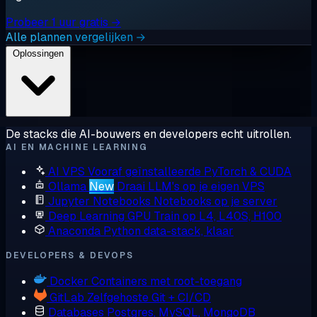
Probeer 1 uur gratis →
Alle plannen vergelijken →
Oplossingen
De stacks die AI-bouwers en developers echt uitrollen.
AI EN MACHINE LEARNING
AI VPS
Vooraf geïnstalleerde PyTorch & CUDA
Ollama
New
Draai LLM's op je eigen VPS
Jupyter Notebooks
Notebooks op je server
Deep Learning GPU
Train op L4, L40S, H100
Anaconda
Python data-stack, klaar
DEVELOPERS & DEVOPS
Docker
Containers met root-toegang
GitLab
Zelfgehoste Git + CI/CD
Databases
Postgres, MySQL, MongoDB