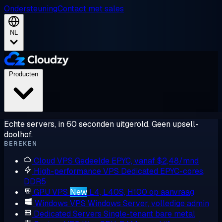
Ondersteuning
Contact met sales
NL
Producten
Echte servers, in 60 seconden uitgerold. Geen upsell-
doolhof.
BEREKEN
Cloud VPS
Gedeelde EPYC, vanaf $2,48/mnd
High-performance VPS
Dedicated EPYC-cores,
DDR5
GPU VPS
New
L4, L40S, H100 op aanvraag
Windows VPS
Windows Server, volledige admin
Dedicated Servers
Single-tenant bare metal