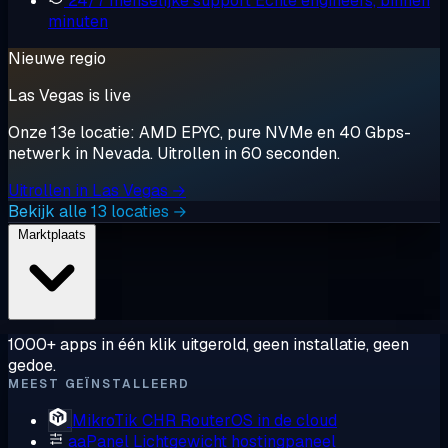
24/7 menselijke support
Echte engineers, binnen
minuten
Nieuwe regio
Las Vegas is live
Onze 13e locatie: AMD EPYC, pure NVMe en 40 Gbps-
netwerk in Nevada. Uitrollen in 60 seconden.
Uitrollen in Las Vegas →
Bekijk alle 13 locaties →
Marktplaats
1000+ apps in één klik uitgerold, geen installatie, geen
gedoe.
MEEST GEÏNSTALLEERD
MikroTik CHR
RouterOS in de cloud
aaPanel
Lichtgewicht hostingpaneel