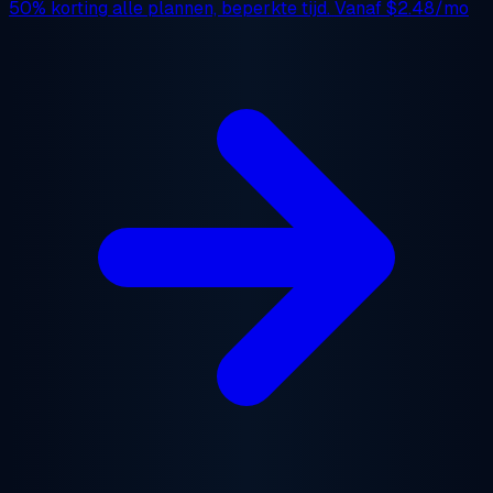
50% korting
alle plannen, beperkte tijd. Vanaf
$2.48/mo