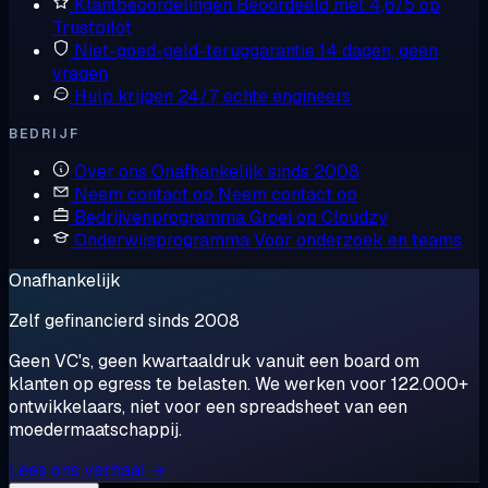
Klantbeoordelingen
Beoordeeld met 4,6/5 op
Trustpilot
Niet-goed-geld-teruggarantie
14 dagen, geen
vragen
Hulp krijgen
24/7, echte engineers
BEDRIJF
Over ons
Onafhankelijk sinds 2008
Neem contact op
Neem contact op
Bedrijvenprogramma
Groei op Cloudzy
Onderwijsprogramma
Voor onderzoek en teams
Onafhankelijk
Zelf gefinancierd sinds 2008
Geen VC's, geen kwartaaldruk vanuit een board om
klanten op egress te belasten. We werken voor 122.000+
ontwikkelaars, niet voor een spreadsheet van een
moedermaatschappij.
Lees ons verhaal →