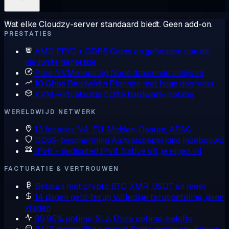
Wat elke Cloudzy-server standaard biedt. Geen add-on.
PRESTATIES
AMD EPYC + DDR5
Cores en geheugen van de
nieuwste generatie
Pure NVMe-opslag
Nooit draaiende schijven
10 Gbps Bandwidth
Plannen met hoge doorvoer
KVM-virtualisatie
Echte hardware-isolatie
WERELDWIJD NETWERK
13 locaties
NA, EU, Midden-Oosten, APAC
DDoS-bescherming
Aanvalsbeperking ingebouwd
IPv6 + dedicated IPv4
Native v6, je eigen v4
FACTURATIE & VERTROUWEN
Betalen met crypto
BTC, XMR, USDT en meer
14 dagen geld-terug
Volledige terugbetaling, geen
vragen
99,95% uptime-SLA
Onze uptime-belofte