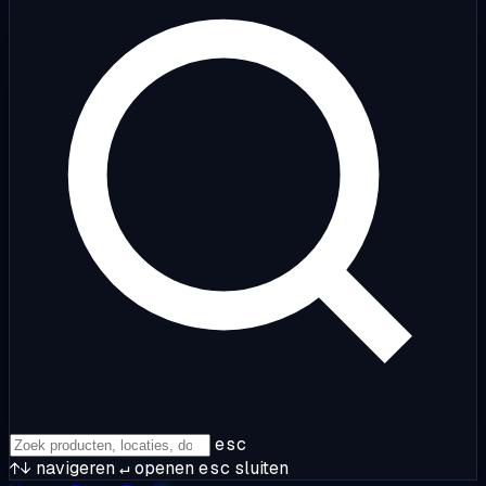
esc
↑↓
navigeren
↵
openen
esc
sluiten