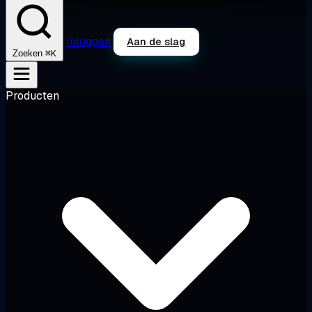
Inloggen
Aan de slag
⌘K
Zoeken
Producten