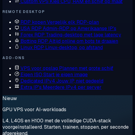
Custom VPS
Kies CPU, RAM en schijf op maat
REMOTE DESKTOP
RDP kopen
Vergelijk elk RDP-plan
USA RDP
Admin-RDP op Amerikaanse IP's
Forex RDP
Trading-desktop met lage latency
Botting RDP
Altijd online om bots te draaien
Linux RDP
Linux-desktop, op afstand
ADD-ONS
VPS voor opslag
Plannen met grote schijf
Eigen ISO
Start je eigen image
Dedicated IPv4
Jouw IP, niet gedeeld
Extra IP's
Meerdere IPv4 per server
Nieuw
GPU VPS voor AI-workloads
L4, L40S en H100 met de volledige CUDA-stack
voorgeïnstalleerd. Starten, trainen, stoppen, per seconde
afgerekend.