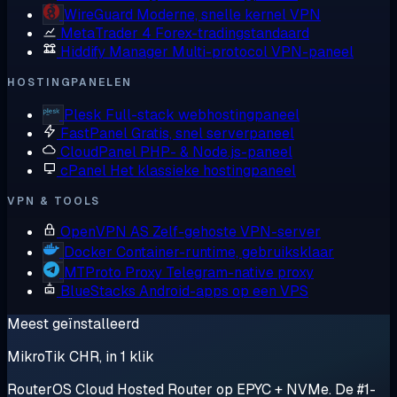
WireGuard
Moderne, snelle kernel VPN
MetaTrader 4
Forex-tradingstandaard
Hiddify Manager
Multi-protocol VPN-paneel
HOSTINGPANELEN
Plesk
Full-stack webhostingpaneel
FastPanel
Gratis, snel serverpaneel
CloudPanel
PHP- & Node.js-paneel
cPanel
Het klassieke hostingpaneel
VPN & TOOLS
OpenVPN AS
Zelf-gehoste VPN-server
Docker
Container-runtime, gebruiksklaar
MTProto Proxy
Telegram-native proxy
BlueStacks
Android-apps op een VPS
Meest geïnstalleerd
MikroTik CHR, in 1 klik
RouterOS Cloud Hosted Router op EPYC + NVMe. De #1-