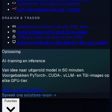
Codeserver
VS Code in je browser
n8n
Automatiseringen 24/7 actief
DRAAIEN & TRADEN
Gameservers
Minecraft, CS, ARK, meer
Forex & trading
MT5 dicht bij je broker
VPN & privacy
Je eigen privé-VPN
Externe werkstation
Een desktop die nooit slaapt
Oplossing
AI-training en inference
Van idee naar uitgerold model in 60 minuten.
Voorgebakken PyTorch-, CUDA-, vLLM- en TGI-images op
elke GPU-tier.
Bekijk AI-workloads →
Spreek ons solutions-team →
Functies