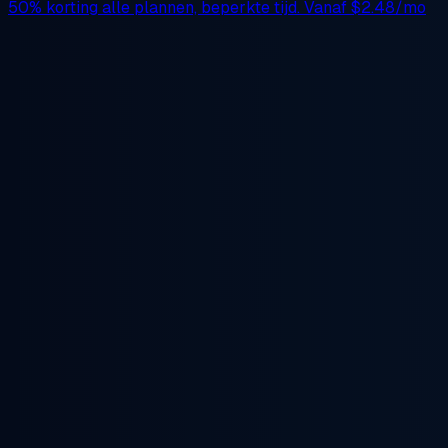
50% korting
alle plannen, beperkte tijd. Vanaf
$2.48/mo