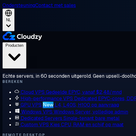
Ondersteuning
Contact met sales
NL
Producten
Echte servers, in 60 seconden uitgerold. Geen upsell-doolho
BEREKEN
Cloud VPS
Gedeelde EPYC, vanaf $2,48/mnd
High-performance VPS
Dedicated EPYC-cores, DD
GPU VPS
New
L4, L40S, H100 op aanvraag
Windows VPS
Windows Server, volledige admin
Dedicated Servers
Single-tenant bare metal
Custom VPS
Kies CPU, RAM en schijf op maat
REMOTE DESKTOP