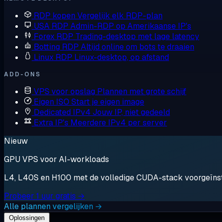
RDP kopen
Vergelijk elk RDP-plan
USA RDP
Admin-RDP op Amerikaanse IP's
Forex RDP
Trading-desktop met lage latency
Botting RDP
Altijd online om bots te draaien
Linux RDP
Linux-desktop, op afstand
ADD-ONS
VPS voor opslag
Plannen met grote schijf
Eigen ISO
Start je eigen image
Dedicated IPv4
Jouw IP, niet gedeeld
Extra IP's
Meerdere IPv4 per server
Nieuw
GPU VPS voor AI-workloads
L4, L40S en H100 met de volledige CUDA-stack voorgeïnstal
Probeer 1 uur gratis →
Alle plannen vergelijken →
Oplossingen