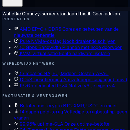
Wat elke Cloudzy-server standaard biedt. Geen add-on.
PRESTATIES
AMD EPYC + DDR5
Cores en geheugen van de
nieuwste generatie
Pure NVMe-opslag
Nooit draaiende schijven
10 Gbps Bandwidth
Plannen met hoge doorvoer
KVM-virtualisatie
Echte hardware-isolatie
WERELDWIJD NETWERK
13 locaties
NA, EU, Midden-Oosten, APAC
DDoS-bescherming
Aanvalsbeperking ingebouwd
IPv6 + dedicated IPv4
Native v6, je eigen v4
FACTURATIE & VERTROUWEN
Betalen met crypto
BTC, XMR, USDT en meer
14 dagen geld-terug
Volledige terugbetaling, geen
vragen
99,95% uptime-SLA
Onze uptime-belofte