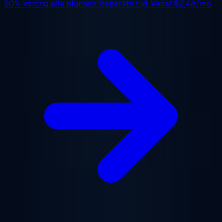
50% korting
alle plannen, beperkte tijd. Vanaf
$2.48/mo