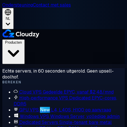
Ondersteuning
Contact met sales
NL
Producten
Echte servers, in 60 seconden uitgerold. Geen upsell-
doolhof.
BEREKEN
Cloud VPS
Gedeelde EPYC, vanaf $2,48/mnd
High-performance VPS
Dedicated EPYC-cores,
DDR5
GPU VPS
New
L4, L40S, H100 op aanvraag
Windows VPS
Windows Server, volledige admin
Dedicated Servers
Single-tenant bare metal