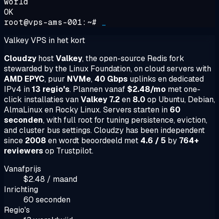
world
OK
root@vps-ams-001:~#
_
Valkey VPS in het kort
Cloudzy
host
Valkey
, the open-source Redis fork
stewarded by the Linux Foundation, on cloud servers with
AMD EPYC
, puur
NVMe
,
40 Gbps
uplinks en dedicated
IPv4 in
13 regio's
. Plannen vanaf
$2.48/mo
met one-
click installaties van
Valkey 7.2
en
8.0
op Ubuntu, Debian,
AlmaLinux en Rocky Linux. Servers starten in
60
seconden
, with full root for tuning persistence, eviction,
and cluster bus settings. Cloudzy has been independent
since
2008
en wordt beoordeeld met
4.6 / 5
by
764+
reviewers
op Trustpilot.
Vanafprijs
$2.48 / maand
Inrichting
60 seconden
Regio's