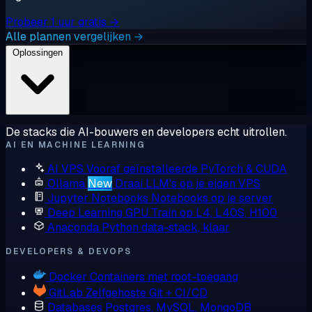
Probeer 1 uur gratis →
Alle plannen vergelijken →
Oplossingen
De stacks die AI-bouwers en developers echt uitrollen.
AI EN MACHINE LEARNING
AI VPS
Vooraf geïnstalleerde PyTorch & CUDA
Ollama
New
Draai LLM's op je eigen VPS
Jupyter Notebooks
Notebooks op je server
Deep Learning GPU
Train op L4, L40S, H100
Anaconda
Python data-stack, klaar
DEVELOPERS & DEVOPS
Docker
Containers met root-toegang
GitLab
Zelfgehoste Git + CI/CD
Databases
Postgres, MySQL, MongoDB