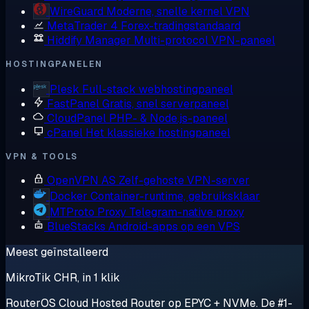
WireGuard
Moderne, snelle kernel VPN
MetaTrader 4
Forex-tradingstandaard
Hiddify Manager
Multi-protocol VPN-paneel
HOSTINGPANELEN
Plesk
Full-stack webhostingpaneel
FastPanel
Gratis, snel serverpaneel
CloudPanel
PHP- & Node.js-paneel
cPanel
Het klassieke hostingpaneel
VPN & TOOLS
OpenVPN AS
Zelf-gehoste VPN-server
Docker
Container-runtime, gebruiksklaar
MTProto Proxy
Telegram-native proxy
BlueStacks
Android-apps op een VPS
Meest geïnstalleerd
MikroTik CHR, in 1 klik
RouterOS Cloud Hosted Router op EPYC + NVMe. De #1-