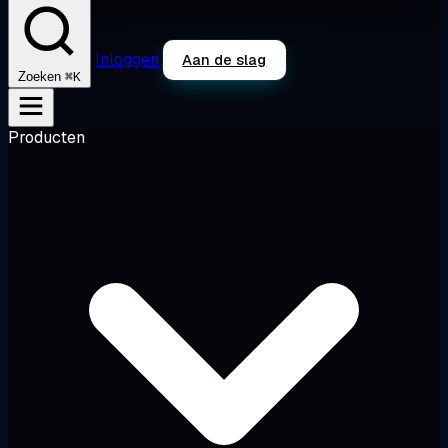
Inloggen
Aan de slag
⌘K
Zoeken
Producten