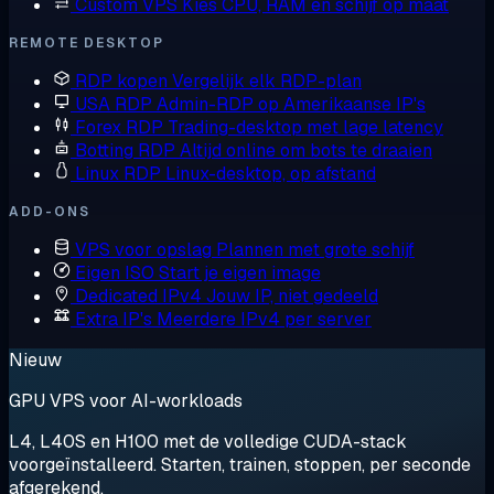
Custom VPS
Kies CPU, RAM en schijf op maat
REMOTE DESKTOP
RDP kopen
Vergelijk elk RDP-plan
USA RDP
Admin-RDP op Amerikaanse IP's
Forex RDP
Trading-desktop met lage latency
Botting RDP
Altijd online om bots te draaien
Linux RDP
Linux-desktop, op afstand
ADD-ONS
VPS voor opslag
Plannen met grote schijf
Eigen ISO
Start je eigen image
Dedicated IPv4
Jouw IP, niet gedeeld
Extra IP's
Meerdere IPv4 per server
Nieuw
GPU VPS voor AI-workloads
L4, L40S en H100 met de volledige CUDA-stack
voorgeïnstalleerd. Starten, trainen, stoppen, per seconde
afgerekend.