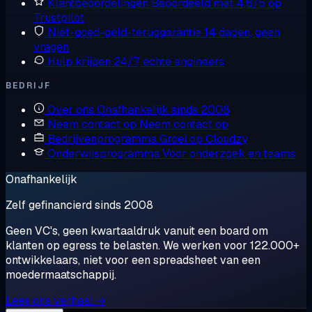
Klantbeoordelingen
Beoordeeld met 4,6/5 op
Trustpilot
Niet-goed-geld-teruggarantie
14 dagen, geen
vragen
Hulp krijgen
24/7, echte engineers
BEDRIJF
Over ons
Onafhankelijk sinds 2008
Neem contact op
Neem contact op
Bedrijvenprogramma
Groei op Cloudzy
Onderwijsprogramma
Voor onderzoek en teams
Onafhankelijk
Zelf gefinancierd sinds 2008
Geen VC's, geen kwartaaldruk vanuit een board om
klanten op egress te belasten. We werken voor 122.000+
ontwikkelaars, niet voor een spreadsheet van een
moedermaatschappij.
Lees ons verhaal →