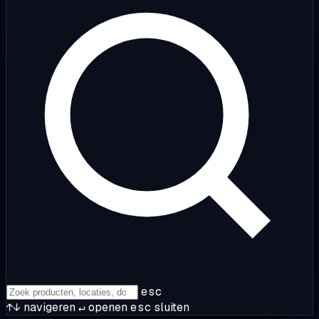
esc
↑↓
navigeren
↵
openen
esc
sluiten