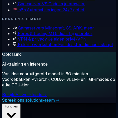
Codeserver
VS Code in je browser
n8n
Automatiseringen 24/7 actief
DRAAIEN & TRADEN
Gameservers
Minecraft, CS, ARK, meer
Forex & trading
MT5 dicht bij je broker
VPN & privacy
Je eigen privé-VPN
Externe werkstation
Een desktop die nooit slaapt
Oplossing
AI-training en inference
Van idee naar uitgerold model in 60 minuten.
Voorgebakken PyTorch-, CUDA-, vLLM- en TGI-images op
elke GPU-tier.
Bekijk AI-workloads →
Spreek ons solutions-team →
Functies