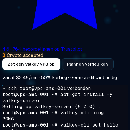
4.6
· 764 beoordelingen op Trustpilot
₿
Crypto accepted
Zet een Valkey VPS op
Plannen vergelijken
Vanaf
$3.48/mo
· 50% korting · Geen creditcard nodig
~ ssh root@vps-ams-001
verbonden
root@vps-ams-001:~#
apt-get install -y
valkey-server
Setting up valkey-server (8.0.0) ...
root@vps-ams-001:~#
valkey-cli ping
PONG
root@vps-ams-001:~#
valkey-cli set hello