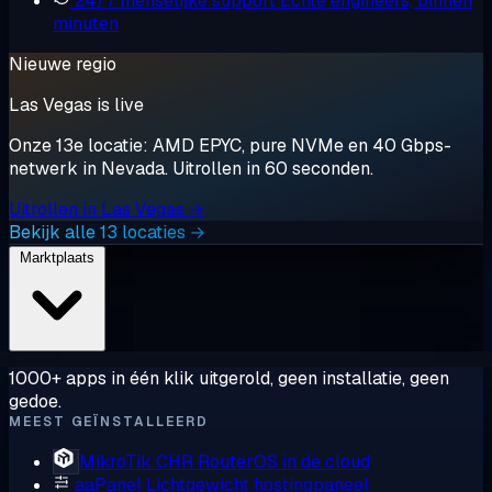
24/7 menselijke support
Echte engineers, binnen
minuten
Nieuwe regio
Las Vegas is live
Onze 13e locatie: AMD EPYC, pure NVMe en 40 Gbps-
netwerk in Nevada. Uitrollen in 60 seconden.
Uitrollen in Las Vegas →
Bekijk alle 13 locaties →
Marktplaats
1000+ apps in één klik uitgerold, geen installatie, geen
gedoe.
MEEST GEÏNSTALLEERD
MikroTik CHR
RouterOS in de cloud
aaPanel
Lichtgewicht hostingpaneel