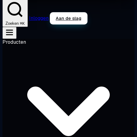
Inloggen
Aan de slag
⌘K
Zoeken
Producten