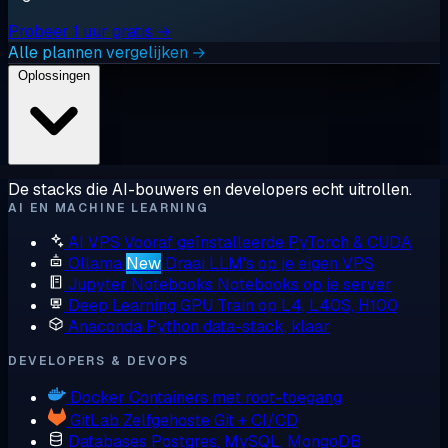
Probeer 1 uur gratis →
Alle plannen vergelijken →
Oplossingen
De stacks die AI-bouwers en developers echt uitrollen.
AI EN MACHINE LEARNING
AI VPS
Vooraf geïnstalleerde PyTorch & CUDA
Ollama
New
Draai LLM's op je eigen VPS
Jupyter Notebooks
Notebooks op je server
Deep Learning GPU
Train op L4, L40S, H100
Anaconda
Python data-stack, klaar
DEVELOPERS & DEVOPS
Docker
Containers met root-toegang
GitLab
Zelfgehoste Git + CI/CD
Databases
Postgres, MySQL, MongoDB