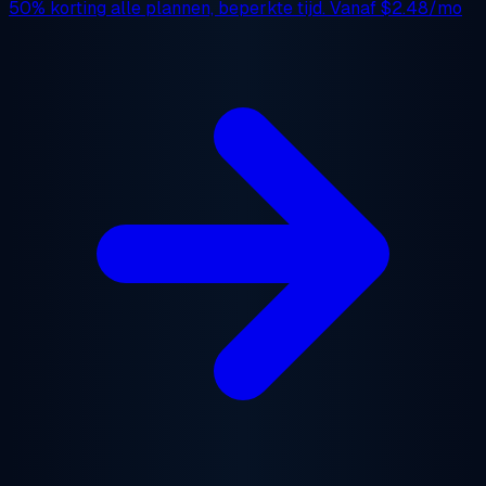
50% korting
alle plannen, beperkte tijd. Vanaf
$2.48/mo