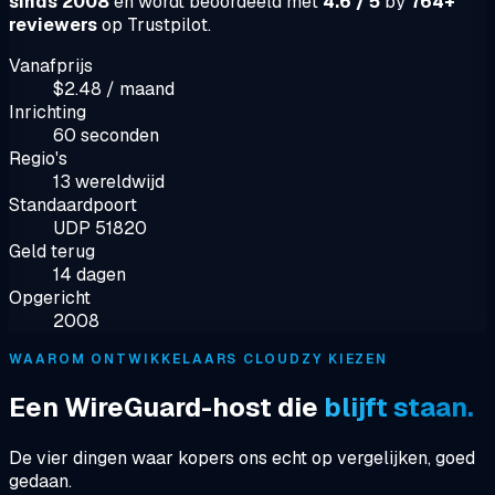
sinds 2008
en wordt beoordeeld met
4.6 / 5
by
764+
reviewers
op Trustpilot.
Vanafprijs
$2.48 / maand
Inrichting
60 seconden
Regio's
13 wereldwijd
Standaardpoort
UDP 51820
Geld terug
14 dagen
Opgericht
2008
WAAROM ONTWIKKELAARS CLOUDZY KIEZEN
Een WireGuard-host die
blijft staan.
De vier dingen waar kopers ons echt op vergelijken, goed
gedaan.