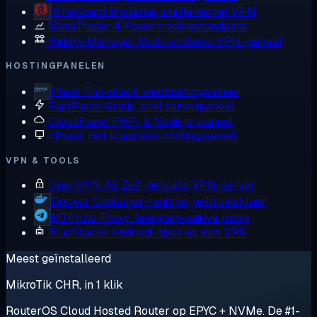
WireGuard
Moderne, snelle kernel VPN
MetaTrader 4
Forex-tradingstandaard
Hiddify Manager
Multi-protocol VPN-paneel
HOSTINGPANELEN
Plesk
Full-stack webhostingpaneel
FastPanel
Gratis, snel serverpaneel
CloudPanel
PHP- & Node.js-paneel
cPanel
Het klassieke hostingpaneel
VPN & TOOLS
OpenVPN AS
Zelf-gehoste VPN-server
Docker
Container-runtime, gebruiksklaar
MTProto Proxy
Telegram-native proxy
BlueStacks
Android-apps op een VPS
Meest geïnstalleerd
MikroTik CHR, in 1 klik
RouterOS Cloud Hosted Router op EPYC + NVMe. De #1-