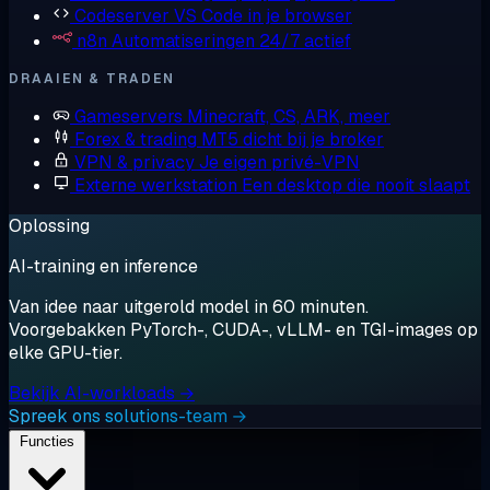
Codeserver
VS Code in je browser
n8n
Automatiseringen 24/7 actief
DRAAIEN & TRADEN
Gameservers
Minecraft, CS, ARK, meer
Forex & trading
MT5 dicht bij je broker
VPN & privacy
Je eigen privé-VPN
Externe werkstation
Een desktop die nooit slaapt
Oplossing
AI-training en inference
Van idee naar uitgerold model in 60 minuten.
Voorgebakken PyTorch-, CUDA-, vLLM- en TGI-images op
elke GPU-tier.
Bekijk AI-workloads →
Spreek ons solutions-team →
Functies