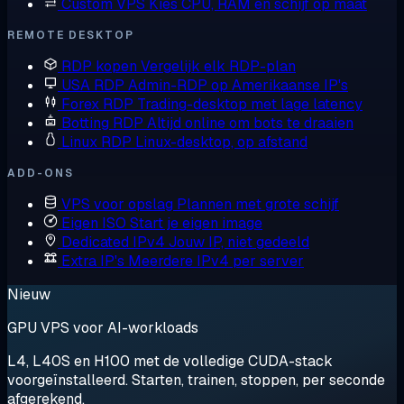
Custom VPS
Kies CPU, RAM en schijf op maat
REMOTE DESKTOP
RDP kopen
Vergelijk elk RDP-plan
USA RDP
Admin-RDP op Amerikaanse IP's
Forex RDP
Trading-desktop met lage latency
Botting RDP
Altijd online om bots te draaien
Linux RDP
Linux-desktop, op afstand
ADD-ONS
VPS voor opslag
Plannen met grote schijf
Eigen ISO
Start je eigen image
Dedicated IPv4
Jouw IP, niet gedeeld
Extra IP's
Meerdere IPv4 per server
Nieuw
GPU VPS voor AI-workloads
L4, L40S en H100 met de volledige CUDA-stack
voorgeïnstalleerd. Starten, trainen, stoppen, per seconde
afgerekend.