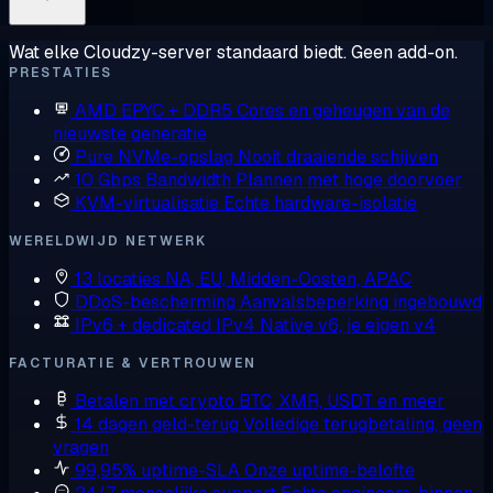
Wat elke Cloudzy-server standaard biedt. Geen add-on.
PRESTATIES
AMD EPYC + DDR5
Cores en geheugen van de
nieuwste generatie
Pure NVMe-opslag
Nooit draaiende schijven
10 Gbps Bandwidth
Plannen met hoge doorvoer
KVM-virtualisatie
Echte hardware-isolatie
WERELDWIJD NETWERK
13 locaties
NA, EU, Midden-Oosten, APAC
DDoS-bescherming
Aanvalsbeperking ingebouwd
IPv6 + dedicated IPv4
Native v6, je eigen v4
FACTURATIE & VERTROUWEN
Betalen met crypto
BTC, XMR, USDT en meer
14 dagen geld-terug
Volledige terugbetaling, geen
vragen
99,95% uptime-SLA
Onze uptime-belofte