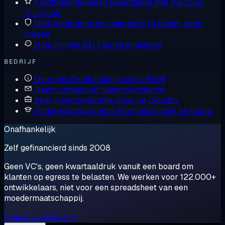
Klantbeoordelingen
Beoordeeld met 4,6/5 op
Trustpilot
Niet-goed-geld-teruggarantie
14 dagen, geen
vragen
Hulp krijgen
24/7, echte engineers
BEDRIJF
Over ons
Onafhankelijk sinds 2008
Neem contact op
Neem contact op
Bedrijvenprogramma
Groei op Cloudzy
Onderwijsprogramma
Voor onderzoek en teams
Onafhankelijk
Zelf gefinancierd sinds 2008
Geen VC's, geen kwartaaldruk vanuit een board om
klanten op egress te belasten. We werken voor 122.000+
ontwikkelaars, niet voor een spreadsheet van een
moedermaatschappij.
Lees ons verhaal →