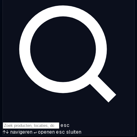
esc
↑↓
navigeren
↵
openen
esc
sluiten