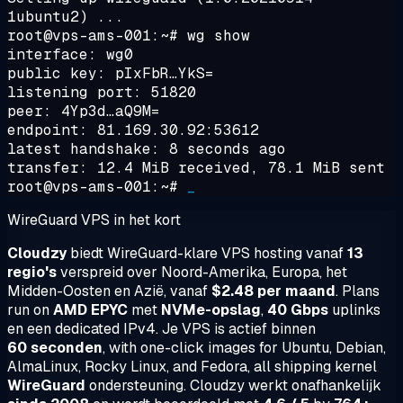
1ubuntu2) ...
root@vps-ams-001:~#
wg show
interface: wg0
public key: pIxFbR…YkS=
listening port: 51820
peer: 4Yp3d…aQ9M=
endpoint: 81.169.30.92:53612
latest handshake: 8 seconds ago
transfer: 12.4 MiB received, 78.1 MiB sent
root@vps-ams-001:~#
_
WireGuard VPS in het kort
Cloudzy
biedt WireGuard-klare VPS hosting vanaf
13
regio's
verspreid over Noord-Amerika, Europa, het
Midden-Oosten en Azië, vanaf
$2.48 per maand
. Plans
run on
AMD EPYC
met
NVMe-opslag
,
40 Gbps
uplinks
en een dedicated IPv4. Je VPS is actief binnen
60 seconden
, with one-click images for Ubuntu, Debian,
AlmaLinux, Rocky Linux, and Fedora, all shipping kernel
WireGuard
ondersteuning. Cloudzy werkt onafhankelijk