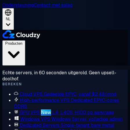
Ondersteuning
Contact met sales
NL
Producten
Echte servers, in 60 seconden uitgerold. Geen upsell-
doolhof.
BEREKEN
Cloud VPS
Gedeelde EPYC, vanaf $2,48/mnd
High-performance VPS
Dedicated EPYC-cores,
DDR5
GPU VPS
New
L4, L40S, H100 op aanvraag
Windows VPS
Windows Server, volledige admin
Dedicated Servers
Single-tenant bare metal