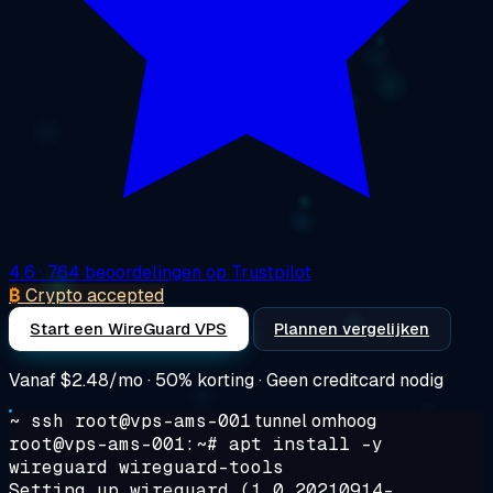
4.6
· 764 beoordelingen op Trustpilot
₿
Crypto accepted
Start een WireGuard VPS
Plannen vergelijken
Vanaf
$2.48/mo
· 50% korting · Geen creditcard nodig
~ ssh root@vps-ams-001
tunnel omhoog
root@vps-ams-001:~#
apt install -y
wireguard wireguard-tools
Setting up wireguard (1.0.20210914-