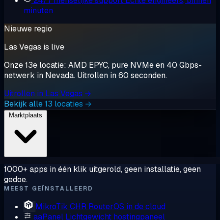
24/7 menselijke support
Echte engineers, binnen
minuten
Nieuwe regio
Las Vegas is live
Onze 13e locatie: AMD EPYC, pure NVMe en 40 Gbps-
netwerk in Nevada. Uitrollen in 60 seconden.
Uitrollen in Las Vegas →
Bekijk alle 13 locaties →
Marktplaats
1000+ apps in één klik uitgerold, geen installatie, geen
gedoe.
MEEST GEÏNSTALLEERD
MikroTik CHR
RouterOS in de cloud
aaPanel
Lichtgewicht hostingpaneel