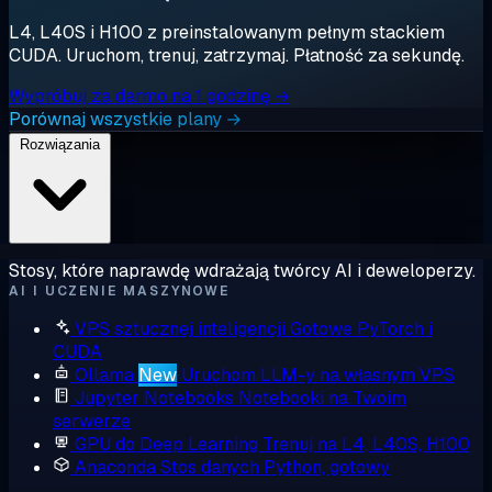
L4, L40S i H100 z preinstalowanym pełnym stackiem
CUDA. Uruchom, trenuj, zatrzymaj. Płatność za sekundę.
Wypróbuj za darmo na 1 godzinę →
Porównaj wszystkie plany →
Rozwiązania
Stosy, które naprawdę wdrażają twórcy AI i deweloperzy.
AI I UCZENIE MASZYNOWE
VPS sztucznej inteligencji
Gotowe PyTorch i
CUDA
Ollama
New
Uruchom LLM-y na własnym VPS
Jupyter Notebooks
Notebooki na Twoim
serwerze
GPU do Deep Learning
Trenuj na L4, L40S, H100
Anaconda
Stos danych Python, gotowy