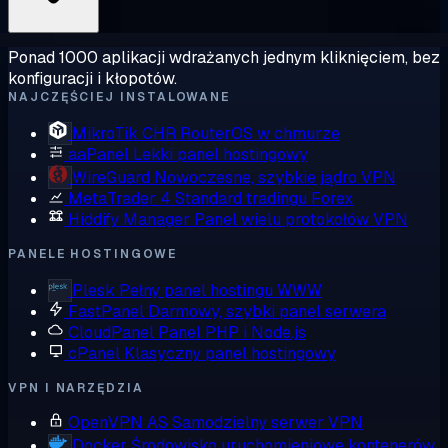
Ponad 1000 aplikacji wdrażanych jednym kliknięciem, bez
konfiguracji i kłopotów.
NAJCZĘŚCIEJ INSTALOWANE
MikroTik CHR
RouterOS w chmurze
aaPanel
Lekki panel hostingowy
WireGuard
Nowoczesne, szybkie jądro VPN
MetaTrader 4
Standard tradingu Forex
Hiddify Manager
Panel wielu protokołów VPN
PANELE HOSTINGOWE
Plesk
Pełny panel hostingu WWW
FastPanel
Darmowy, szybki panel serwera
CloudPanel
Panel PHP i Node.js
cPanel
Klasyczny panel hostingowy
VPN I NARZĘDZIA
OpenVPN AS
Samodzielny serwer VPN
Docker
Środowisko uruchomieniowe kontenerów,