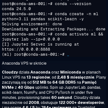
root@conda-ams-001:~#
conda --version
conda 24.5.0
root@conda-ams-001:~#
conda create -n ml
python=3.11 pandas scikit-learn -y
Solving environment: done
Downloading and Extracting Packages... done
root@conda-ams-001:~#
conda activate ml &&
jupyter lab --ip=0.0.0.0
[I] Jupyter Server is running at
https://0.0.0.0:8888
(ml) root@conda-ams-001:~#
_
Anaconda VPS w skrócie
Cloudzy
działa
Anaconda
oraz
Miniconda
w planach
Linux VPS na
13 regionów
, od
2,48 $ miesięcznie
. Plany
zaczynają się od
512 MB to 64 GB DDR5
na
Pamięć
NVMe
z
40 Gbps
uplinks. Spin up JupyterLab, pandas,
scikit-learn, NumPy, and CPU PyTorch in under five
minutes, provisioning takes
60 sekund
. Cloudzy działa
niezależnie od
2008
, obsługuje
122 000+ deweloperów
,
i ma ocenę
4.6 / 5
by
764+ reviewers
na Trustpilot.