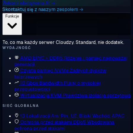
Zobacz obciążenia AI →
Skontaktuj się z naszym zespołem →
Funkcje
To, co ma każdy serwer Cloudzy. Standard, nie dodatek.
WYDAJNOŚĆ
AMD EPYC + DDR5
Rdzenie i pamięć najnowszej
generacji
Czysta pamięć NVMe
Żadnych dysków
talerzowych
10 Gbps Bandwidth
Plany o wysokiej
przepustowości
Wirtualizacja KVM
Prawdziwa izolacja sprzętowa
SIEĆ GLOBALNA
13 Lokalizacji
Am. Płn., UE, Bliski Wschód, APAC
Ochrona przed atakami DDoS
Wbudowana
ochrona przed atakami