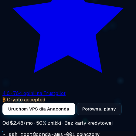
4.6
· 764 opinii na Trustpilot
₿
Crypto accepted
Uruchom VPS dla Anaconda
Porównaj plany
Od
$2.48/mo
· 50% zniżki · Bez karty kredytowej
~ ssh root@conda-ams-001
połączony