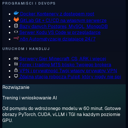
PROGRAMIŚCI I DEVOPS
Docker
Kontenery z dostępem root
GitLab
Git + CI/CD na własnym serwerze
Bazy danych
Postgres, MySQL, MongoDB
Serwer Kodu
VS Code w przeglądarce
n8n
Automatyzacje działające 24/7
URUCHOM I HANDLUJ
Serwery Gier
Minecraft, CS, ARK i więcej
Forex i trading
MT5 blisko Twojego brokera
VPN i prywatność
Twój własny prywatny VPN
Zdalna stacja robocza
Pulpit, który nigdy nie śpi
Rozwiązanie
Trening i wnioskowanie AI
Od pomysłu do wdrożonego modelu w 60 minut. Gotowe
obrazy PyTorch, CUDA, vLLM i TGI na każdym poziomie
GPU.