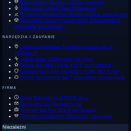
Baza wiedzy
Samouczki krok po kroku
Sala redakcyjna
Prasa i ogłoszenia
Porównaj dostawców
Cloudzy kontra alternatywy
Wszystkie zasoby
Przewodniki, dokumentacja,
narzędzia, aktualności
NARZĘDZIA I ZAUFANIE
Lustro Systemowe
Przetestuj naszą sieć z
Twojego IP
Status usług
Dostępność na żywo
Opinie klientów
Ocena 4,6/5 na Trustpilot
Gwarancja zwrotu pieniędzy
14 dni, bez pytań
Pomoc techniczna
24/7, prawdziwi inżynierowie
FIRMA
O nas
Niezależni od 2008 roku
Skontaktuj się
Skontaktuj się
Program dla firm
Skaluj na Cloudzy
Program edukacyjny
Dla badań i zespołów
Niezależni