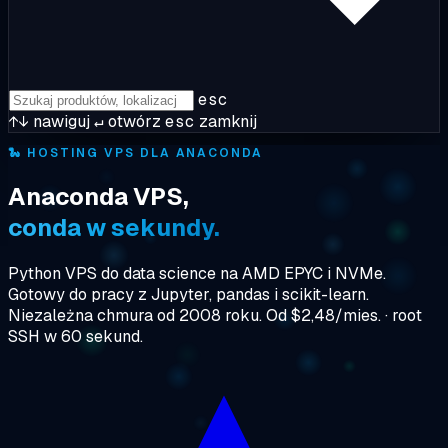
esc
↑↓
nawiguj
↵
otwórz
esc
zamknij
🐍
HOSTING VPS DLA ANACONDA
Anaconda VPS,
conda w sekundy.
Python VPS do data science na AMD EPYC i NVMe.
Gotowy do pracy z Jupyter, pandas i scikit-learn.
Niezależna chmura od 2008 roku. Od $2,48/mies. · root
SSH w 60 sekund.