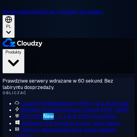
Wsparcie
Skontaktuj się z działem sprzedaży
PL
Produkty
Prawdziwe serwery wdrażane w 60 sekund. Bez
labiryntu dosprzedaży.
OBLICZAĆ
Cloud VPS
Współdzielony EPYC, od 2,48 $/mies
Wydajny VPS
Dedykowane rdzenie EPYC, DDR5
GPU VPS
New
L4, L40S, H100 na żądanie
Windows VPS
Windows Server, pełny admin
Serwery dedykowane
Bare metal jednego
najemcy