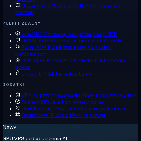
Custom VPS
Wybierz CPU, RAM i dysk wg
potrzeb
PULPIT ZDALNY
Kup RDP
Porównaj wszystkie plany RDP
USA RDP
RDP admin na amerykańskich IP
Forex RDP
Pulpit tradingowy o niskich
opóźnieniach
Botting RDP
Zawsze online do uruchamiania
botów
Linux RDP
Zdalny pulpit Linux
DODATKI
VPS do przechowywania
Plany z dużym dyskiem
Custom ISO
Uruchom własny obraz
Dedykowany IPv4
Twoje IP, niewspółdzielone
Dodatkowe IP
Wiele IPv4 na serwer
Nowy
GPU VPS pod obciążenia AI