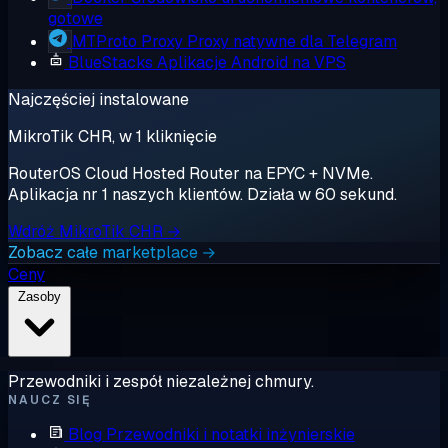
gotowe
MTProto Proxy
Proxy natywne dla Telegram
BlueStacks
Aplikacje Android na VPS
Najczęściej instalowane
MikroTik CHR, w 1 kliknięcie
RouterOS Cloud Hosted Router na EPYC + NVMe.
Aplikacja nr 1 naszych klientów. Działa w 60 sekund.
Wdróż MikroTik CHR →
Zobacz całe marketplace →
Ceny
Zasoby
Przewodniki i zespół niezależnej chmury.
NAUCZ SIĘ
Blog
Przewodniki i notatki inżynierskie