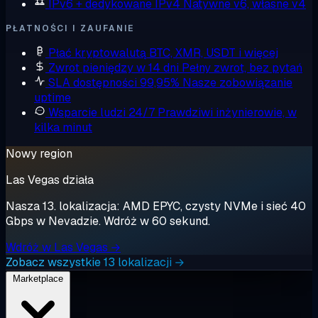
IPv6 + dedykowane IPv4
Natywne v6, własne v4
PŁATNOŚCI I ZAUFANIE
Płać kryptowalutą
BTC, XMR, USDT i więcej
Zwrot pieniędzy w 14 dni
Pełny zwrot, bez pytań
SLA dostępności 99,95%
Nasze zobowiązanie
uptime
Wsparcie ludzi 24/7
Prawdziwi inżynierowie, w
kilka minut
Nowy region
Las Vegas działa
Nasza 13. lokalizacja: AMD EPYC, czysty NVMe i sieć 40
Gbps w Nevadzie. Wdróż w 60 sekund.
Wdróż w Las Vegas →
Zobacz wszystkie 13 lokalizacji →
Marketplace