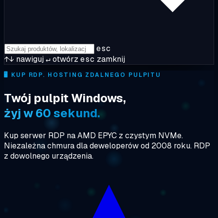
esc
↑↓
nawiguj
↵
otwórz
esc
zamknij
🖥️
KUP RDP. HOSTING ZDALNEGO PULPITU
Twój pulpit Windows,
żyj w 60 sekund.
Kup serwer RDP na AMD EPYC z czystym NVMe.
Niezależna chmura dla deweloperów od 2008 roku. RDP
z dowolnego urządzenia.