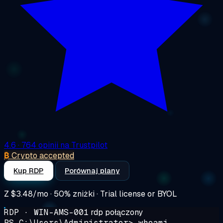
4.6
· 764 opinii na Trustpilot
₿
Crypto accepted
Kup RDP
Porównaj plany
Z
$3.48/mo
· 50% zniżki · Trial license or BYOL
RDP · WIN-AMS-001
rdp połączony
PS C:\Users\Administrator>
whoami