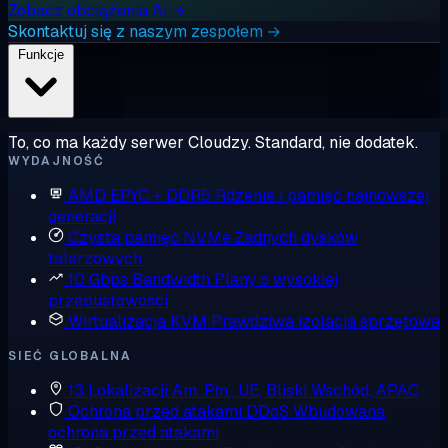
Zobacz obciążenia AI →
Skontaktuj się z naszym zespołem →
Funkcje
To, co ma każdy serwer Cloudzy. Standard, nie dodatek.
WYDAJNOŚĆ
AMD EPYC + DDR5
Rdzenie i pamięć najnowszej
generacji
Czysta pamięć NVMe
Żadnych dysków
talerzowych
10 Gbps Bandwidth
Plany o wysokiej
przepustowości
Wirtualizacja KVM
Prawdziwa izolacja sprzętowa
SIEĆ GLOBALNA
13 Lokalizacji
Am. Płn., UE, Bliski Wschód, APAC
Ochrona przed atakami DDoS
Wbudowana
ochrona przed atakami