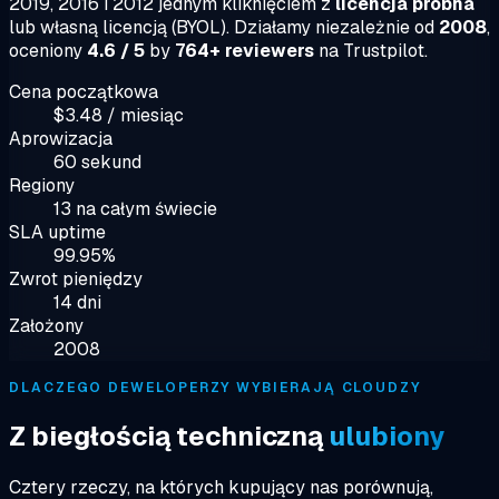
2019, 2016 i 2012 jednym kliknięciem z
licencja próbna
lub własną licencją (BYOL). Działamy niezależnie od
2008
,
oceniony
4.6 / 5
by
764+ reviewers
na Trustpilot.
Cena początkowa
$3.48 / miesiąc
Aprowizacja
60 sekund
Regiony
13 na całym świecie
SLA uptime
99.95%
Zwrot pieniędzy
14 dni
Założony
2008
DLACZEGO DEWELOPERZY WYBIERAJĄ CLOUDZY
Z biegłością techniczną
ulubiony
Cztery rzeczy, na których kupujący nas porównują,