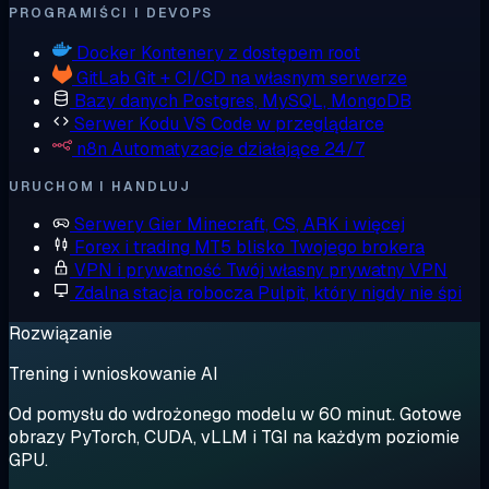
PROGRAMIŚCI I DEVOPS
Docker
Kontenery z dostępem root
GitLab
Git + CI/CD na własnym serwerze
Bazy danych
Postgres, MySQL, MongoDB
Serwer Kodu
VS Code w przeglądarce
n8n
Automatyzacje działające 24/7
URUCHOM I HANDLUJ
Serwery Gier
Minecraft, CS, ARK i więcej
Forex i trading
MT5 blisko Twojego brokera
VPN i prywatność
Twój własny prywatny VPN
Zdalna stacja robocza
Pulpit, który nigdy nie śpi
Rozwiązanie
Trening i wnioskowanie AI
Od pomysłu do wdrożonego modelu w 60 minut. Gotowe
obrazy PyTorch, CUDA, vLLM i TGI na każdym poziomie
GPU.