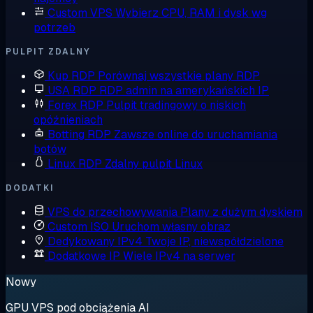
Custom VPS
Wybierz CPU, RAM i dysk wg
potrzeb
PULPIT ZDALNY
Kup RDP
Porównaj wszystkie plany RDP
USA RDP
RDP admin na amerykańskich IP
Forex RDP
Pulpit tradingowy o niskich
opóźnieniach
Botting RDP
Zawsze online do uruchamiania
botów
Linux RDP
Zdalny pulpit Linux
DODATKI
VPS do przechowywania
Plany z dużym dyskiem
Custom ISO
Uruchom własny obraz
Dedykowany IPv4
Twoje IP, niewspółdzielone
Dodatkowe IP
Wiele IPv4 na serwer
Nowy
GPU VPS pod obciążenia AI