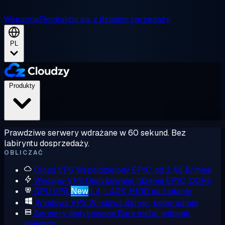
Wsparcie
Skontaktuj się z działem sprzedaży
PL
Produkty
Prawdziwe serwery wdrażane w 60 sekund. Bez
labiryntu dosprzedaży.
OBLICZAĆ
Cloud VPS
Współdzielony EPYC, od 2,48 $/mies
Wydajny VPS
Dedykowane rdzenie EPYC, DDR5
GPU VPS
New
L4, L40S, H100 na żądanie
Windows VPS
Windows Server, pełny admin
Serwery dedykowane
Bare metal jednego
najemcy