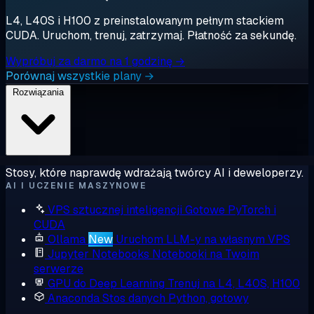
L4, L40S i H100 z preinstalowanym pełnym stackiem
CUDA. Uruchom, trenuj, zatrzymaj. Płatność za sekundę.
Wypróbuj za darmo na 1 godzinę →
Porównaj wszystkie plany →
Rozwiązania
Stosy, które naprawdę wdrażają twórcy AI i deweloperzy.
AI I UCZENIE MASZYNOWE
VPS sztucznej inteligencji
Gotowe PyTorch i
CUDA
Ollama
New
Uruchom LLM-y na własnym VPS
Jupyter Notebooks
Notebooki na Twoim
serwerze
GPU do Deep Learning
Trenuj na L4, L40S, H100
Anaconda
Stos danych Python, gotowy