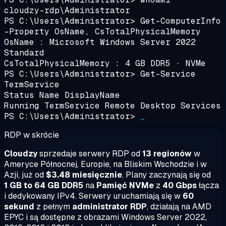
cloudzy-rdp\Administrator
PS C:\Users\Administrator>
Get-ComputerInfo
-Property OsName, CsTotalPhysicalMemory
OsName : Microsoft Windows Server 2022
Standard
CsTotalPhysicalMemory : 4 GB DDR5 · NVMe
PS C:\Users\Administrator>
Get-Service
TermService
Status Name DisplayName
Running TermService
Remote Desktop Services
PS C:\Users\Administrator>
_
RDP w skrócie
Cloudzy
sprzedaje serwery RDP od
13 regionów
w
Ameryce Północnej, Europie, na Bliskim Wschodzie i w
Azji, już od
$3.48 miesięcznie
. Plany zaczynają się od
1 GB to 64 GB DDR5
na
Pamięć NVMe
z
40 Gbps
łącza
i dedykowany IPv4. Serwery uruchamiają się w
60
sekund
z pełnym
administrator RDP
, działają na AMD
EPYC i są dostępne z obrazami Windows Server 2022,