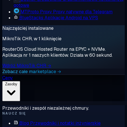
gotowe
MTProto Proxy
Proxy natywne dla Telegram
BlueStacks
Aplikacje Android na VPS
Najczęściej instalowane
MikroTik CHR, w 1 kliknięcie
RouterOS Cloud Hosted Router na EPYC + NVMe.
Aplikacja nr 1 naszych klientów. Działa w 60 sekund.
Wdróż MikroTik CHR →
Zobacz całe marketplace →
Ceny
Zasoby
Przewodniki i zespół niezależnej chmury.
NAUCZ SIĘ
Blog
Przewodniki i notatki inżynierskie