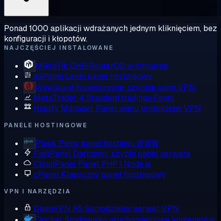
Ponad 1000 aplikacji wdrażanych jednym kliknięciem, bez
konfiguracji i kłopotów.
NAJCZĘŚCIEJ INSTALOWANE
MikroTik CHR
RouterOS w chmurze
aaPanel
Lekki panel hostingowy
WireGuard
Nowoczesne, szybkie jądro VPN
MetaTrader 4
Standard tradingu Forex
Hiddify Manager
Panel wielu protokołów VPN
PANELE HOSTINGOWE
Plesk
Pełny panel hostingu WWW
FastPanel
Darmowy, szybki panel serwera
CloudPanel
Panel PHP i Node.js
cPanel
Klasyczny panel hostingowy
VPN I NARZĘDZIA
OpenVPN AS
Samodzielny serwer VPN
Docker
Środowisko uruchomieniowe kontenerów,