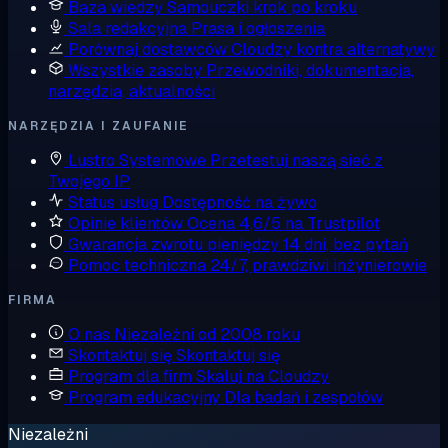
Baza wiedzy
Samouczki krok po kroku
Sala redakcyjna
Prasa i ogłoszenia
Porównaj dostawców
Cloudzy kontra alternatywy
Wszystkie zasoby
Przewodniki, dokumentacja,
narzędzia, aktualności
NARZĘDZIA I ZAUFANIE
Lustro Systemowe
Przetestuj naszą sieć z
Twojego IP
Status usług
Dostępność na żywo
Opinie klientów
Ocena 4,6/5 na Trustpilot
Gwarancja zwrotu pieniędzy
14 dni, bez pytań
Pomoc techniczna
24/7, prawdziwi inżynierowie
FIRMA
O nas
Niezależni od 2008 roku
Skontaktuj się
Skontaktuj się
Program dla firm
Skaluj na Cloudzy
Program edukacyjny
Dla badań i zespołów
Niezależni