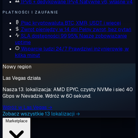
IPv6 + dedykowane IPv4
Natywne v6, własne v4
PŁATNOŚCI I ZAUFANIE
Płać kryptowalutą
BTC, XMR, USDT i więcej
Zwrot pieniędzy w 14 dni
Pełny zwrot, bez pytań
SLA dostępności 99,95%
Nasze zobowiązanie
uptime
Wsparcie ludzi 24/7
Prawdziwi inżynierowie, w
kilka minut
Nowy region
Las Vegas działa
Nasza 13. lokalizacja: AMD EPYC, czysty NVMe i sieć 40
Gbps w Nevadzie. Wdróż w 60 sekund.
Wdróż w Las Vegas →
Zobacz wszystkie 13 lokalizacji →
Marketplace