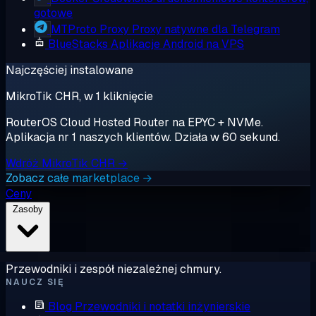
gotowe
MTProto Proxy
Proxy natywne dla Telegram
BlueStacks
Aplikacje Android na VPS
Najczęściej instalowane
MikroTik CHR, w 1 kliknięcie
RouterOS Cloud Hosted Router na EPYC + NVMe.
Aplikacja nr 1 naszych klientów. Działa w 60 sekund.
Wdróż MikroTik CHR →
Zobacz całe marketplace →
Ceny
Zasoby
Przewodniki i zespół niezależnej chmury.
NAUCZ SIĘ
Blog
Przewodniki i notatki inżynierskie