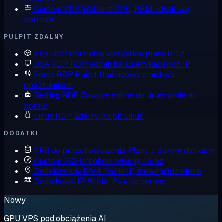
Custom VPS
Wybierz CPU, RAM i dysk wg
potrzeb
PULPIT ZDALNY
Kup RDP
Porównaj wszystkie plany RDP
USA RDP
RDP admin na amerykańskich IP
Forex RDP
Pulpit tradingowy o niskich
opóźnieniach
Botting RDP
Zawsze online do uruchamiania
botów
Linux RDP
Zdalny pulpit Linux
DODATKI
VPS do przechowywania
Plany z dużym dyskiem
Custom ISO
Uruchom własny obraz
Dedykowany IPv4
Twoje IP, niewspółdzielone
Dodatkowe IP
Wiele IPv4 na serwer
Nowy
GPU VPS pod obciążenia AI