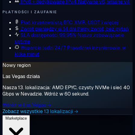
IPv6 + dedykowane IPv4
Natywne v6, własne v4
PŁATNOŚCI I ZAUFANIE
Płać kryptowalutą
BTC, XMR, USDT i więcej
Zwrot pieniędzy w 14 dni
Pełny zwrot, bez pytań
SLA dostępności 99,95%
Nasze zobowiązanie
uptime
Wsparcie ludzi 24/7
Prawdziwi inżynierowie, w
kilka minut
Nowy region
Las Vegas działa
Nasza 13. lokalizacja: AMD EPYC, czysty NVMe i sieć 40
Gbps w Nevadzie. Wdróż w 60 sekund.
Wdróż w Las Vegas →
Zobacz wszystkie 13 lokalizacji →
Marketplace