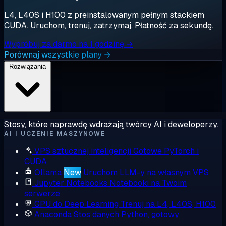
L4, L40S i H100 z preinstalowanym pełnym stackiem
CUDA. Uruchom, trenuj, zatrzymaj. Płatność za sekundę.
Wypróbuj za darmo na 1 godzinę →
Porównaj wszystkie plany →
Rozwiązania
Stosy, które naprawdę wdrażają twórcy AI i deweloperzy.
AI I UCZENIE MASZYNOWE
VPS sztucznej inteligencji
Gotowe PyTorch i
CUDA
Ollama
New
Uruchom LLM-y na własnym VPS
Jupyter Notebooks
Notebooki na Twoim
serwerze
GPU do Deep Learning
Trenuj na L4, L40S, H100
Anaconda
Stos danych Python, gotowy