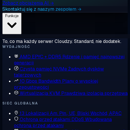
Zobacz obciążenia AI →
Skontaktuj się z naszym zespołem →
Funkcje
To, co ma każdy serwer Cloudzy. Standard, nie dodatek.
WYDAJNOŚĆ
AMD EPYC + DDR5
Rdzenie i pamięć najnowszej
generacji
Czysta pamięć NVMe
Żadnych dysków
talerzowych
10 Gbps Bandwidth
Plany o wysokiej
przepustowości
Wirtualizacja KVM
Prawdziwa izolacja sprzętowa
SIEĆ GLOBALNA
13 Lokalizacji
Am. Płn., UE, Bliski Wschód, APAC
Ochrona przed atakami DDoS
Wbudowana
ochrona przed atakami