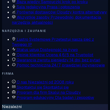
Baza wiedzy
Samouczki krok po kroku
Sala redakcyjna
Prasa i ogłoszenia
Porównaj dostawców
Cloudzy kontra alternatywy
Wszystkie zasoby
Przewodniki, dokumentacja,
narzędzia, aktualności
NARZĘDZIA I ZAUFANIE
Lustro Systemowe
Przetestuj naszą sieć z
Twojego IP
Status usług
Dostępność na żywo
Opinie klientów
Ocena 4,6/5 na Trustpilot
Gwarancja zwrotu pieniędzy
14 dni, bez pytań
Pomoc techniczna
24/7, prawdziwi inżynierowie
FIRMA
O nas
Niezależni od 2008 roku
Skontaktuj się
Skontaktuj się
Program dla firm
Skaluj na Cloudzy
Program edukacyjny
Dla badań i zespołów
Niezależni