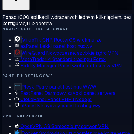
Ponad 1000 aplikacji wdrażanych jednym kliknięciem, bez
konfiguracji i kłopotów.
NAJCZĘŚCIEJ INSTALOWANE
MikroTik CHR
RouterOS w chmurze
aaPanel
Lekki panel hostingowy
WireGuard
Nowoczesne, szybkie jądro VPN
MetaTrader 4
Standard tradingu Forex
Hiddify Manager
Panel wielu protokołów VPN
PANELE HOSTINGOWE
Plesk
Pełny panel hostingu WWW
FastPanel
Darmowy, szybki panel serwera
CloudPanel
Panel PHP i Node.js
cPanel
Klasyczny panel hostingowy
VPN I NARZĘDZIA
OpenVPN AS
Samodzielny serwer VPN
Docker
Środowisko uruchomieniowe kontenerów,