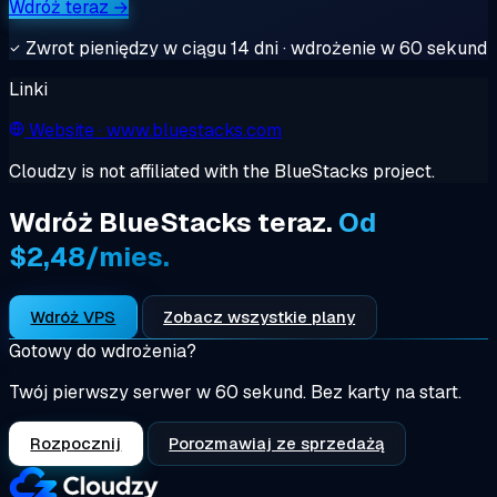
Wdróż teraz →
Zwrot pieniędzy w ciągu 14 dni · wdrożenie w 60 sekund
Linki
Website
· www.bluestacks.com
Cloudzy is not affiliated with the BlueStacks project.
Wdróż BlueStacks teraz.
Od
$2,48/mies.
Wdróż VPS
Zobacz wszystkie plany
Gotowy do wdrożenia?
Twój pierwszy serwer w 60 sekund. Bez karty na start.
Rozpocznij
Porozmawiaj ze sprzedażą