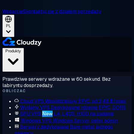
Wsparcie
Skontaktuj się z działem sprzedaży
PL
Produkty
Prawdziwe serwery wdrażane w 60 sekund. Bez
labiryntu dosprzedaży.
OBLICZAĆ
Cloud VPS
Współdzielony EPYC, od 2,48 $/mies
Wydajny VPS
Dedykowane rdzenie EPYC, DDR5
GPU VPS
New
L4, L40S, H100 na żądanie
Windows VPS
Windows Server, pełny admin
Serwery dedykowane
Bare metal jednego
najemcy