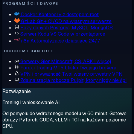
PROGRAMIŚCI I DEVOPS
Docker
Kontenery z dostępem root
GitLab
Git + CI/CD na własnym serwerze
Bazy danych
Postgres, MySQL, MongoDB
Serwer Kodu
VS Code w przeglądarce
n8n
Automatyzacje działające 24/7
URUCHOM I HANDLUJ
Serwery Gier
Minecraft, CS, ARK i więcej
Forex i trading
MT5 blisko Twojego brokera
VPN i prywatność
Twój własny prywatny VPN
Zdalna stacja robocza
Pulpit, który nigdy nie śpi
Rozwiązanie
Trening i wnioskowanie AI
Od pomysłu do wdrożonego modelu w 60 minut. Gotowe
obrazy PyTorch, CUDA, vLLM i TGI na każdym poziomie
GPU.