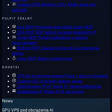
Custom VPS
Wybierz CPU, RAM i dysk wg
potrzeb
PULPIT ZDALNY
Kup RDP
Porównaj wszystkie plany RDP
USA RDP
RDP admin na amerykańskich IP
Forex RDP
Pulpit tradingowy o niskich
opóźnieniach
Botting RDP
Zawsze online do uruchamiania
botów
Linux RDP
Zdalny pulpit Linux
DODATKI
VPS do przechowywania
Plany z dużym dyskiem
Custom ISO
Uruchom własny obraz
Dedykowany IPv4
Twoje IP, niewspółdzielone
Dodatkowe IP
Wiele IPv4 na serwer
Nowy
GPU VPS pod obciążenia AI