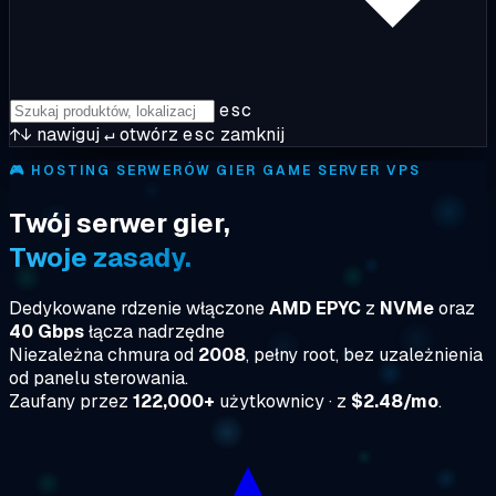
esc
↑↓
nawiguj
↵
otwórz
esc
zamknij
🎮
HOSTING SERWERÓW GIER GAME SERVER VPS
Twój serwer gier,
Twoje zasady.
Dedykowane rdzenie włączone
AMD EPYC
z
NVMe
oraz
40 Gbps
łącza nadrzędne
Niezależna chmura od
2008
, pełny root, bez uzależnienia
od panelu sterowania.
Zaufany przez
122,000+
użytkownicy · z
$2.48/mo
.