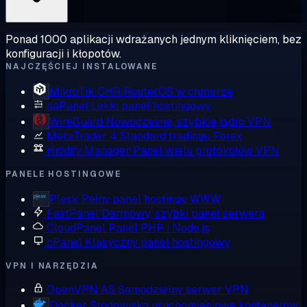
Ponad 1000 aplikacji wdrażanych jednym kliknięciem, bez
konfiguracji i kłopotów.
NAJCZĘŚCIEJ INSTALOWANE
MikroTik CHR
RouterOS w chmurze
aaPanel
Lekki panel hostingowy
WireGuard
Nowoczesne, szybkie jądro VPN
MetaTrader 4
Standard tradingu Forex
Hiddify Manager
Panel wielu protokołów VPN
PANELE HOSTINGOWE
Plesk
Pełny panel hostingu WWW
FastPanel
Darmowy, szybki panel serwera
CloudPanel
Panel PHP i Node.js
cPanel
Klasyczny panel hostingowy
VPN I NARZĘDZIA
OpenVPN AS
Samodzielny serwer VPN
Docker
Środowisko uruchomieniowe kontenerów,