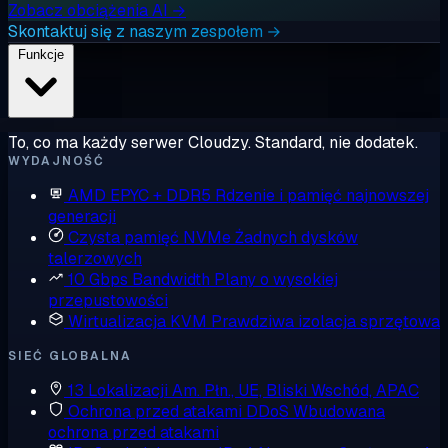
Zobacz obciążenia AI →
Skontaktuj się z naszym zespołem →
Funkcje
To, co ma każdy serwer Cloudzy. Standard, nie dodatek.
WYDAJNOŚĆ
AMD EPYC + DDR5
Rdzenie i pamięć najnowszej
generacji
Czysta pamięć NVMe
Żadnych dysków
talerzowych
10 Gbps Bandwidth
Plany o wysokiej
przepustowości
Wirtualizacja KVM
Prawdziwa izolacja sprzętowa
SIEĆ GLOBALNA
13 Lokalizacji
Am. Płn., UE, Bliski Wschód, APAC
Ochrona przed atakami DDoS
Wbudowana
ochrona przed atakami