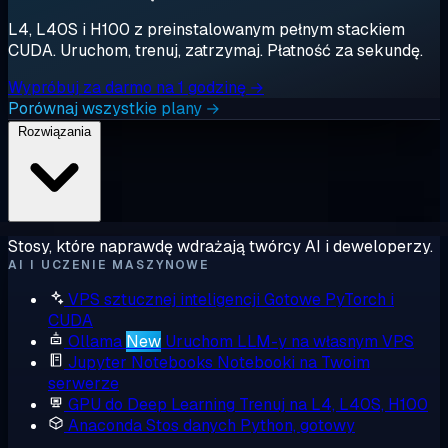
L4, L40S i H100 z preinstalowanym pełnym stackiem
CUDA. Uruchom, trenuj, zatrzymaj. Płatność za sekundę.
Wypróbuj za darmo na 1 godzinę →
Porównaj wszystkie plany →
Rozwiązania
Stosy, które naprawdę wdrażają twórcy AI i deweloperzy.
AI I UCZENIE MASZYNOWE
VPS sztucznej inteligencji
Gotowe PyTorch i
CUDA
Ollama
New
Uruchom LLM-y na własnym VPS
Jupyter Notebooks
Notebooki na Twoim
serwerze
GPU do Deep Learning
Trenuj na L4, L40S, H100
Anaconda
Stos danych Python, gotowy