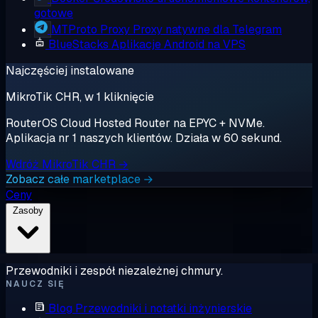
gotowe
MTProto Proxy
Proxy natywne dla Telegram
BlueStacks
Aplikacje Android na VPS
Najczęściej instalowane
MikroTik CHR, w 1 kliknięcie
RouterOS Cloud Hosted Router na EPYC + NVMe.
Aplikacja nr 1 naszych klientów. Działa w 60 sekund.
Wdróż MikroTik CHR →
Zobacz całe marketplace →
Ceny
Zasoby
Przewodniki i zespół niezależnej chmury.
NAUCZ SIĘ
Blog
Przewodniki i notatki inżynierskie