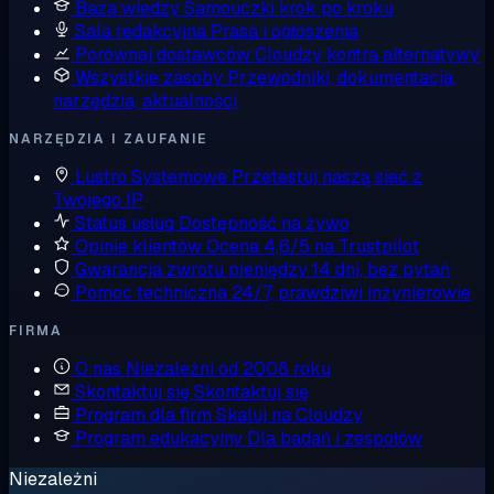
Baza wiedzy
Samouczki krok po kroku
Sala redakcyjna
Prasa i ogłoszenia
Porównaj dostawców
Cloudzy kontra alternatywy
Wszystkie zasoby
Przewodniki, dokumentacja,
narzędzia, aktualności
NARZĘDZIA I ZAUFANIE
Lustro Systemowe
Przetestuj naszą sieć z
Twojego IP
Status usług
Dostępność na żywo
Opinie klientów
Ocena 4,6/5 na Trustpilot
Gwarancja zwrotu pieniędzy
14 dni, bez pytań
Pomoc techniczna
24/7, prawdziwi inżynierowie
FIRMA
O nas
Niezależni od 2008 roku
Skontaktuj się
Skontaktuj się
Program dla firm
Skaluj na Cloudzy
Program edukacyjny
Dla badań i zespołów
Niezależni