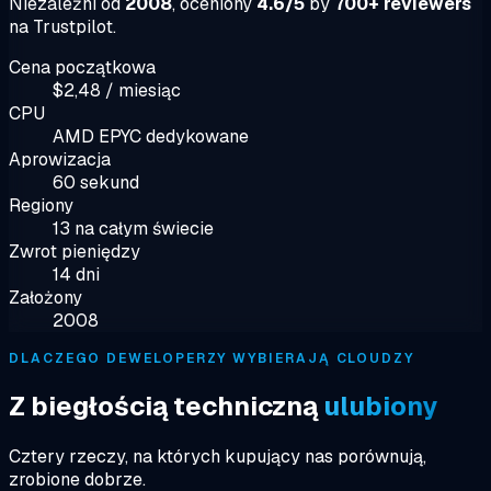
Niezależni od
2008
, oceniony
4.6/5
by
700+ reviewers
na Trustpilot.
Cena początkowa
$2,48 / miesiąc
CPU
AMD EPYC dedykowane
Aprowizacja
60 sekund
Regiony
13 na całym świecie
Zwrot pieniędzy
14 dni
Założony
2008
DLACZEGO DEWELOPERZY WYBIERAJĄ CLOUDZY
Z biegłością techniczną
ulubiony
Cztery rzeczy, na których kupujący nas porównują,
zrobione dobrze.