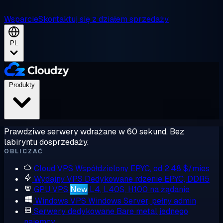
Wsparcie
Skontaktuj się z działem sprzedaży
PL
Produkty
Prawdziwe serwery wdrażane w 60 sekund. Bez
labiryntu dosprzedaży.
OBLICZAĆ
Cloud VPS
Współdzielony EPYC, od 2,48 $/mies
Wydajny VPS
Dedykowane rdzenie EPYC, DDR5
GPU VPS
New
L4, L40S, H100 na żądanie
Windows VPS
Windows Server, pełny admin
Serwery dedykowane
Bare metal jednego
najemcy