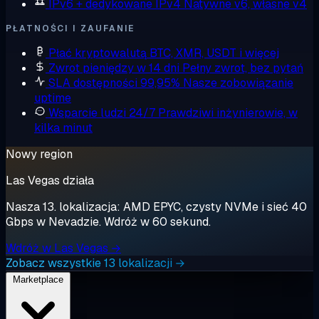
IPv6 + dedykowane IPv4
Natywne v6, własne v4
PŁATNOŚCI I ZAUFANIE
Płać kryptowalutą
BTC, XMR, USDT i więcej
Zwrot pieniędzy w 14 dni
Pełny zwrot, bez pytań
SLA dostępności 99,95%
Nasze zobowiązanie
uptime
Wsparcie ludzi 24/7
Prawdziwi inżynierowie, w
kilka minut
Nowy region
Las Vegas działa
Nasza 13. lokalizacja: AMD EPYC, czysty NVMe i sieć 40
Gbps w Nevadzie. Wdróż w 60 sekund.
Wdróż w Las Vegas →
Zobacz wszystkie 13 lokalizacji →
Marketplace