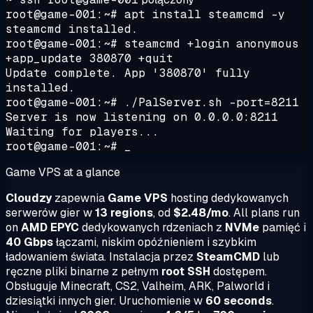
root@game-001:~# apt install steamcmd -y
steamcmd installed.
root@game-001:~# steamcmd +login anonymous
+app_update 380870 +quit
Update complete. App '380870' fully
installed.
root@game-001:~# ./PalServer.sh -port=8211
Server is now listening on 0.0.0.0:8211
Waiting for players...
root@game-001:~# _
Game VPS at a glance
Cloudzy
zapewnia
Game VPS
hosting dedykowanych
serwerów gier w
13 regions
, od
$2.48/mo
. All plans run
on
AMD EPYC
dedykowanych rdzeniach z
NVMe
pamięć i
40 Gbps
łączami, niskim opóźnieniem i szybkim
ładowaniem świata. Instalacja przez
SteamCMD
lub
ręczne pliki binarne z pełnym
root SSH
dostępem.
Obsługuje Minecraft, CS2, Valheim, ARK, Palworld i
dziesiątki innych gier. Uruchomienie w
60 seconds
.