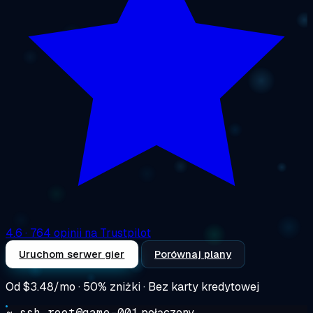
4.6
· 764 opinii na Trustpilot
Uruchom serwer gier
Porównaj plany
Od
$3.48/mo
· 50% zniżki · Bez karty kredytowej
~ ssh root@game-001
połączony