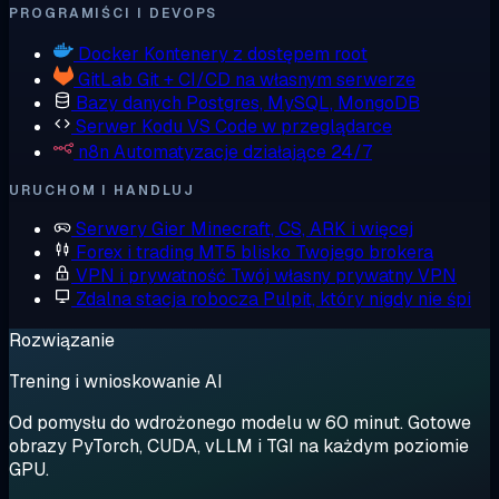
PROGRAMIŚCI I DEVOPS
Docker
Kontenery z dostępem root
GitLab
Git + CI/CD na własnym serwerze
Bazy danych
Postgres, MySQL, MongoDB
Serwer Kodu
VS Code w przeglądarce
n8n
Automatyzacje działające 24/7
URUCHOM I HANDLUJ
Serwery Gier
Minecraft, CS, ARK i więcej
Forex i trading
MT5 blisko Twojego brokera
VPN i prywatność
Twój własny prywatny VPN
Zdalna stacja robocza
Pulpit, który nigdy nie śpi
Rozwiązanie
Trening i wnioskowanie AI
Od pomysłu do wdrożonego modelu w 60 minut. Gotowe
obrazy PyTorch, CUDA, vLLM i TGI na każdym poziomie
GPU.