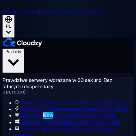
Wsparcie
Skontaktuj się z działem sprzedaży
PL
Produkty
Prawdziwe serwery wdrażane w 60 sekund. Bez
labiryntu dosprzedaży.
OBLICZAĆ
Cloud VPS
Współdzielony EPYC, od 2,48 $/mies
Wydajny VPS
Dedykowane rdzenie EPYC, DDR5
GPU VPS
New
L4, L40S, H100 na żądanie
Windows VPS
Windows Server, pełny admin
Serwery dedykowane
Bare metal jednego
najemcy