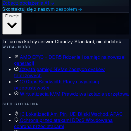
Zobacz obciążenia AI →
Skontaktuj się z naszym zespołem →
Funkcje
To, co ma każdy serwer Cloudzy. Standard, nie dodatek.
WYDAJNOŚĆ
AMD EPYC + DDR5
Rdzenie i pamięć najnowszej
generacji
Czysta pamięć NVMe
Żadnych dysków
talerzowych
10 Gbps Bandwidth
Plany o wysokiej
przepustowości
Wirtualizacja KVM
Prawdziwa izolacja sprzętowa
SIEĆ GLOBALNA
13 Lokalizacji
Am. Płn., UE, Bliski Wschód, APAC
Ochrona przed atakami DDoS
Wbudowana
ochrona przed atakami