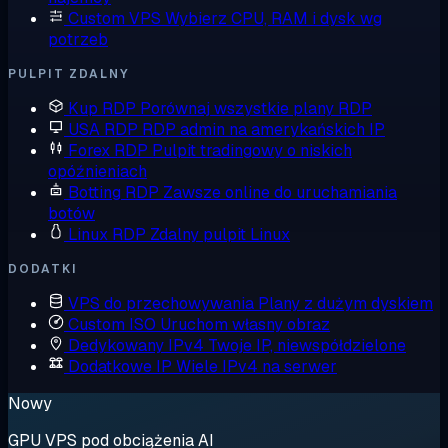
Custom VPS
Wybierz CPU, RAM i dysk wg
potrzeb
PULPIT ZDALNY
Kup RDP
Porównaj wszystkie plany RDP
USA RDP
RDP admin na amerykańskich IP
Forex RDP
Pulpit tradingowy o niskich
opóźnieniach
Botting RDP
Zawsze online do uruchamiania
botów
Linux RDP
Zdalny pulpit Linux
DODATKI
VPS do przechowywania
Plany z dużym dyskiem
Custom ISO
Uruchom własny obraz
Dedykowany IPv4
Twoje IP, niewspółdzielone
Dodatkowe IP
Wiele IPv4 na serwer
Nowy
GPU VPS pod obciążenia AI