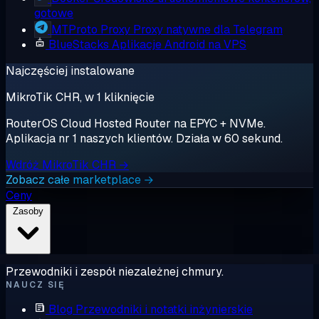
gotowe
MTProto Proxy
Proxy natywne dla Telegram
BlueStacks
Aplikacje Android na VPS
Najczęściej instalowane
MikroTik CHR, w 1 kliknięcie
RouterOS Cloud Hosted Router na EPYC + NVMe.
Aplikacja nr 1 naszych klientów. Działa w 60 sekund.
Wdróż MikroTik CHR →
Zobacz całe marketplace →
Ceny
Zasoby
Przewodniki i zespół niezależnej chmury.
NAUCZ SIĘ
Blog
Przewodniki i notatki inżynierskie