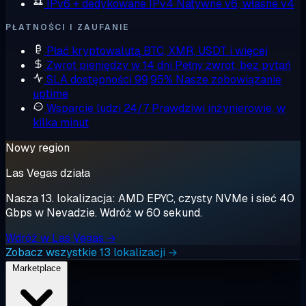
IPv6 + dedykowane IPv4
Natywne v6, własne v4
PŁATNOŚCI I ZAUFANIE
Płać kryptowalutą
BTC, XMR, USDT i więcej
Zwrot pieniędzy w 14 dni
Pełny zwrot, bez pytań
SLA dostępności 99,95%
Nasze zobowiązanie
uptime
Wsparcie ludzi 24/7
Prawdziwi inżynierowie, w
kilka minut
Nowy region
Las Vegas działa
Nasza 13. lokalizacja: AMD EPYC, czysty NVMe i sieć 40
Gbps w Nevadzie. Wdróż w 60 sekund.
Wdróż w Las Vegas →
Zobacz wszystkie 13 lokalizacji →
Marketplace