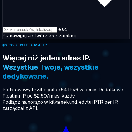
esc
↑↓
nawiguj
↵
otwórz
esc
zamknij
🌐
VPS Z WIELOMA IP
Więcej niż jeden adres IP.
Wszystkie Twoje, wszystkie
dedykowane.
Podstawowy IPv4 + pula /64 IPv6 w cenie. Dodatkowe
Floating IP po $2,50/mies. każdy.
Podłącz na gorąco w kilka sekund, edytuj PTR per IP,
zarządzaj z API.