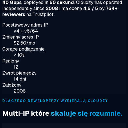
40 Gbps
, deployed in
60 sekund
. Cloudzy has operated
independently since
2008
i ma ocenę
4.6 / 5
by
764+
reviewers
na Trustpilot.
Podstawowy adres IP
v4 + v6/64
Zmienny adres IP
$2.50/mo
Gorące podłączenie
< 10s
Regiony
12
Zwrot pieniędzy
14 dni
Założony
2008
DLACZEGO DEWELOPERZY WYBIERAJĄ CLOUDZY
Multi-IP które
skaluje się rozumnie.