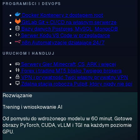
PROGRAMIŚCI I DEVOPS
Docker
Kontenery z dostępem root
GitLab
Git + CI/CD na własnym serwerze
Bazy danych
Postgres, MySQL, MongoDB
Serwer Kodu
VS Code w przeglądarce
n8n
Automatyzacje działające 24/7
URUCHOM I HANDLUJ
Serwery Gier
Minecraft, CS, ARK i więcej
Forex i trading
MT5 blisko Twojego brokera
VPN i prywatność
Twój własny prywatny VPN
Zdalna stacja robocza
Pulpit, który nigdy nie śpi
Rozwiązanie
Trening i wnioskowanie AI
Od pomysłu do wdrożonego modelu w 60 minut. Gotowe
obrazy PyTorch, CUDA, vLLM i TGI na każdym poziomie
GPU.