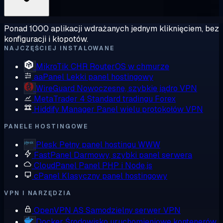
Ponad 1000 aplikacji wdrażanych jednym kliknięciem, bez
konfiguracji i kłopotów.
NAJCZĘŚCIEJ INSTALOWANE
MikroTik CHR
RouterOS w chmurze
aaPanel
Lekki panel hostingowy
WireGuard
Nowoczesne, szybkie jądro VPN
MetaTrader 4
Standard tradingu Forex
Hiddify Manager
Panel wielu protokołów VPN
PANELE HOSTINGOWE
Plesk
Pełny panel hostingu WWW
FastPanel
Darmowy, szybki panel serwera
CloudPanel
Panel PHP i Node.js
cPanel
Klasyczny panel hostingowy
VPN I NARZĘDZIA
OpenVPN AS
Samodzielny serwer VPN
Docker
Środowisko uruchomieniowe kontenerów,