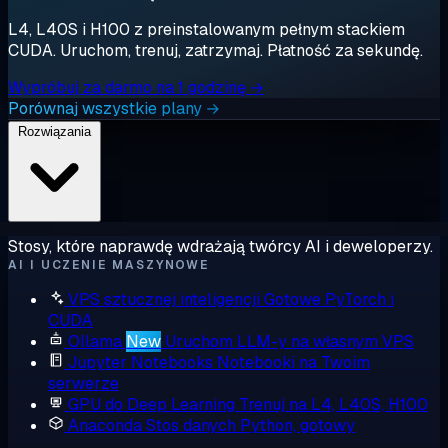
L4, L40S i H100 z preinstalowanym pełnym stackiem
CUDA. Uruchom, trenuj, zatrzymaj. Płatność za sekundę.
Wypróbuj za darmo na 1 godzinę →
Porównaj wszystkie plany →
Rozwiązania
Stosy, które naprawdę wdrażają twórcy AI i deweloperzy.
AI I UCZENIE MASZYNOWE
VPS sztucznej inteligencji
Gotowe PyTorch i
CUDA
Ollama
New
Uruchom LLM-y na własnym VPS
Jupyter Notebooks
Notebooki na Twoim
serwerze
GPU do Deep Learning
Trenuj na L4, L40S, H100
Anaconda
Stos danych Python, gotowy