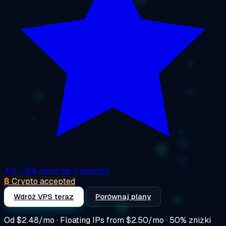
4.6
· 764 opinii na Trustpilot
₿
Crypto accepted
Wdróż VPS teraz
Porównaj plany
Od
$2.48/mo
· Floating IPs from $2.50/mo · 50% zniżki