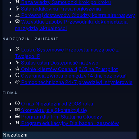
Baza wiedzy
Samouczki krok po kroku
Sala redakcyjna
Prasa i ogłoszenia
Porównaj dostawców
Cloudzy kontra alternatywy
Wszystkie zasoby
Przewodniki, dokumentacja,
narzędzia, aktualności
NARZĘDZIA I ZAUFANIE
Lustro Systemowe
Przetestuj naszą sieć z
Twojego IP
Status usług
Dostępność na żywo
Opinie klientów
Ocena 4,6/5 na Trustpilot
Gwarancja zwrotu pieniędzy
14 dni, bez pytań
Pomoc techniczna
24/7, prawdziwi inżynierowie
FIRMA
O nas
Niezależni od 2008 roku
Skontaktuj się
Skontaktuj się
Program dla firm
Skaluj na Cloudzy
Program edukacyjny
Dla badań i zespołów
Niezależni