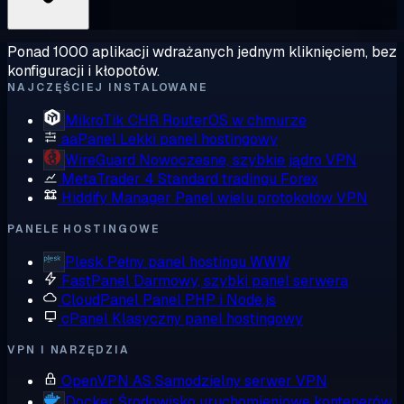
Ponad 1000 aplikacji wdrażanych jednym kliknięciem, bez
konfiguracji i kłopotów.
NAJCZĘŚCIEJ INSTALOWANE
MikroTik CHR
RouterOS w chmurze
aaPanel
Lekki panel hostingowy
WireGuard
Nowoczesne, szybkie jądro VPN
MetaTrader 4
Standard tradingu Forex
Hiddify Manager
Panel wielu protokołów VPN
PANELE HOSTINGOWE
Plesk
Pełny panel hostingu WWW
FastPanel
Darmowy, szybki panel serwera
CloudPanel
Panel PHP i Node.js
cPanel
Klasyczny panel hostingowy
VPN I NARZĘDZIA
OpenVPN AS
Samodzielny serwer VPN
Docker
Środowisko uruchomieniowe kontenerów,