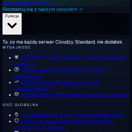
Zobacz obciążenia AI →
Skontaktuj się z naszym zespołem →
Funkcje
To, co ma każdy serwer Cloudzy. Standard, nie dodatek.
WYDAJNOŚĆ
AMD EPYC + DDR5
Rdzenie i pamięć najnowszej
generacji
Czysta pamięć NVMe
Żadnych dysków
talerzowych
10 Gbps Bandwidth
Plany o wysokiej
przepustowości
Wirtualizacja KVM
Prawdziwa izolacja sprzętowa
SIEĆ GLOBALNA
13 Lokalizacji
Am. Płn., UE, Bliski Wschód, APAC
Ochrona przed atakami DDoS
Wbudowana
ochrona przed atakami