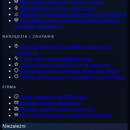
Baza wiedzy
Samouczki krok po kroku
Sala redakcyjna
Prasa i ogłoszenia
Porównaj dostawców
Cloudzy kontra alternatywy
Wszystkie zasoby
Przewodniki, dokumentacja,
narzędzia, aktualności
NARZĘDZIA I ZAUFANIE
Lustro Systemowe
Przetestuj naszą sieć z
Twojego IP
Status usług
Dostępność na żywo
Opinie klientów
Ocena 4,6/5 na Trustpilot
Gwarancja zwrotu pieniędzy
14 dni, bez pytań
Pomoc techniczna
24/7, prawdziwi inżynierowie
FIRMA
O nas
Niezależni od 2008 roku
Skontaktuj się
Skontaktuj się
Program dla firm
Skaluj na Cloudzy
Program edukacyjny
Dla badań i zespołów
Niezależni