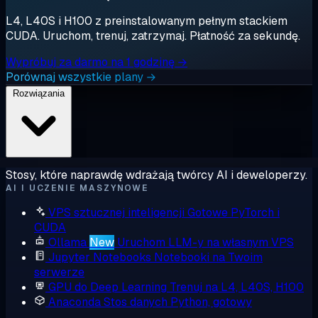
L4, L40S i H100 z preinstalowanym pełnym stackiem
CUDA. Uruchom, trenuj, zatrzymaj. Płatność za sekundę.
Wypróbuj za darmo na 1 godzinę →
Porównaj wszystkie plany →
Rozwiązania
Stosy, które naprawdę wdrażają twórcy AI i deweloperzy.
AI I UCZENIE MASZYNOWE
VPS sztucznej inteligencji
Gotowe PyTorch i
CUDA
Ollama
New
Uruchom LLM-y na własnym VPS
Jupyter Notebooks
Notebooki na Twoim
serwerze
GPU do Deep Learning
Trenuj na L4, L40S, H100
Anaconda
Stos danych Python, gotowy