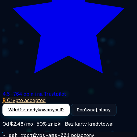
4.6
· 764 opinii na Trustpilot
₿
Crypto accepted
Wdróż z dedykowanym IP
Porównaj plany
Od
$2.48/mo
· 50% zniżki · Bez karty kredytowej
~ ssh root@vps-ams-001
połączony