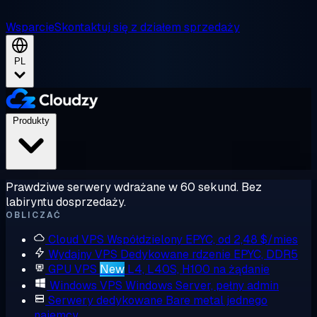
Wsparcie
Skontaktuj się z działem sprzedaży
PL
Produkty
Prawdziwe serwery wdrażane w 60 sekund. Bez
labiryntu dosprzedaży.
OBLICZAĆ
Cloud VPS
Współdzielony EPYC, od 2,48 $/mies
Wydajny VPS
Dedykowane rdzenie EPYC, DDR5
GPU VPS
New
L4, L40S, H100 na żądanie
Windows VPS
Windows Server, pełny admin
Serwery dedykowane
Bare metal jednego
najemcy