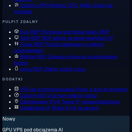
Custom VPS
Wybierz CPU, RAM i dysk wg
potrzeb
PULPIT ZDALNY
Kup RDP
Porównaj wszystkie plany RDP
USA RDP
RDP admin na amerykańskich IP
Forex RDP
Pulpit tradingowy o niskich
opóźnieniach
Botting RDP
Zawsze online do uruchamiania
botów
Linux RDP
Zdalny pulpit Linux
DODATKI
VPS do przechowywania
Plany z dużym dyskiem
Custom ISO
Uruchom własny obraz
Dedykowany IPv4
Twoje IP, niewspółdzielone
Dodatkowe IP
Wiele IPv4 na serwer
Nowy
GPU VPS pod obciążenia AI