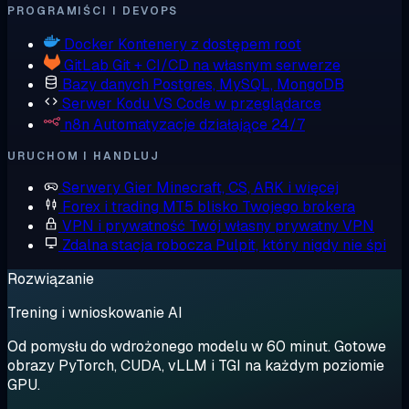
PROGRAMIŚCI I DEVOPS
Docker
Kontenery z dostępem root
GitLab
Git + CI/CD na własnym serwerze
Bazy danych
Postgres, MySQL, MongoDB
Serwer Kodu
VS Code w przeglądarce
n8n
Automatyzacje działające 24/7
URUCHOM I HANDLUJ
Serwery Gier
Minecraft, CS, ARK i więcej
Forex i trading
MT5 blisko Twojego brokera
VPN i prywatność
Twój własny prywatny VPN
Zdalna stacja robocza
Pulpit, który nigdy nie śpi
Rozwiązanie
Trening i wnioskowanie AI
Od pomysłu do wdrożonego modelu w 60 minut. Gotowe
obrazy PyTorch, CUDA, vLLM i TGI na każdym poziomie
GPU.