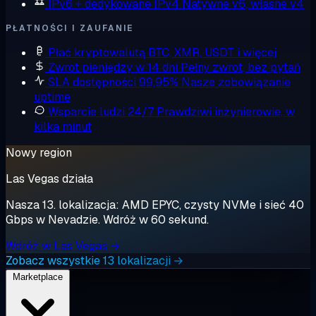
IPv6 + dedykowane IPv4
Natywne v6, własne v4
PŁATNOŚCI I ZAUFANIE
Płać kryptowalutą
BTC, XMR, USDT i więcej
Zwrot pieniędzy w 14 dni
Pełny zwrot, bez pytań
SLA dostępności 99,95%
Nasze zobowiązanie
uptime
Wsparcie ludzi 24/7
Prawdziwi inżynierowie, w
kilka minut
Nowy region
Las Vegas działa
Nasza 13. lokalizacja: AMD EPYC, czysty NVMe i sieć 40
Gbps w Nevadzie. Wdróż w 60 sekund.
Wdróż w Las Vegas →
Zobacz wszystkie 13 lokalizacji →
Marketplace