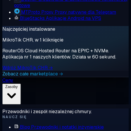
gotowe
MTProto Proxy
Proxy natywne dla Telegram
BlueStacks
Aplikacje Android na VPS
Najczęściej instalowane
MikroTik CHR, w 1 kliknięcie
RouterOS Cloud Hosted Router na EPYC + NVMe.
Aplikacja nr 1 naszych klientów. Działa w 60 sekund.
Wdróż MikroTik CHR →
Zobacz całe marketplace →
Ceny
Zasoby
Przewodniki i zespół niezależnej chmury.
NAUCZ SIĘ
Blog
Przewodniki i notatki inżynierskie