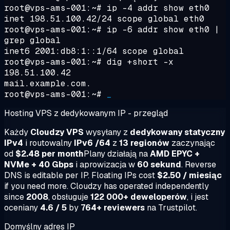
root@vps-ams-001:~#
ip -4 addr show eth0
inet 198.51.100.42/24 scope global eth0
root@vps-ams-001:~#
ip -6 addr show eth0 |
grep global
inet6 2001:db8:1::1/64 scope global
root@vps-ams-001:~#
dig +short -x
198.51.100.42
mail.example.com.
root@vps-ams-001:~#
_
Hosting VPS z dedykowanym IP - przegląd
Każdy
Cloudzy VPS
wysyłany z
dedykowany statyczny
IPv4
i routowalny
IPv6 /64
z
13 regionów
zaczynając
od
$2.48 per month
Plany działają na
AMD EPYC +
NVMe + 40 Gbps
i aprowizacja w
60 sekund
. Reverse
DNS is editable per IP. Floating IPs cost
$2.50 / miesiąc
if you need more. Cloudzy has operated independently
since
2008
, obsługuje
122 000+ deweloperów
, i jest
oceniany
4.6 / 5
by
764+ reviewers
na Trustpilot.
Domyślny adres IP