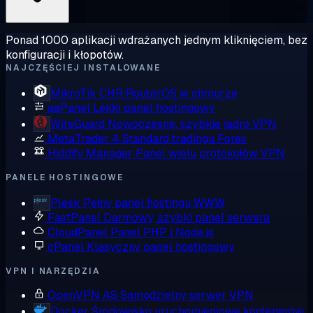
Ponad 1000 aplikacji wdrażanych jednym kliknięciem, bez
konfiguracji i kłopotów.
NAJCZĘŚCIEJ INSTALOWANE
MikroTik CHR
RouterOS w chmurze
aaPanel
Lekki panel hostingowy
WireGuard
Nowoczesne, szybkie jądro VPN
MetaTrader 4
Standard tradingu Forex
Hiddify Manager
Panel wielu protokołów VPN
PANELE HOSTINGOWE
Plesk
Pełny panel hostingu WWW
FastPanel
Darmowy, szybki panel serwera
CloudPanel
Panel PHP i Node.js
cPanel
Klasyczny panel hostingowy
VPN I NARZĘDZIA
OpenVPN AS
Samodzielny serwer VPN
Docker
Środowisko uruchomieniowe kontenerów,