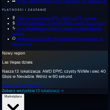
IPv6 + dedykowane IPv4
Natywne v6, własne v4
PŁATNOŚCI I ZAUFANIE
Płać kryptowalutą
BTC, XMR, USDT i więcej
Zwrot pieniędzy w 14 dni
Pełny zwrot, bez pytań
SLA dostępności 99,95%
Nasze zobowiązanie
uptime
Wsparcie ludzi 24/7
Prawdziwi inżynierowie, w
kilka minut
Nowy region
Las Vegas działa
Nasza 13. lokalizacja: AMD EPYC, czysty NVMe i sieć 40
Gbps w Nevadzie. Wdróż w 60 sekund.
Wdróż w Las Vegas →
Zobacz wszystkie 13 lokalizacji →
Marketplace