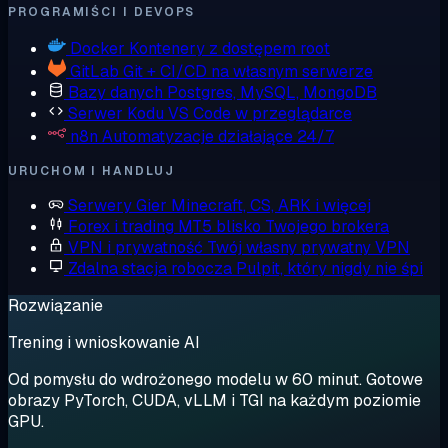
PROGRAMIŚCI I DEVOPS
Docker
Kontenery z dostępem root
GitLab
Git + CI/CD na własnym serwerze
Bazy danych
Postgres, MySQL, MongoDB
Serwer Kodu
VS Code w przeglądarce
n8n
Automatyzacje działające 24/7
URUCHOM I HANDLUJ
Serwery Gier
Minecraft, CS, ARK i więcej
Forex i trading
MT5 blisko Twojego brokera
VPN i prywatność
Twój własny prywatny VPN
Zdalna stacja robocza
Pulpit, który nigdy nie śpi
Rozwiązanie
Trening i wnioskowanie AI
Od pomysłu do wdrożonego modelu w 60 minut. Gotowe
obrazy PyTorch, CUDA, vLLM i TGI na każdym poziomie
GPU.