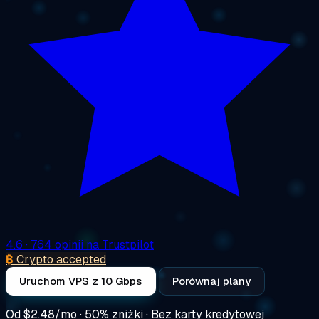
4.6
· 764 opinii na Trustpilot
₿
Crypto accepted
Uruchom VPS z 10 Gbps
Porównaj plany
Od
$2.48/mo
· 50% zniżki · Bez karty kredytowej