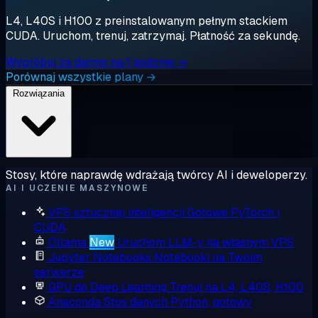
L4, L40S i H100 z preinstalowanym pełnym stackiem
CUDA. Uruchom, trenuj, zatrzymaj. Płatność za sekundę.
Wypróbuj za darmo na 1 godzinę →
Porównaj wszystkie plany →
Rozwiązania
Stosy, które naprawdę wdrażają twórcy AI i deweloperzy.
AI I UCZENIE MASZYNOWE
VPS sztucznej inteligencji
Gotowe PyTorch i
CUDA
Ollama
New
Uruchom LLM-y na własnym VPS
Jupyter Notebooks
Notebooki na Twoim
serwerze
GPU do Deep Learning
Trenuj na L4, L40S, H100
Anaconda
Stos danych Python, gotowy