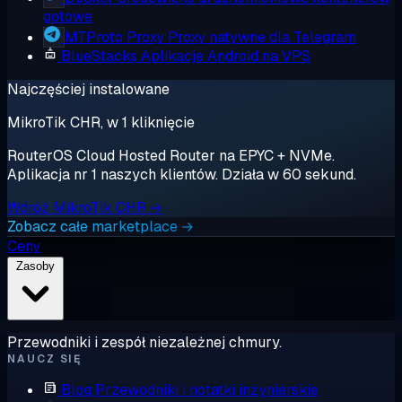
gotowe
MTProto Proxy
Proxy natywne dla Telegram
BlueStacks
Aplikacje Android na VPS
Najczęściej instalowane
MikroTik CHR, w 1 kliknięcie
RouterOS Cloud Hosted Router na EPYC + NVMe.
Aplikacja nr 1 naszych klientów. Działa w 60 sekund.
Wdróż MikroTik CHR →
Zobacz całe marketplace →
Ceny
Zasoby
Przewodniki i zespół niezależnej chmury.
NAUCZ SIĘ
Blog
Przewodniki i notatki inżynierskie