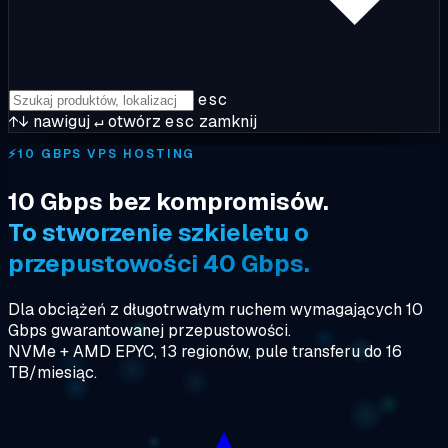
esc
↑↓
nawiguj
↵
otwórz
esc
zamknij
⚡
10 GBPS VPS HOSTING
10 Gbps bez kompromisów.
To stworzenie szkieletu o
przepustowości 40 Gbps.
Dla obciążeń z długotrwałym ruchem wymagających 10
Gbps gwarantowanej przepustowości.
NVMe + AMD EPYC, 13 regionów, pule transferu do 16
TB/miesiąc.