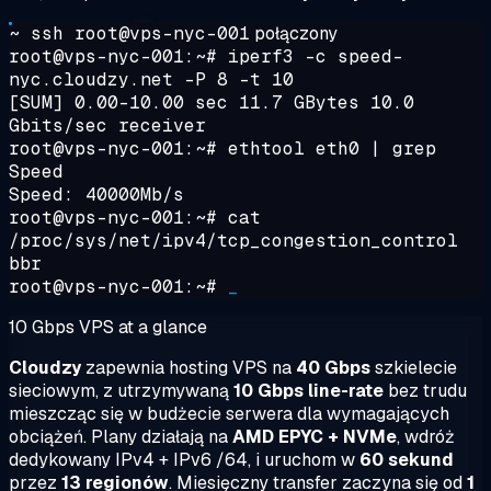
~ ssh root@vps-nyc-001
połączony
root@vps-nyc-001:~#
iperf3 -c speed-
nyc.cloudzy.net -P 8 -t 10
[SUM] 0.00-10.00 sec 11.7 GBytes 10.0
Gbits/sec receiver
root@vps-nyc-001:~#
ethtool eth0 | grep
Speed
Speed: 40000Mb/s
root@vps-nyc-001:~#
cat
/proc/sys/net/ipv4/tcp_congestion_control
bbr
root@vps-nyc-001:~#
_
10 Gbps VPS at a glance
Cloudzy
zapewnia hosting VPS na
40 Gbps
szkielecie
sieciowym, z utrzymywaną
10 Gbps line-rate
bez trudu
mieszcząc się w budżecie serwera dla wymagających
obciążeń. Plany działają na
AMD EPYC + NVMe
, wdróż
dedykowany IPv4 + IPv6 /64, i uruchom w
60 sekund
przez
13 regionów
. Miesięczny transfer zaczyna się od
1