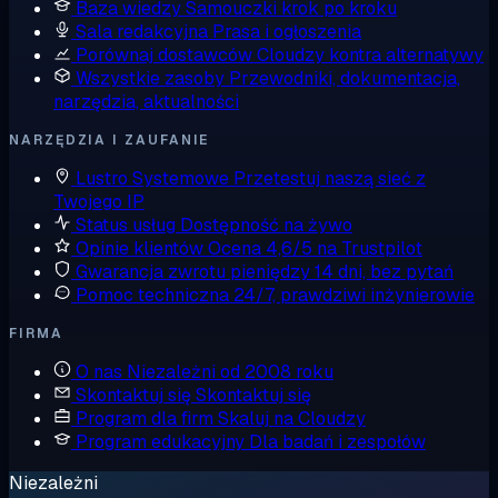
Baza wiedzy
Samouczki krok po kroku
Sala redakcyjna
Prasa i ogłoszenia
Porównaj dostawców
Cloudzy kontra alternatywy
Wszystkie zasoby
Przewodniki, dokumentacja,
narzędzia, aktualności
NARZĘDZIA I ZAUFANIE
Lustro Systemowe
Przetestuj naszą sieć z
Twojego IP
Status usług
Dostępność na żywo
Opinie klientów
Ocena 4,6/5 na Trustpilot
Gwarancja zwrotu pieniędzy
14 dni, bez pytań
Pomoc techniczna
24/7, prawdziwi inżynierowie
FIRMA
O nas
Niezależni od 2008 roku
Skontaktuj się
Skontaktuj się
Program dla firm
Skaluj na Cloudzy
Program edukacyjny
Dla badań i zespołów
Niezależni