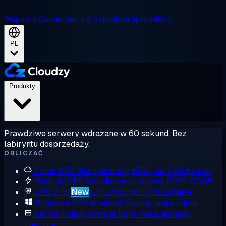
Wsparcie
Skontaktuj się z działem sprzedaży
PL
Produkty
Prawdziwe serwery wdrażane w 60 sekund. Bez
labiryntu dosprzedaży.
OBLICZAĆ
Cloud VPS
Współdzielony EPYC, od 2,48 $/mies
Wydajny VPS
Dedykowane rdzenie EPYC, DDR5
GPU VPS
New
L4, L40S, H100 na żądanie
Windows VPS
Windows Server, pełny admin
Serwery dedykowane
Bare metal jednego
najemcy