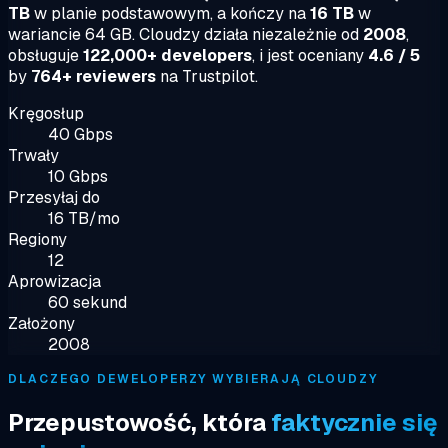
TB
w planie podstawowym, a kończy na
16 TB
w
wariancie 64 GB. Cloudzy działa niezależnie od
2008
,
obsługuje
122,000+ developers
, i jest oceniany
4.6 / 5
by
764+ reviewers
na Trustpilot.
Kręgosłup
40 Gbps
Trwały
10 Gbps
Przesyłaj do
16 TB/mo
Regiony
12
Aprowizacja
60 sekund
Założony
2008
DLACZEGO DEWELOPERZY WYBIERAJĄ CLOUDZY
Przepustowość, która
faktycznie się