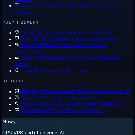
Custom VPS
Wybierz CPU, RAM i dysk wg
potrzeb
PULPIT ZDALNY
Kup RDP
Porównaj wszystkie plany RDP
USA RDP
RDP admin na amerykańskich IP
Forex RDP
Pulpit tradingowy o niskich
opóźnieniach
Botting RDP
Zawsze online do uruchamiania
botów
Linux RDP
Zdalny pulpit Linux
DODATKI
VPS do przechowywania
Plany z dużym dyskiem
Custom ISO
Uruchom własny obraz
Dedykowany IPv4
Twoje IP, niewspółdzielone
Dodatkowe IP
Wiele IPv4 na serwer
Nowy
GPU VPS pod obciążenia AI