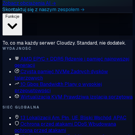
Zobacz obciążenia AI →
Skontaktuj się z naszym zespołem →
Funkcje
To, co ma każdy serwer Cloudzy. Standard, nie dodatek.
WYDAJNOŚĆ
AMD EPYC + DDR5
Rdzenie i pamięć najnowszej
generacji
Czysta pamięć NVMe
Żadnych dysków
talerzowych
10 Gbps Bandwidth
Plany o wysokiej
przepustowości
Wirtualizacja KVM
Prawdziwa izolacja sprzętowa
SIEĆ GLOBALNA
13 Lokalizacji
Am. Płn., UE, Bliski Wschód, APAC
Ochrona przed atakami DDoS
Wbudowana
ochrona przed atakami