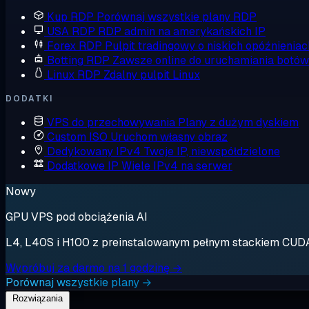
Kup RDP
Porównaj wszystkie plany RDP
USA RDP
RDP admin na amerykańskich IP
Forex RDP
Pulpit tradingowy o niskich opóźnieniac
Botting RDP
Zawsze online do uruchamiania botów
Linux RDP
Zdalny pulpit Linux
DODATKI
VPS do przechowywania
Plany z dużym dyskiem
Custom ISO
Uruchom własny obraz
Dedykowany IPv4
Twoje IP, niewspółdzielone
Dodatkowe IP
Wiele IPv4 na serwer
Nowy
GPU VPS pod obciążenia AI
L4, L40S i H100 z preinstalowanym pełnym stackiem CUDA. 
Wypróbuj za darmo na 1 godzinę →
Porównaj wszystkie plany →
Rozwiązania