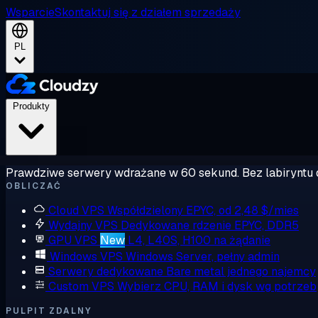
Wsparcie
Skontaktuj się z działem sprzedaży
PL
Produkty
Prawdziwe serwery wdrażane w 60 sekund. Bez labiryntu 
OBLICZAĆ
Cloud VPS
Współdzielony EPYC, od 2,48 $/mies
Wydajny VPS
Dedykowane rdzenie EPYC, DDR5
GPU VPS
New
L4, L40S, H100 na żądanie
Windows VPS
Windows Server, pełny admin
Serwery dedykowane
Bare metal jednego najemcy
Custom VPS
Wybierz CPU, RAM i dysk wg potrzeb
PULPIT ZDALNY