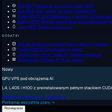
Kup RDP
Porównaj wszystkie plany RDP
USA RDP
RDP admin na amerykańskich IP
Forex RDP
Pulpit tradingowy o niskich opóźnieniac
Botting RDP
Zawsze online do uruchamiania botów
Linux RDP
Zdalny pulpit Linux
DODATKI
VPS do przechowywania
Plany z dużym dyskiem
Custom ISO
Uruchom własny obraz
Dedykowany IPv4
Twoje IP, niewspółdzielone
Dodatkowe IP
Wiele IPv4 na serwer
Nowy
GPU VPS pod obciążenia AI
L4, L40S i H100 z preinstalowanym pełnym stackiem CUDA. 
Wypróbuj za darmo na 1 godzinę →
Porównaj wszystkie plany →
Rozwiązania