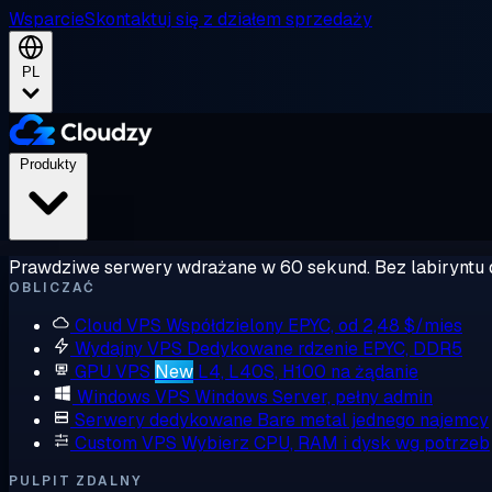
Wsparcie
Skontaktuj się z działem sprzedaży
PL
Produkty
Prawdziwe serwery wdrażane w 60 sekund. Bez labiryntu 
OBLICZAĆ
Cloud VPS
Współdzielony EPYC, od 2,48 $/mies
Wydajny VPS
Dedykowane rdzenie EPYC, DDR5
GPU VPS
New
L4, L40S, H100 na żądanie
Windows VPS
Windows Server, pełny admin
Serwery dedykowane
Bare metal jednego najemcy
Custom VPS
Wybierz CPU, RAM i dysk wg potrzeb
PULPIT ZDALNY