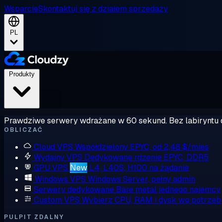
Wsparcie
Skontaktuj się z działem sprzedaży
PL
Produkty
Prawdziwe serwery wdrażane w 60 sekund. Bez labiryntu 
OBLICZAĆ
Cloud VPS
Współdzielony EPYC, od 2,48 $/mies
Wydajny VPS
Dedykowane rdzenie EPYC, DDR5
GPU VPS
New
L4, L40S, H100 na żądanie
Windows VPS
Windows Server, pełny admin
Serwery dedykowane
Bare metal jednego najemcy
Custom VPS
Wybierz CPU, RAM i dysk wg potrzeb
PULPIT ZDALNY