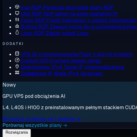
Kup RDP
Porównaj wszystkie plany RDP
USA RDP
RDP admin na amerykańskich IP
Forex RDP
Pulpit tradingowy o niskich opóźnieniac
Botting RDP
Zawsze online do uruchamiania botów
Linux RDP
Zdalny pulpit Linux
DODATKI
VPS do przechowywania
Plany z dużym dyskiem
Custom ISO
Uruchom własny obraz
Dedykowany IPv4
Twoje IP, niewspółdzielone
Dodatkowe IP
Wiele IPv4 na serwer
Nowy
GPU VPS pod obciążenia AI
L4, L40S i H100 z preinstalowanym pełnym stackiem CUDA. 
Wypróbuj za darmo na 1 godzinę →
Porównaj wszystkie plany →
Rozwiązania