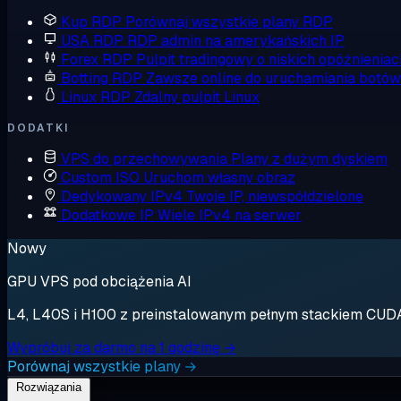
Kup RDP
Porównaj wszystkie plany RDP
USA RDP
RDP admin na amerykańskich IP
Forex RDP
Pulpit tradingowy o niskich opóźnieniac
Botting RDP
Zawsze online do uruchamiania botów
Linux RDP
Zdalny pulpit Linux
DODATKI
VPS do przechowywania
Plany z dużym dyskiem
Custom ISO
Uruchom własny obraz
Dedykowany IPv4
Twoje IP, niewspółdzielone
Dodatkowe IP
Wiele IPv4 na serwer
Nowy
GPU VPS pod obciążenia AI
L4, L40S i H100 z preinstalowanym pełnym stackiem CUDA. 
Wypróbuj za darmo na 1 godzinę →
Porównaj wszystkie plany →
Rozwiązania