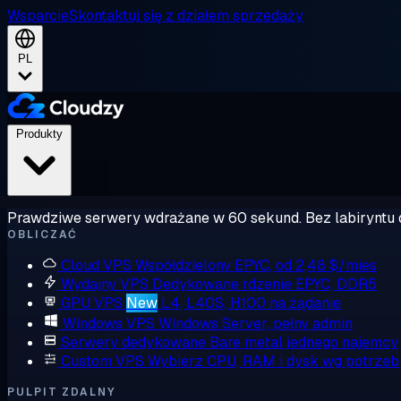
Wsparcie
Skontaktuj się z działem sprzedaży
PL
Produkty
Prawdziwe serwery wdrażane w 60 sekund. Bez labiryntu 
OBLICZAĆ
Cloud VPS
Współdzielony EPYC, od 2,48 $/mies
Wydajny VPS
Dedykowane rdzenie EPYC, DDR5
GPU VPS
New
L4, L40S, H100 na żądanie
Windows VPS
Windows Server, pełny admin
Serwery dedykowane
Bare metal jednego najemcy
Custom VPS
Wybierz CPU, RAM i dysk wg potrzeb
PULPIT ZDALNY