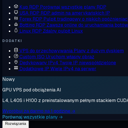
Kup RDP
Porównaj wszystkie plany RDP
USA RDP
RDP admin na amerykańskich IP
Forex RDP
Pulpit tradingowy o niskich opóźnieniac
Botting RDP
Zawsze online do uruchamiania botów
Linux RDP
Zdalny pulpit Linux
DODATKI
VPS do przechowywania
Plany z dużym dyskiem
Custom ISO
Uruchom własny obraz
Dedykowany IPv4
Twoje IP, niewspółdzielone
Dodatkowe IP
Wiele IPv4 na serwer
Nowy
GPU VPS pod obciążenia AI
L4, L40S i H100 z preinstalowanym pełnym stackiem CUDA. 
Wypróbuj za darmo na 1 godzinę →
Porównaj wszystkie plany →
Rozwiązania