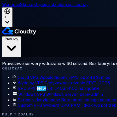
Wsparcie
Skontaktuj się z działem sprzedaży
PL
Produkty
Prawdziwe serwery wdrażane w 60 sekund. Bez labiryntu 
OBLICZAĆ
Cloud VPS
Współdzielony EPYC, od 2,48 $/mies
Wydajny VPS
Dedykowane rdzenie EPYC, DDR5
GPU VPS
New
L4, L40S, H100 na żądanie
Windows VPS
Windows Server, pełny admin
Serwery dedykowane
Bare metal jednego najemcy
Custom VPS
Wybierz CPU, RAM i dysk wg potrzeb
PULPIT ZDALNY