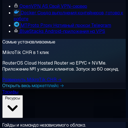
OpenVPN AS
Свой VPN-сервер
Docker
Среда выполнения контейнеров, готова к
работе
MTProto Proxy
Нативный прокси Telegram
BlueStacks
Android-приложения на VPS
Самые устанавливаемые
MikroTik CHR в 1 клик
RouterOS Cloud Hosted Router на EPYC + NVMe.
Приложение №1 у наших клиентов. Запуск за 60 секунд.
Развернуть MikroTik CHR →
Открыть весь маркетплейс →
Тарифы
Ресурсы
Гайды и команда независимого облака.