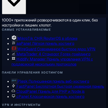
1000+ приложений разворачиваются в один клик, без
настройки и лишних хлопот.
САМЫЕ УСТАНАВЛИВАЕМЫЕ
MikroTik CHR
RouterOS в облаке
aaPanel
Лёгкая панель хостинга
WireGuard
Современное быстрое ядро VPN
MetaTrader 4
Стандарт Forex-трейдинга
Hiddify Manager
Панель управления VPN с
поддержкой нескольких протоколов
ПАНЕЛИ УПРАВЛЕНИЯ ХОСТИНГОМ
Plesk
Полноценная панель веб-хостинга
FastPanel
Бесплатная быстрая серверная панель
CloudPanel
Панель для PHP и Node.js
cPanel
Классическая панель хостинга
VPN И ИНСТРУМЕНТЫ