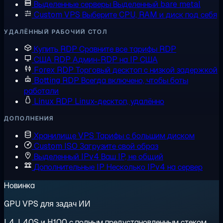
Выделенные серверы
Выделенный bare metal
Custom VPS
Выберите CPU, RAM и диск под себя
УДАЛЁННЫЙ РАБОЧИЙ СТОЛ
Купить RDP
Сравните все тарифы RDP
США RDP
Админ-RDP на IP США
Forex RDP
Торговый десктоп с низкой задержкой
Botting RDP
Всегда включено, чтобы боты
работали
Linux RDP
Linux-десктоп, удалённо
ДОПОЛНЕНИЯ
Хранилище VPS
Тарифы с большим диском
Custom ISO
Загрузите свой образ
Выделенный IPv4
Ваш IP, не общий
Дополнительные IP
Несколько IPv4 на сервер
Новинка
GPU VPS для задач ИИ
L4, L40S и H100 с полным предустановленным стеком