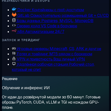
РАЗРАБОТЧИКИ И DEVOPS
Docker
Контейнеры с root-доступом
GitLab
Самостоятельно размещенный Git + CI/CD
Базы данных
Postgres, MySQL, MongoDB
Сервер кода
VS Code в браузере
n8n
Автоматизации 24/7
ЗАПУСК И ТРЕЙДИНГ
Игровые серверы
Minecraft, CS, ARK и другое
Forex и трейдинг
MT5 рядом с брокером
VPN и приватность
Ваш личный VPN
Удалённая рабочая станция
Рабочий стол,
который не спит
Решение
Обучение и инференс ИИ
От идеи до развёрнутой модели за 60 минут. Готовые
образы PyTorch, CUDA, vLLM и TGI на каждом GPU-
плане.