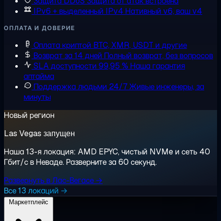
Защита DDoS
Защита от атак встроена
IPv6 + выделенный IPv4
Нативный v6, ваш v4
ОПЛАТА И ДОВЕРИЕ
Оплата криптой
BTC, XMR, USDT и другие
Возврат за 14 дней
Полный возврат, без вопросов
SLA доступности 99,95 %
Наша гарантия
аптайма
Поддержка людьми 24/7
Живые инженеры, за
минуты
Новый регион
Las Vegas запущен
Наша 13-я локация: AMD EPYC, чистый NVMe и сеть 40
Гбит/с в Неваде. Разверните за 60 секунд.
Развернуть в Лас-Вегасе →
Все 13 локаций →
Маркетплейс