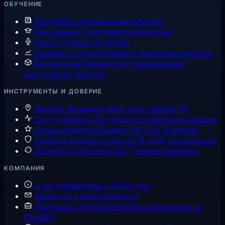
ОБУЧЕНИЕ
Блог
Гайды и инженерные заметки
База знаний
Пошаговые руководства
Новости
Пресса и анонсы
Сравнить хостинги
Cloudzy против альтернатив
Все ресурсы
Руководства, документация,
инструменты, новости
ИНСТРУМЕНТЫ И ДОВЕРИЕ
Зеркало
Проверьте нашу сеть с вашего IP
Статус сервиса
Доступность в реальном времени
Отзывы клиентов
Оценка 4,6/5 на Trustpilot
Гарантия возврата средств
14 дней, без вопросов
Получить поддержку
24/7, живые инженеры
КОМПАНИЯ
О нас
Независимы с 2008 года
Связаться с нами
Связаться
Программа для бизнеса
Масштабируйтесь на
Cloudzy