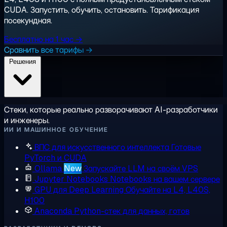
CUDA. Запустить, обучить, остановить. Тарификация
посекундная.
Бесплатно на 1 час →
Сравнить все тарифы →
Решения
Стеки, которые реально разворачивают AI-разработчики
и инженеры.
ИИ И МАШИННОЕ ОБУЧЕНИЕ
ВПС для искусственного интеллекта
Готовые
PyTorch и CUDA
Ollama
New
Запускайте LLM на своём VPS
Jupyter Notebooks
Notebooks на вашем сервере
GPU для Deep Learning
Обучайте на L4, L40S,
H100
Anaconda
Python-стек для данных, готов