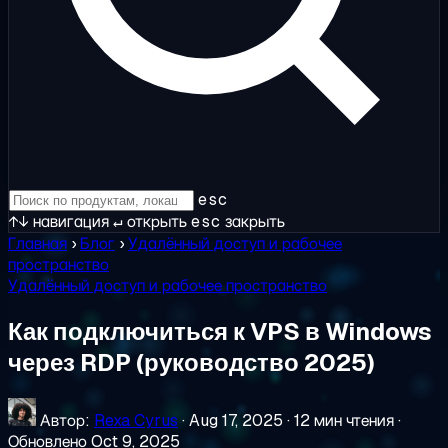
esc
↑↓
навигация
↵
открыть
esc
закрыть
Главная
›
Блог
›
Удалённый доступ и рабочее
пространство
Удалённый доступ и рабочее пространство
Как подключиться к VPS в Windows
через RDP (руководство 2025)
Автор:
Rexa Cyrus
·
Aug 17, 2025
·
12 мин чтения
·
Обновлено Oct 9, 2025