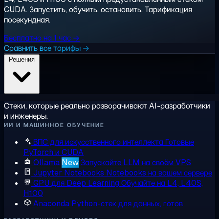
CUDA. Запустить, обучить, остановить. Тарификация
посекундная.
Бесплатно на 1 час →
Сравнить все тарифы →
Решения
Стеки, которые реально разворачивают AI-разработчики
и инженеры.
ИИ И МАШИННОЕ ОБУЧЕНИЕ
ВПС для искусственного интеллекта
Готовые
PyTorch и CUDA
Ollama
New
Запускайте LLM на своём VPS
Jupyter Notebooks
Notebooks на вашем сервере
GPU для Deep Learning
Обучайте на L4, L40S,
H100
Anaconda
Python-стек для данных, готов