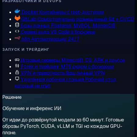
РАЗРАБОТЧИКИ И DEVOPS
Docker
Контейнеры с root-доступом
GitLab
Самостоятельно размещенный Git + CI/CD
Базы данных
Postgres, MySQL, MongoDB
Сервер кода
VS Code в браузере
n8n
Автоматизации 24/7
ЗАПУСК И ТРЕЙДИНГ
Игровые серверы
Minecraft, CS, ARK и другое
Forex и трейдинг
MT5 рядом с брокером
VPN и приватность
Ваш личный VPN
Удалённая рабочая станция
Рабочий стол,
который не спит
Решение
Обучение и инференс ИИ
От идеи до развёрнутой модели за 60 минут. Готовые
образы PyTorch, CUDA, vLLM и TGI на каждом GPU-
плане.