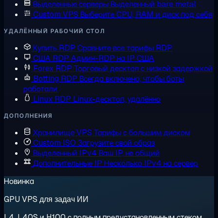
Выделенные серверы
Выделенный bare metal
Custom VPS
Выберите CPU, RAM и диск под себя
УДАЛЁННЫЙ РАБОЧИЙ СТОЛ
Купить RDP
Сравните все тарифы RDP
США RDP
Админ-RDP на IP США
Forex RDP
Торговый десктоп с низкой задержкой
Botting RDP
Всегда включено, чтобы боты
работали
Linux RDP
Linux-десктоп, удалённо
ДОПОЛНЕНИЯ
Хранилище VPS
Тарифы с большим диском
Custom ISO
Загрузите свой образ
Выделенный IPv4
Ваш IP, не общий
Дополнительные IP
Несколько IPv4 на сервер
Новинка
GPU VPS для задач ИИ
L4, L40S и H100 с полным предустановленным стеком