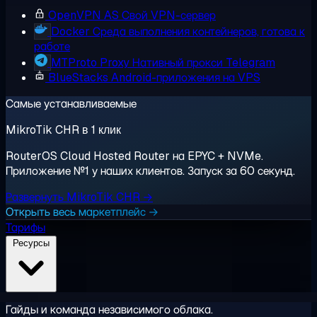
OpenVPN AS
Свой VPN-сервер
Docker
Среда выполнения контейнеров, готова к
работе
MTProto Proxy
Нативный прокси Telegram
BlueStacks
Android-приложения на VPS
Самые устанавливаемые
MikroTik CHR в 1 клик
RouterOS Cloud Hosted Router на EPYC + NVMe.
Приложение №1 у наших клиентов. Запуск за 60 секунд.
Развернуть MikroTik CHR →
Открыть весь маркетплейс →
Тарифы
Ресурсы
Гайды и команда независимого облака.