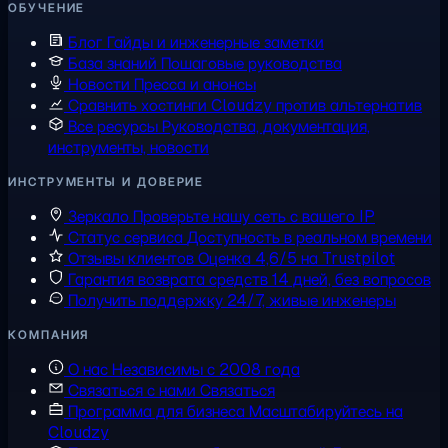
ОБУЧЕНИЕ
Блог
Гайды и инженерные заметки
База знаний
Пошаговые руководства
Новости
Пресса и анонсы
Сравнить хостинги
Cloudzy против альтернатив
Все ресурсы
Руководства, документация,
инструменты, новости
ИНСТРУМЕНТЫ И ДОВЕРИЕ
Зеркало
Проверьте нашу сеть с вашего IP
Статус сервиса
Доступность в реальном времени
Отзывы клиентов
Оценка 4,6/5 на Trustpilot
Гарантия возврата средств
14 дней, без вопросов
Получить поддержку
24/7, живые инженеры
КОМПАНИЯ
О нас
Независимы с 2008 года
Связаться с нами
Связаться
Программа для бизнеса
Масштабируйтесь на
Cloudzy