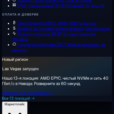
Защита DDoS
Защита от атак встроена
IPv6 + выделенный IPv4
Нативный v6, ваш v4
ОПЛАТА И ДОВЕРИЕ
Оплата криптой
BTC, XMR, USDT и другие
Возврат за 14 дней
Полный возврат, без вопросов
SLA доступности 99,95 %
Наша гарантия
аптайма
Поддержка людьми 24/7
Живые инженеры, за
минуты
Новый регион
Las Vegas запущен
Наша 13-я локация: AMD EPYC, чистый NVMe и сеть 40
Гбит/с в Неваде. Разверните за 60 секунд.
Развернуть в Лас-Вегасе →
Все 13 локаций →
Маркетплейс