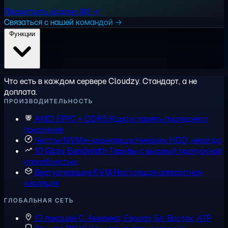
Посмотреть задачи ИИ →
Связаться с нашей командой →
Функции
Что есть в каждом сервере Cloudzy. Стандарт, а не
доплата.
ПРОИЗВОДИТЕЛЬНОСТЬ
AMD EPYC + DDR5
Ядра и память последнего
поколения
Чистое NVMe-хранилище
Никаких HDD, никогда
10 Gbps Bandwidth
Тарифы с высокой пропускной
способностью
Виртуализация KVM
Настоящая аппаратная
изоляция
ГЛОБАЛЬНАЯ СЕТЬ
13 локаций
С. Америка, Европа, Бл. Восток, АТР