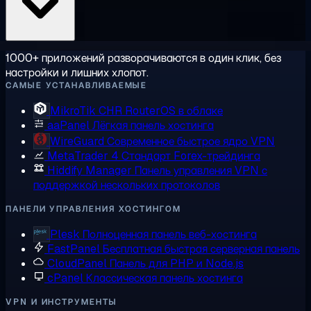
1000+ приложений разворачиваются в один клик, без
настройки и лишних хлопот.
САМЫЕ УСТАНАВЛИВАЕМЫЕ
MikroTik CHR
RouterOS в облаке
aaPanel
Лёгкая панель хостинга
WireGuard
Современное быстрое ядро VPN
MetaTrader 4
Стандарт Forex-трейдинга
Hiddify Manager
Панель управления VPN с
поддержкой нескольких протоколов
ПАНЕЛИ УПРАВЛЕНИЯ ХОСТИНГОМ
Plesk
Полноценная панель веб-хостинга
FastPanel
Бесплатная быстрая серверная панель
CloudPanel
Панель для PHP и Node.js
cPanel
Классическая панель хостинга
VPN И ИНСТРУМЕНТЫ