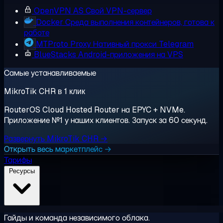
OpenVPN AS
Свой VPN-сервер
Docker
Среда выполнения контейнеров, готова к
работе
MTProto Proxy
Нативный прокси Telegram
BlueStacks
Android-приложения на VPS
Самые устанавливаемые
MikroTik CHR в 1 клик
RouterOS Cloud Hosted Router на EPYC + NVMe.
Приложение №1 у наших клиентов. Запуск за 60 секунд.
Развернуть MikroTik CHR →
Открыть весь маркетплейс →
Тарифы
Ресурсы
Гайды и команда независимого облака.