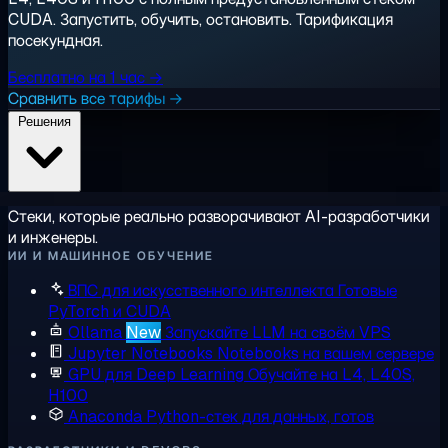
CUDA. Запустить, обучить, остановить. Тарификация
посекундная.
Бесплатно на 1 час →
Сравнить все тарифы →
Решения
Стеки, которые реально разворачивают AI-разработчики
и инженеры.
ИИ И МАШИННОЕ ОБУЧЕНИЕ
ВПС для искусственного интеллекта
Готовые
PyTorch и CUDA
Ollama
New
Запускайте LLM на своём VPS
Jupyter Notebooks
Notebooks на вашем сервере
GPU для Deep Learning
Обучайте на L4, L40S,
H100
Anaconda
Python-стек для данных, готов