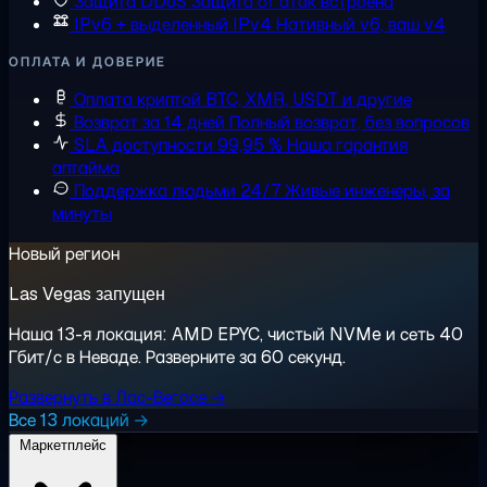
Защита DDoS
Защита от атак встроена
IPv6 + выделенный IPv4
Нативный v6, ваш v4
ОПЛАТА И ДОВЕРИЕ
Оплата криптой
BTC, XMR, USDT и другие
Возврат за 14 дней
Полный возврат, без вопросов
SLA доступности 99,95 %
Наша гарантия
аптайма
Поддержка людьми 24/7
Живые инженеры, за
минуты
Новый регион
Las Vegas запущен
Наша 13-я локация: AMD EPYC, чистый NVMe и сеть 40
Гбит/с в Неваде. Разверните за 60 секунд.
Развернуть в Лас-Вегасе →
Все 13 локаций →
Маркетплейс