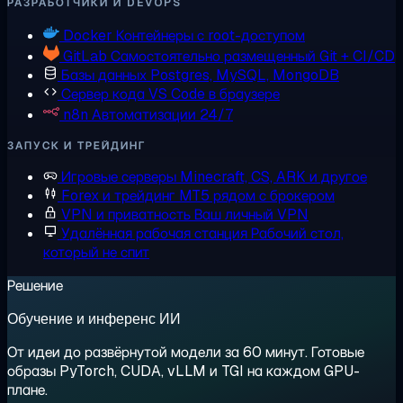
РАЗРАБОТЧИКИ И DEVOPS
Docker
Контейнеры с root-доступом
GitLab
Самостоятельно размещенный Git + CI/CD
Базы данных
Postgres, MySQL, MongoDB
Сервер кода
VS Code в браузере
n8n
Автоматизации 24/7
ЗАПУСК И ТРЕЙДИНГ
Игровые серверы
Minecraft, CS, ARK и другое
Forex и трейдинг
MT5 рядом с брокером
VPN и приватность
Ваш личный VPN
Удалённая рабочая станция
Рабочий стол,
который не спит
Решение
Обучение и инференс ИИ
От идеи до развёрнутой модели за 60 минут. Готовые
образы PyTorch, CUDA, vLLM и TGI на каждом GPU-
плане.