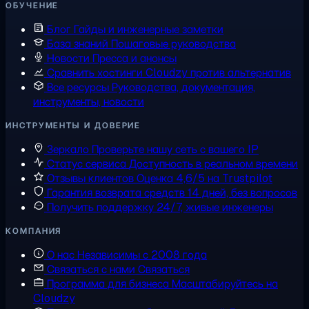
ОБУЧЕНИЕ
Блог
Гайды и инженерные заметки
База знаний
Пошаговые руководства
Новости
Пресса и анонсы
Сравнить хостинги
Cloudzy против альтернатив
Все ресурсы
Руководства, документация,
инструменты, новости
ИНСТРУМЕНТЫ И ДОВЕРИЕ
Зеркало
Проверьте нашу сеть с вашего IP
Статус сервиса
Доступность в реальном времени
Отзывы клиентов
Оценка 4,6/5 на Trustpilot
Гарантия возврата средств
14 дней, без вопросов
Получить поддержку
24/7, живые инженеры
КОМПАНИЯ
О нас
Независимы с 2008 года
Связаться с нами
Связаться
Программа для бизнеса
Масштабируйтесь на
Cloudzy