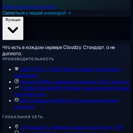
Посмотреть задачи ИИ →
Связаться с нашей командой →
Функции
Что есть в каждом сервере Cloudzy. Стандарт, а не
доплата.
ПРОИЗВОДИТЕЛЬНОСТЬ
AMD EPYC + DDR5
Ядра и память последнего
поколения
Чистое NVMe-хранилище
Никаких HDD, никогда
10 Gbps Bandwidth
Тарифы с высокой пропускной
способностью
Виртуализация KVM
Настоящая аппаратная
изоляция
ГЛОБАЛЬНАЯ СЕТЬ
13 локаций
С. Америка, Европа, Бл. Восток, АТР