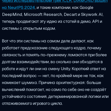
через исследовательский трек ICLR
,
DIAMOND вышел
на NeurIPS 2024
, и такие компании, как Google
DeepMind, Microsoft Research, Decart и Skywork AI,
теперь продвигают эту идею из статей в демо, API и
системы с открытым кодом.
Вот что эти системы на самом деле делают, как
работает предсказание следующего кадра, почему
связность и память по-прежнему ломаются при более
долгом взаимодействии, во сколько они обходятся в
работе и идут ли они на смену Unity. Короткий ответ на
последний вопрос — нет, по крайней мере не так, как
намекает шумиха. Причина архитектурная: больше
вычислений помогает, но само по себе оно не создаёт
устойчивого состояния, детерминированной логики или
отлаживаемого игрового цикла.