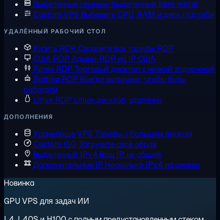
Выделенные серверы
Выделенный bare metal
Custom VPS
Выберите CPU, RAM и диск под себя
УДАЛЁННЫЙ РАБОЧИЙ СТОЛ
Купить RDP
Сравните все тарифы RDP
США RDP
Админ-RDP на IP США
Forex RDP
Торговый десктоп с низкой задержкой
Botting RDP
Всегда включено, чтобы боты
работали
Linux RDP
Linux-десктоп, удалённо
ДОПОЛНЕНИЯ
Хранилище VPS
Тарифы с большим диском
Custom ISO
Загрузите свой образ
Выделенный IPv4
Ваш IP, не общий
Дополнительные IP
Несколько IPv4 на сервер
Новинка
GPU VPS для задач ИИ
L4, L40S и H100 с полным предустановленным стеком