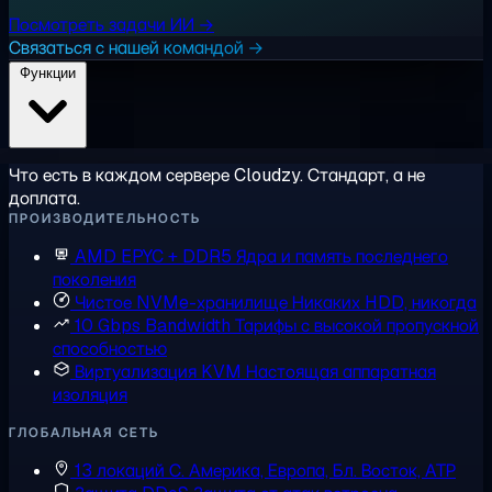
Посмотреть задачи ИИ →
Связаться с нашей командой →
Функции
Что есть в каждом сервере Cloudzy. Стандарт, а не
доплата.
ПРОИЗВОДИТЕЛЬНОСТЬ
AMD EPYC + DDR5
Ядра и память последнего
поколения
Чистое NVMe-хранилище
Никаких HDD, никогда
10 Gbps Bandwidth
Тарифы с высокой пропускной
способностью
Виртуализация KVM
Настоящая аппаратная
изоляция
ГЛОБАЛЬНАЯ СЕТЬ
13 локаций
С. Америка, Европа, Бл. Восток, АТР