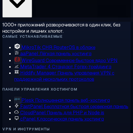
1000+ приложений разворачиваются в один клик, без
настройки и лишних хлопот.
САМЫЕ УСТАНАВЛИВАЕМЫЕ
MikroTik CHR
RouterOS в облаке
aaPanel
Лёгкая панель хостинга
WireGuard
Современное быстрое ядро VPN
MetaTrader 4
Стандарт Forex-трейдинга
Hiddify Manager
Панель управления VPN с
поддержкой нескольких протоколов
ПАНЕЛИ УПРАВЛЕНИЯ ХОСТИНГОМ
Plesk
Полноценная панель веб-хостинга
FastPanel
Бесплатная быстрая серверная панель
CloudPanel
Панель для PHP и Node.js
cPanel
Классическая панель хостинга
VPN И ИНСТРУМЕНТЫ