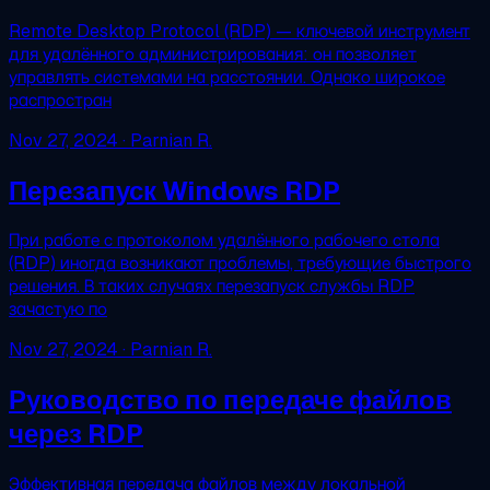
Remote Desktop Protocol (RDP) — ключевой инструмент
для удалённого администрирования: он позволяет
управлять системами на расстоянии. Однако широкое
распростран
Nov 27, 2024
· Parnian R.
Перезапуск Windows RDP
При работе с протоколом удалённого рабочего стола
(RDP) иногда возникают проблемы, требующие быстрого
решения. В таких случаях перезапуск службы RDP
зачастую по
Nov 27, 2024
· Parnian R.
Руководство по передаче файлов
через RDP
Эффективная передача файлов между локальной