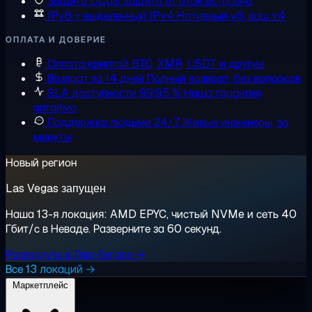
Защита DDoS
Защита от атак встроена
IPv6 + выделенный IPv4
Нативный v6, ваш v4
ОПЛАТА И ДОВЕРИЕ
Оплата криптой
BTC, XMR, USDT и другие
Возврат за 14 дней
Полный возврат, без вопросов
SLA доступности 99,95 %
Наша гарантия
аптайма
Поддержка людьми 24/7
Живые инженеры, за
минуты
Новый регион
Las Vegas запущен
Наша 13-я локация: AMD EPYC, чистый NVMe и сеть 40
Гбит/с в Неваде. Разверните за 60 секунд.
Развернуть в Лас-Вегасе →
Все 13 локаций →
Маркетплейс