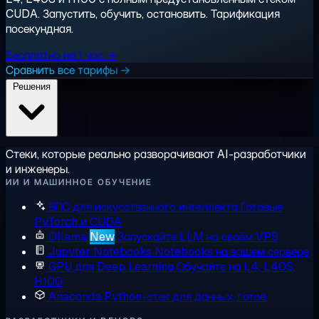
CUDA. Запустить, обучить, остановить. Тарификация
посекундная.
Бесплатно на 1 час →
Сравнить все тарифы →
Решения
Стеки, которые реально разворачивают AI-разработчики
и инженеры.
ИИ И МАШИННОЕ ОБУЧЕНИЕ
ВПС для искусственного интеллекта
Готовые
PyTorch и CUDA
Ollama
New
Запускайте LLM на своём VPS
Jupyter Notebooks
Notebooks на вашем сервере
GPU для Deep Learning
Обучайте на L4, L40S,
H100
Anaconda
Python-стек для данных, готов