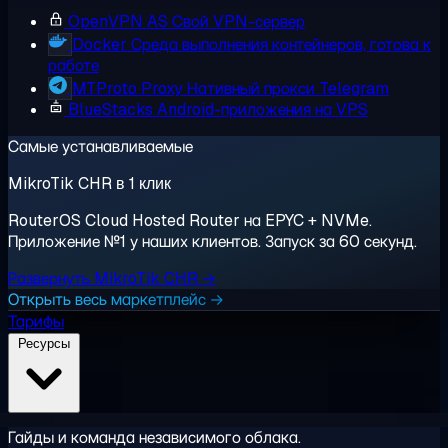
OpenVPN AS
Свой VPN-сервер
Docker
Среда выполнения контейнеров, готова к
работе
MTProto Proxy
Нативный прокси Telegram
BlueStacks
Android-приложения на VPS
Самые устанавливаемые
MikroTik CHR в 1 клик
RouterOS Cloud Hosted Router на EPYC + NVMe.
Приложение №1 у наших клиентов. Запуск за 60 секунд.
Развернуть MikroTik CHR →
Открыть весь маркетплейс →
Тарифы
Ресурсы
Гайды и команда независимого облака.