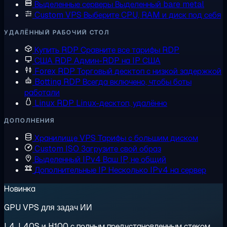
Выделенные серверы
Выделенный bare metal
Custom VPS
Выберите CPU, RAM и диск под себя
УДАЛЁННЫЙ РАБОЧИЙ СТОЛ
Купить RDP
Сравните все тарифы RDP
США RDP
Админ-RDP на IP США
Forex RDP
Торговый десктоп с низкой задержкой
Botting RDP
Всегда включено, чтобы боты
работали
Linux RDP
Linux-десктоп, удалённо
ДОПОЛНЕНИЯ
Хранилище VPS
Тарифы с большим диском
Custom ISO
Загрузите свой образ
Выделенный IPv4
Ваш IP, не общий
Дополнительные IP
Несколько IPv4 на сервер
Новинка
GPU VPS для задач ИИ
L4, L40S и H100 с полным предустановленным стеком