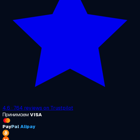
4.6
·
764
reviews on
Trustpilot
Принимаем
VISA
Pay
Pal
Alipay