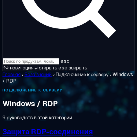
esc
↑↓
навигация
↵
открыть
esc
закрыть
Главная
›
База знаний
›
Подключение к серверу
›
Windows
/ RDP
ПОДКЛЮЧЕНИЕ К СЕРВЕРУ
Windows / RDP
9 руководств в этой категории.
Защита RDP-соединения