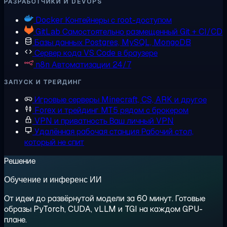
РАЗРАБОТЧИКИ И DEVOPS
Docker
Контейнеры с root-доступом
GitLab
Самостоятельно размещенный Git + CI/CD
Базы данных
Postgres, MySQL, MongoDB
Сервер кода
VS Code в браузере
n8n
Автоматизации 24/7
ЗАПУСК И ТРЕЙДИНГ
Игровые серверы
Minecraft, CS, ARK и другое
Forex и трейдинг
MT5 рядом с брокером
VPN и приватность
Ваш личный VPN
Удалённая рабочая станция
Рабочий стол,
который не спит
Решение
Обучение и инференс ИИ
От идеи до развёрнутой модели за 60 минут. Готовые
образы PyTorch, CUDA, vLLM и TGI на каждом GPU-
плане.