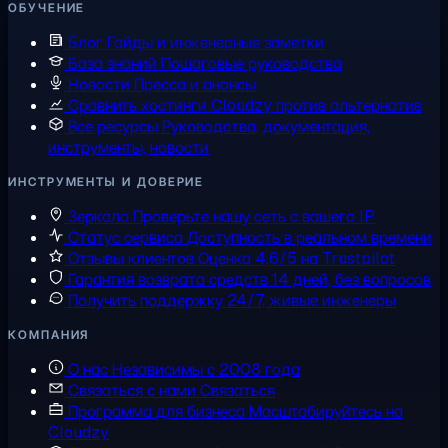
ОБУЧЕНИЕ
Блог
Гайды и инженерные заметки
База знаний
Пошаговые руководства
Новости
Пресса и анонсы
Сравнить хостинги
Cloudzy против альтернатив
Все ресурсы
Руководства, документация,
инструменты, новости
ИНСТРУМЕНТЫ И ДОВЕРИЕ
Зеркало
Проверьте нашу сеть с вашего IP
Статус сервиса
Доступность в реальном времени
Отзывы клиентов
Оценка 4,6/5 на Trustpilot
Гарантия возврата средств
14 дней, без вопросов
Получить поддержку
24/7, живые инженеры
КОМПАНИЯ
О нас
Независимы с 2008 года
Связаться с нами
Связаться
Программа для бизнеса
Масштабируйтесь на
Cloudzy