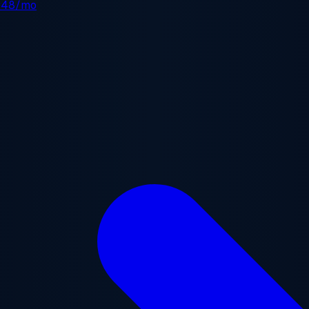
.48/mo