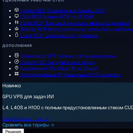
УДАЛЁННЫЙ РАБОЧИЙ СТОЛ
Купить RDP
Сравните все тарифы RDP
США RDP
Админ-RDP на IP США
Forex RDP
Торговый десктоп с низкой задержкой
Botting RDP
Всегда включено, чтобы боты работал
Linux RDP
Linux-десктоп, удалённо
ДОПОЛНЕНИЯ
Хранилище VPS
Тарифы с большим диском
Custom ISO
Загрузите свой образ
Выделенный IPv4
Ваш IP, не общий
Дополнительные IP
Несколько IPv4 на сервер
Новинка
GPU VPS для задач ИИ
L4, L40S и H100 с полным предустановленным стеком CUDA.
Бесплатно на 1 час →
Сравнить все тарифы →
Решения