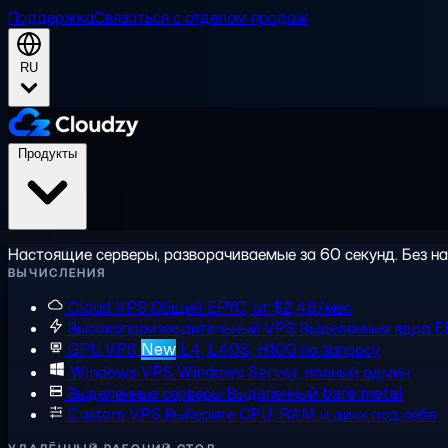
Поддержка
Связаться с отделом продаж
RU
Продукты
Настоящие серверы, разворачиваемые за 60 секунд. Без на
ВЫЧИСЛЕНИЯ
Cloud VPS
Общий EPYC, от $2,48/мес
Высокопроизводительный VPS
Выделенные ядра E
GPU VPS
New
L4, L40S, H100 по запросу
Windows VPS
Windows Server, полный админ
Выделенные серверы
Выделенный bare metal
Custom VPS
Выберите CPU, RAM и диск под себя