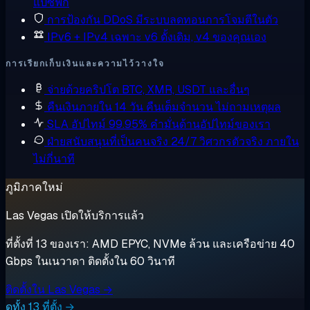
แปซิฟิก
การป้องกัน DDoS
มีระบบลดทอนการโจมตีในตัว
IPv6 + IPv4 เฉพาะ
v6 ดั้งเดิม, v4 ของคุณเอง
การเรียกเก็บเงินและความไว้วางใจ
จ่ายด้วยคริปโต
BTC, XMR, USDT และอื่นๆ
คืนเงินภายใน 14 วัน
คืนเต็มจำนวน ไม่ถามเหตุผล
SLA อัปไทม์ 99.95%
คำมั่นด้านอัปไทม์ของเรา
ฝ่ายสนับสนุนที่เป็นคนจริง 24/7
วิศวกรตัวจริง ภายใน
ไม่กี่นาที
ภูมิภาคใหม่
Las Vegas เปิดให้บริการแล้ว
ที่ตั้งที่ 13 ของเรา: AMD EPYC, NVMe ล้วน และเครือข่าย 40
Gbps ในเนวาดา ติดตั้งใน 60 วินาที
ติดตั้งใน Las Vegas →
ดูทั้ง 13 ที่ตั้ง →