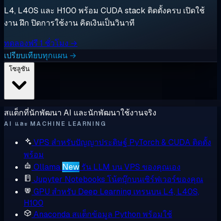
L4, L40S และ H100 พร้อม CUDA stack ติดตั้งครบ เปิดใช้
งาน ฝึก ปิดการใช้งาน คิดเงินเป็นวินาที
ทดลองฟรี 1 ชั่วโมง →
เปรียบเทียบทุกแผน →
โซลูชัน
สแต็กที่นักพัฒนา AI และนักพัฒนาใช้งานจริง
AI และ MACHINE LEARNING
VPS สำหรับปัญญาประดิษฐ์
PyTorch & CUDA ติดตั้ง
พร้อม
Ollama
New
รัน LLM บน VPS ของคุณเอง
Jupyter Notebooks
โน้ตบุ๊กบนเซิร์ฟเวอร์ของคุณ
GPU สำหรับ Deep Learning
เทรนบน L4, L40S,
H100
Anaconda
สแต็กข้อมูล Python พร้อมใช้