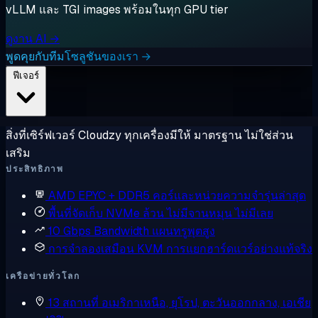
vLLM และ TGI images พร้อมในทุก GPU tier
ดูงาน AI →
พูดคุยกับทีมโซลูชันของเรา →
ฟีเจอร์
สิ่งที่เซิร์ฟเวอร์ Cloudzy ทุกเครื่องมีให้ มาตรฐาน ไม่ใช่ส่วน
เสริม
ประสิทธิภาพ
AMD EPYC + DDR5
คอร์และหน่วยความจำรุ่นล่าสุด
พื้นที่จัดเก็บ NVMe ล้วน
ไม่มีจานหมุน ไม่มีเลย
10 Gbps Bandwidth
แผนทรูพุตสูง
การจำลองเสมือน KVM
การแยกฮาร์ดแวร์อย่างแท้จริง
เครือข่ายทั่วโลก
13 สถานที่
อเมริกาเหนือ, ยุโรป, ตะวันออกกลาง, เอเชีย