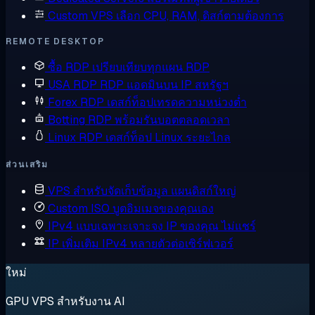
Custom VPS
เลือก CPU, RAM, ดิสก์ตามต้องการ
REMOTE DESKTOP
ซื้อ RDP
เปรียบเทียบทุกแผน RDP
USA RDP
RDP แอดมินบน IP สหรัฐฯ
Forex RDP
เดสก์ท็อปเทรดความหน่วงต่ำ
Botting RDP
พร้อมรันบอตตลอดเวลา
Linux RDP
เดสก์ท็อป Linux ระยะไกล
ส่วนเสริม
VPS สำหรับจัดเก็บข้อมูล
แผนดิสก์ใหญ่
Custom ISO
บูตอิมเมจของคุณเอง
IPv4 แบบเฉพาะเจาะจง
IP ของคุณ ไม่แชร์
IP เพิ่มเติม
IPv4 หลายตัวต่อเซิร์ฟเวอร์
ใหม่
GPU VPS สำหรับงาน AI