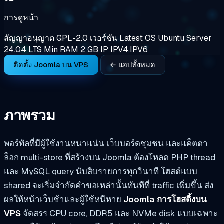
การดูหน้า
สัญญาอนุญาต
GPL-2.0
เวอร์ชัน
Latest
OS
Ubuntu Server
24.04 LTS
Min RAM
2 GB
IP
IPV4,IPV6
ติดตั้ง Joomla บน VPS
← แอปทั้งหมด
ภาพรวม
พอร์ทัลที่มีผู้ใช้งานหนาแน่น เว็บบอร์ดชุมชน และแค็ตตา
ล็อก multi-store ที่สร้างบน Joomla ต้องโหลด PHP thread
และ MySQL query นับสิบรายการทุกวินาที โฮสต์แบบ
shared จะเริ่มจำกัดคำขอเหล่านั้นทันทีที่ traffic เพิ่มขึ้น ส่ง
ผลให้หน้าเว็บช้าและผู้ใช้หนีหาย
Joomla การโฮสติ้งบน
VPS
จัดสรร CPU core, DDR5 และ NVMe disk แบบเฉพาะ