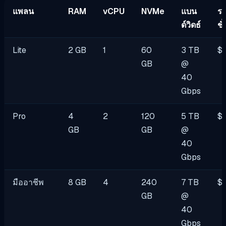
แพลน
RAM
vCPU
NVMe
แบน
ร
ด์วิดธ์
ชั
Lite
2 GB
1
60
3 TB
$
GB
@
40
Gbps
Pro
4
2
120
5 TB
$
GB
GB
@
40
Gbps
มืออาชีพ
8 GB
4
240
7 TB
$
GB
@
40
Gbps