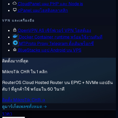
CloudPanel
แผง PHP และ Node.js
cPanel
แผงโฮสติงคลาสสิก
VPN และเครื่องมือ
OpenVPN AS
เซิร์ฟเวอร์ VPN โฮสต์เอง
Docker
Container runtime พร้อมใช้งานทันที
MTProto Proxy
Telegram ดั้งเดิมพร็อกซี่
BlueStacks
แอป Android บน VPS
ติดตั้งมากที่สุด
MikroTik CHR ใน 1 คลิก
RouterOS Cloud Hosted Router บน EPYC + NVMe แอปอัน
ดับ 1 ที่ลูกค้าใช้ พร้อมใน 60 วินาที
ติดตั้ง MikroTik CHR →
ดูมาร์เก็ตเพลซทั้งหมด →
ราคา