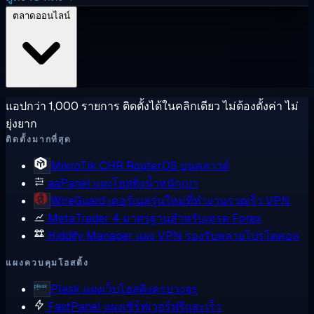
ตลาดออนไลน์
แอปกว่า 1,000 รายการ ติดตั้งได้ในคลิกเดียว ไม่ต้องตั้งค่า ไม่
ยุ่งยาก
ติดตั้งมากที่สุด
MikroTik CHR
RouterOS บนคลาวด์
aaPanel
แผงโฮสติงน้ำหนักเบา
WireGuard
เคอร์เนลรุ่นใหม่ที่ทำงานรวดเร็ว VPN
MetaTrader 4
มาตรฐานสำหรับเทรด Forex
Hiddify Manager
แผง VPN รองรับหลายโปรโตคอล
แผงควบคุมโฮสติ้ง
Plesk
แผงเว็บโฮสติงครบวงจร
FastPanel
แผงเซิร์ฟเวอร์ฟรีและเร็ว