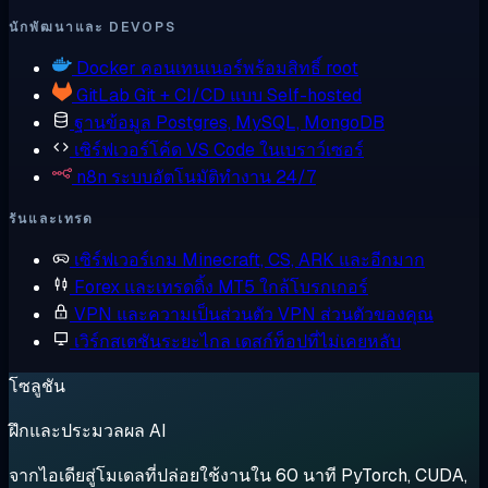
นักพัฒนาและ DEVOPS
Docker
คอนเทนเนอร์พร้อมสิทธิ์ root
GitLab
Git + CI/CD แบบ Self-hosted
ฐานข้อมูล
Postgres, MySQL, MongoDB
เซิร์ฟเวอร์โค้ด
VS Code ในเบราว์เซอร์
n8n
ระบบอัตโนมัติทำงาน 24/7
รันและเทรด
เซิร์ฟเวอร์เกม
Minecraft, CS, ARK และอีกมาก
Forex และเทรดดิ้ง
MT5 ใกล้โบรกเกอร์
VPN และความเป็นส่วนตัว
VPN ส่วนตัวของคุณ
เวิร์กสเตชันระยะไกล
เดสก์ท็อปที่ไม่เคยหลับ
โซลูชัน
ฝึกและประมวลผล AI
จากไอเดียสู่โมเดลที่ปล่อยใช้งานใน 60 นาที PyTorch, CUDA,