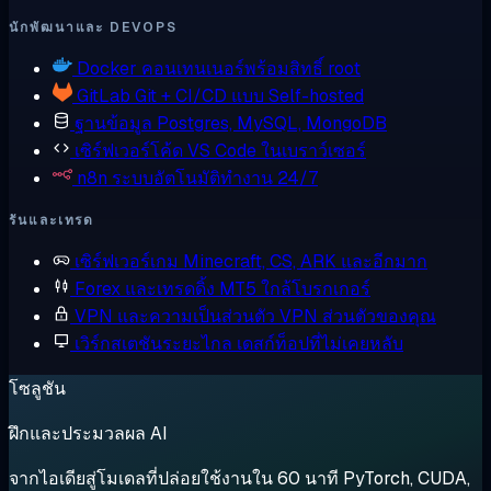
นักพัฒนาและ DEVOPS
Docker
คอนเทนเนอร์พร้อมสิทธิ์ root
GitLab
Git + CI/CD แบบ Self-hosted
ฐานข้อมูล
Postgres, MySQL, MongoDB
เซิร์ฟเวอร์โค้ด
VS Code ในเบราว์เซอร์
n8n
ระบบอัตโนมัติทำงาน 24/7
รันและเทรด
เซิร์ฟเวอร์เกม
Minecraft, CS, ARK และอีกมาก
Forex และเทรดดิ้ง
MT5 ใกล้โบรกเกอร์
VPN และความเป็นส่วนตัว
VPN ส่วนตัวของคุณ
เวิร์กสเตชันระยะไกล
เดสก์ท็อปที่ไม่เคยหลับ
โซลูชัน
ฝึกและประมวลผล AI
จากไอเดียสู่โมเดลที่ปล่อยใช้งานใน 60 นาที PyTorch, CUDA,