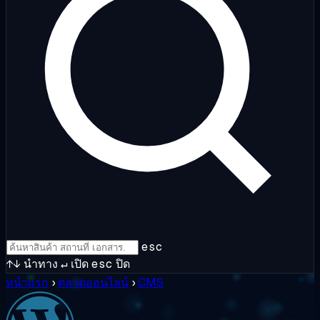
esc
↑↓
นำทาง
↵
เปิด
esc
ปิด
หน้าแรก
›
ตลาดออนไลน์
›
CMS