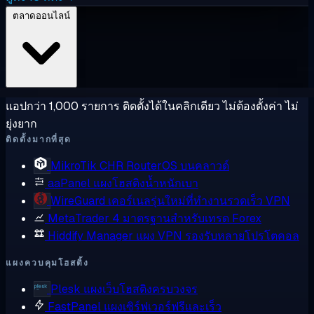
ตลาดออนไลน์
แอปกว่า 1,000 รายการ ติดตั้งได้ในคลิกเดียว ไม่ต้องตั้งค่า ไม่
ยุ่งยาก
ติดตั้งมากที่สุด
MikroTik CHR
RouterOS บนคลาวด์
aaPanel
แผงโฮสติงน้ำหนักเบา
WireGuard
เคอร์เนลรุ่นใหม่ที่ทำงานรวดเร็ว VPN
MetaTrader 4
มาตรฐานสำหรับเทรด Forex
Hiddify Manager
แผง VPN รองรับหลายโปรโตคอล
แผงควบคุมโฮสติ้ง
Plesk
แผงเว็บโฮสติงครบวงจร
FastPanel
แผงเซิร์ฟเวอร์ฟรีและเร็ว