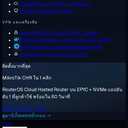
CloudPanel
แผง PHP และ Node.js
cPanel
แผงโฮสติงคลาสสิก
VPN และเครื่องมือ
OpenVPN AS
เซิร์ฟเวอร์ VPN โฮสต์เอง
Docker
Container runtime พร้อมใช้งานทันที
MTProto Proxy
Telegram ดั้งเดิมพร็อกซี่
BlueStacks
แอป Android บน VPS
ติดตั้งมากที่สุด
MikroTik CHR ใน 1 คลิก
RouterOS Cloud Hosted Router บน EPYC + NVMe แอปอัน
ดับ 1 ที่ลูกค้าใช้ พร้อมใน 60 วินาที
ติดตั้ง MikroTik CHR →
ดูมาร์เก็ตเพลซทั้งหมด →
ราคา