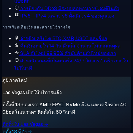
แปซิฟิก
การป้องกัน DDoS
มีระบบลดทอนการโจมตีในตัว
IPv6 + IPv4 เฉพาะ
v6 ดั้งเดิม, v4 ของคุณเอง
การเรียกเก็บเงินและความไว้วางใจ
จ่ายด้วยคริปโต
BTC, XMR, USDT และอื่นๆ
คืนเงินภายใน 14 วัน
คืนเต็มจำนวน ไม่ถามเหตุผล
SLA อัปไทม์ 99.95%
คำมั่นด้านอัปไทม์ของเรา
ฝ่ายสนับสนุนที่เป็นคนจริง 24/7
วิศวกรตัวจริง ภายใน
ไม่กี่นาที
ภูมิภาคใหม่
Las Vegas เปิดให้บริการแล้ว
ที่ตั้งที่ 13 ของเรา: AMD EPYC, NVMe ล้วน และเครือข่าย 40
Gbps ในเนวาดา ติดตั้งใน 60 วินาที
ติดตั้งใน Las Vegas →
ดูทั้ง 13 ที่ตั้ง →