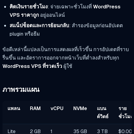
คิดเงินรายชั่วโมง
: จ่ายเฉพาะชั่วโมงที่
WordPress
VPS ราคาถูก
อยู่ออนไลน์
สแน็ปช็อตและการย้อนกลับ
: สำรองข้อมูลก่อนอัปเดต
plugin หรือธีม
ข้อดีเหล่านี้แปลงเป็นการแสดงผลที่เร็วขึ้น การอัปเดตที่ราบ
รื่นขึ้น และอัตราการออกจากหน้าเว็บที่ต่ำลงสำหรับทุก
WordPress VPS ที่รวดเร็ว
ผู้ใช้
ภาพรวมแผน
แพลน
RAM
vCPU
NVMe
แบน
ราย
ด์วิดธ์
ชั่วโมง
Lite
2 GB
1
35 GB
3 TB
$0.00