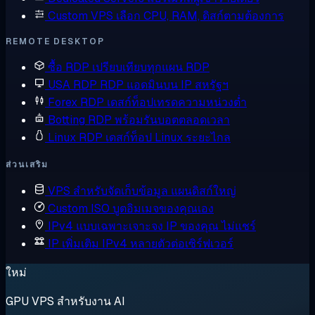
Custom VPS
เลือก CPU, RAM, ดิสก์ตามต้องการ
REMOTE DESKTOP
ซื้อ RDP
เปรียบเทียบทุกแผน RDP
USA RDP
RDP แอดมินบน IP สหรัฐฯ
Forex RDP
เดสก์ท็อปเทรดความหน่วงต่ำ
Botting RDP
พร้อมรันบอตตลอดเวลา
Linux RDP
เดสก์ท็อป Linux ระยะไกล
ส่วนเสริม
VPS สำหรับจัดเก็บข้อมูล
แผนดิสก์ใหญ่
Custom ISO
บูตอิมเมจของคุณเอง
IPv4 แบบเฉพาะเจาะจง
IP ของคุณ ไม่แชร์
IP เพิ่มเติม
IPv4 หลายตัวต่อเซิร์ฟเวอร์
ใหม่
GPU VPS สำหรับงาน AI