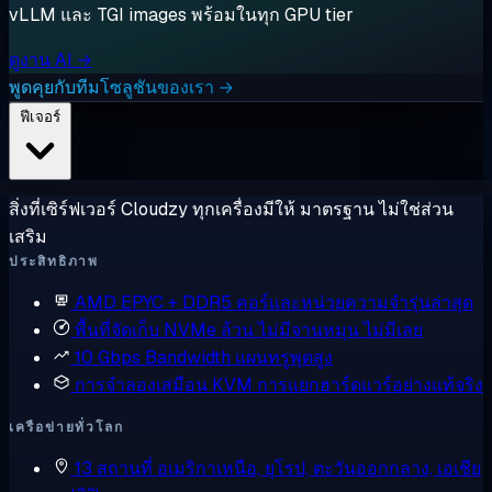
vLLM และ TGI images พร้อมในทุก GPU tier
ดูงาน AI →
พูดคุยกับทีมโซลูชันของเรา →
ฟีเจอร์
สิ่งที่เซิร์ฟเวอร์ Cloudzy ทุกเครื่องมีให้ มาตรฐาน ไม่ใช่ส่วน
เสริม
ประสิทธิภาพ
AMD EPYC + DDR5
คอร์และหน่วยความจำรุ่นล่าสุด
พื้นที่จัดเก็บ NVMe ล้วน
ไม่มีจานหมุน ไม่มีเลย
10 Gbps Bandwidth
แผนทรูพุตสูง
การจำลองเสมือน KVM
การแยกฮาร์ดแวร์อย่างแท้จริง
เครือข่ายทั่วโลก
13 สถานที่
อเมริกาเหนือ, ยุโรป, ตะวันออกกลาง, เอเชีย