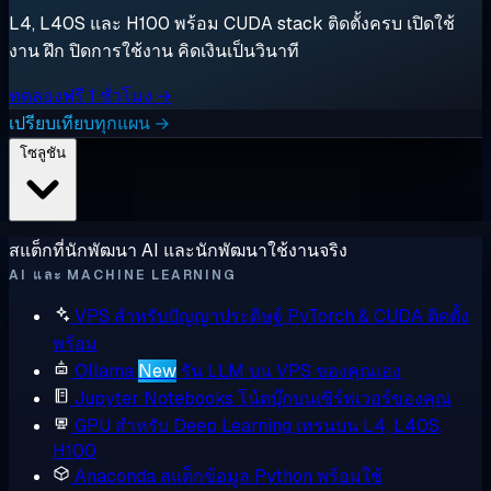
L4, L40S และ H100 พร้อม CUDA stack ติดตั้งครบ เปิดใช้
งาน ฝึก ปิดการใช้งาน คิดเงินเป็นวินาที
ทดลองฟรี 1 ชั่วโมง →
เปรียบเทียบทุกแผน →
โซลูชัน
สแต็กที่นักพัฒนา AI และนักพัฒนาใช้งานจริง
AI และ MACHINE LEARNING
VPS สำหรับปัญญาประดิษฐ์
PyTorch & CUDA ติดตั้ง
พร้อม
Ollama
New
รัน LLM บน VPS ของคุณเอง
Jupyter Notebooks
โน้ตบุ๊กบนเซิร์ฟเวอร์ของคุณ
GPU สำหรับ Deep Learning
เทรนบน L4, L40S,
H100
Anaconda
สแต็กข้อมูล Python พร้อมใช้