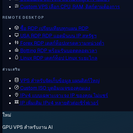
Custom VPS
เลือก CPU, RAM, ดิสก์ตามต้องการ
REMOTE DESKTOP
ซื้อ RDP
เปรียบเทียบทุกแผน RDP
USA RDP
RDP แอดมินบน IP สหรัฐฯ
Forex RDP
เดสก์ท็อปเทรดความหน่วงต่ำ
Botting RDP
พร้อมรันบอตตลอดเวลา
Linux RDP
เดสก์ท็อป Linux ระยะไกล
ส่วนเสริม
VPS สำหรับจัดเก็บข้อมูล
แผนดิสก์ใหญ่
Custom ISO
บูตอิมเมจของคุณเอง
IPv4 แบบเฉพาะเจาะจง
IP ของคุณ ไม่แชร์
IP เพิ่มเติม
IPv4 หลายตัวต่อเซิร์ฟเวอร์
ใหม่
GPU VPS สำหรับงาน AI