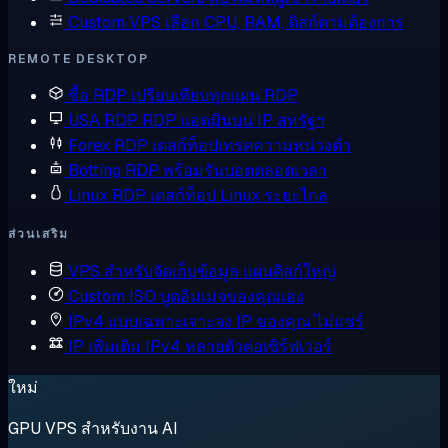
Custom VPS
เลือก CPU, RAM, ดิสก์ตามต้องการ
REMOTE DESKTOP
ซื้อ RDP
เปรียบเทียบทุกแผน RDP
USA RDP
RDP แอดมินบน IP สหรัฐฯ
Forex RDP
เดสก์ท็อปเทรดความหน่วงต่ำ
Botting RDP
พร้อมรันบอตตลอดเวลา
Linux RDP
เดสก์ท็อป Linux ระยะไกล
ส่วนเสริม
VPS สำหรับจัดเก็บข้อมูล
แผนดิสก์ใหญ่
Custom ISO
บูตอิมเมจของคุณเอง
IPv4 แบบเฉพาะเจาะจง
IP ของคุณ ไม่แชร์
IP เพิ่มเติม
IPv4 หลายตัวต่อเซิร์ฟเวอร์
ใหม่
GPU VPS สำหรับงาน AI