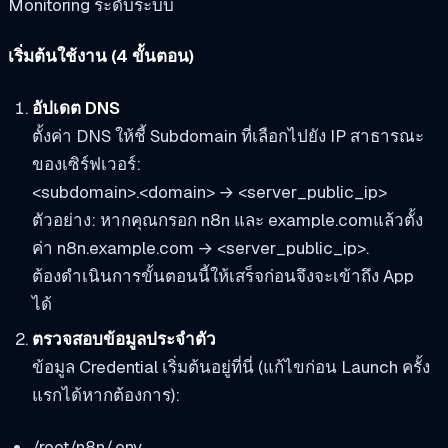
Monitoring ระดับระบบ
เริ่มต้นใช้งาน (4 ขั้นตอน)
อัปเดต DNS
ตั้งค่า DNS ให้ชี้ Subdomain ที่เลือกไปยัง IP สาธารณะ
ของเซิร์ฟเวอร์:
<subdomain>.<domain> → <server_public_ip>
ตัวอย่าง: หากคุณกรอก
n8n
และ
example.com
แล้วตั้ง
ค่า
n8n.example.com → <server_public_ip>
.
ต้องดำเนินการขั้นตอนนี้ให้เสร็จก่อนจึงจะเข้าถึง App
ได้
ตรวจสอบข้อมูลประจำตัว
ข้อมูล Credential เริ่มต้นอยู่ที่นี่ (แก้ไขก่อน Launch ครั้ง
แรกได้หากต้องการ):
/root/n8n/.env