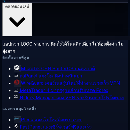
ตลาดออนไลน์
แอปกว่า 1,000 รายการ ติดตั้งได้ในคลิกเดียว ไม่ต้องตั้งค่า ไม่
ยุ่งยาก
ติดตั้งมากที่สุด
MikroTik CHR
RouterOS บนคลาวด์
aaPanel
แผงโฮสติงน้ำหนักเบา
WireGuard
เคอร์เนลรุ่นใหม่ที่ทำงานรวดเร็ว VPN
MetaTrader 4
มาตรฐานสำหรับเทรด Forex
Hiddify Manager
แผง VPN รองรับหลายโปรโตคอล
แผงควบคุมโฮสติ้ง
Plesk
แผงเว็บโฮสติงครบวงจร
FastPanel
แผงเซิร์ฟเวอร์ฟรีและเร็ว