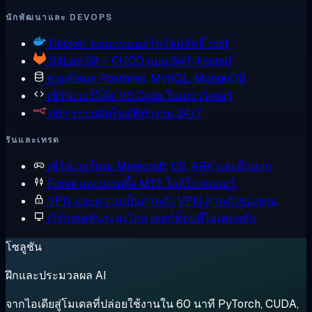
นักพัฒนาและ DEVOPS
Docker
คอนเทนเนอร์พร้อมสิทธิ์ root
GitLab
Git + CI/CD แบบ Self-hosted
ฐานข้อมูล
Postgres, MySQL, MongoDB
เซิร์ฟเวอร์โค้ด
VS Code ในเบราว์เซอร์
n8n
ระบบอัตโนมัติทำงาน 24/7
รันและเทรด
เซิร์ฟเวอร์เกม
Minecraft, CS, ARK และอีกมาก
Forex และเทรดดิ้ง
MT5 ใกล้โบรกเกอร์
VPN และความเป็นส่วนตัว
VPN ส่วนตัวของคุณ
เวิร์กสเตชันระยะไกล
เดสก์ท็อปที่ไม่เคยหลับ
โซลูชัน
ฝึกและประมวลผล AI
จากไอเดียสู่โมเดลที่ปล่อยใช้งานใน 60 นาที PyTorch, CUDA,