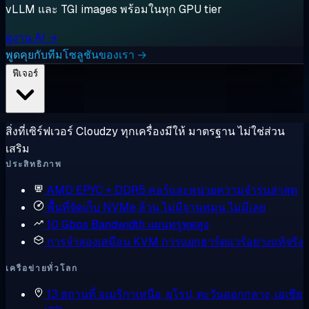
vLLM และ TGI images พร้อมในทุก GPU tier
ดูงาน AI →
พูดคุยกับทีมโซลูชันของเรา →
ฟีเจอร์
สิ่งที่เซิร์ฟเวอร์ Cloudzy ทุกเครื่องมีให้ มาตรฐาน ไม่ใช่ส่วน
เสริม
ประสิทธิภาพ
AMD EPYC + DDR5
คอร์และหน่วยความจำรุ่นล่าสุด
พื้นที่จัดเก็บ NVMe ล้วน
ไม่มีจานหมุน ไม่มีเลย
10 Gbps Bandwidth
แผนทรูพุตสูง
การจำลองเสมือน KVM
การแยกฮาร์ดแวร์อย่างแท้จริง
เครือข่ายทั่วโลก
13 สถานที่
อเมริกาเหนือ, ยุโรป, ตะวันออกกลาง, เอเชีย