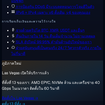
แปซิฟิก
การป้องกัน DDoS
มีระบบลดทอนการโจมตีในตัว
IPv6 + IPv4 เฉพาะ
v6 ดั้งเดิม, v4 ของคุณเอง
การเรียกเก็บเงินและความไว้วางใจ
จ่ายด้วยคริปโต
BTC, XMR, USDT และอื่นๆ
คืนเงินภายใน 14 วัน
คืนเต็มจำนวน ไม่ถามเหตุผล
SLA อัปไทม์ 99.95%
คำมั่นด้านอัปไทม์ของเรา
ฝ่ายสนับสนุนที่เป็นคนจริง 24/7
วิศวกรตัวจริง ภายใน
ไม่กี่นาที
ภูมิภาคใหม่
Las Vegas เปิดให้บริการแล้ว
ที่ตั้งที่ 13 ของเรา: AMD EPYC, NVMe ล้วน และเครือข่าย 40
Gbps ในเนวาดา ติดตั้งใน 60 วินาที
ติดตั้งใน Las Vegas →
ดูทั้ง 13 ที่ตั้ง →