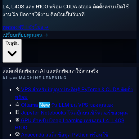
L4, L40S และ H100 พร้อม CUDA stack ติดตั้งครบ เปิดใช้
งาน ฝึก ปิดการใช้งาน คิดเงินเป็นวินาที
ทดลองฟรี 1 ชั่วโมง →
เปรียบเทียบทุกแผน →
โซลูชัน
สแต็กที่นักพัฒนา AI และนักพัฒนาใช้งานจริง
AI และ MACHINE LEARNING
VPS สำหรับปัญญาประดิษฐ์
PyTorch & CUDA ติดตั้ง
พร้อม
Ollama
New
รัน LLM บน VPS ของคุณเอง
Jupyter Notebooks
โน้ตบุ๊กบนเซิร์ฟเวอร์ของคุณ
GPU สำหรับ Deep Learning
เทรนบน L4, L40S,
H100
Anaconda
สแต็กข้อมูล Python พร้อมใช้