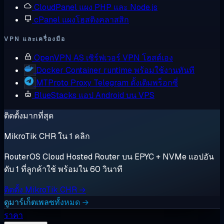
CloudPanel
แผง PHP และ Node.js
cPanel
แผงโฮสติงคลาสสิก
VPN และเครื่องมือ
OpenVPN AS
เซิร์ฟเวอร์ VPN โฮสต์เอง
Docker
Container runtime พร้อมใช้งานทันที
MTProto Proxy
Telegram ดั้งเดิมพร็อกซี่
BlueStacks
แอป Android บน VPS
ติดตั้งมากที่สุด
MikroTik CHR ใน 1 คลิก
RouterOS Cloud Hosted Router บน EPYC + NVMe แอปอัน
ดับ 1 ที่ลูกค้าใช้ พร้อมใน 60 วินาที
ติดตั้ง MikroTik CHR →
ดูมาร์เก็ตเพลซทั้งหมด →
ราคา