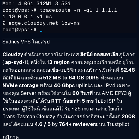
Mem: 4.0Gi 312Mi 3.5Gi
root@vps:~#
traceroute -n -q1 1.1.1.1
1 10.0.0.1 <1 ms
2 edge.cloudzy.net low-ms
root@vps:~#
_
Sydney VPS โดยสรุป
Cloudzy
ดำเนินการภายในประเทศ
สิดนีย์ ออสเตรเลีย
ภูมิภาค
(
ap-syd-1
), หนึ่งใน
13 region
ครอบคลุมอเมริกาเหนือ ยุโรป
ตะวันออกกลาง และเอเชีย-แปซิฟิก แผนบริการเริ่มต้นที่
$2.48
ต่อเดือน
และตั้งแต่
512 MB to 64 GB DDR5
, ทั้งหมดบน
NVMe storage
พร้อม
40 Gbps
uplinks และ IPv4 เฉพาะ
ของคุณ Server พร้อมใช้งานใน
60 วินาที
บน AMD EPYC ผู้
ใช้ในออสเตรเลียได้รับ
RTT น้อยกว่า 5 ms
ไปยัง ISP ใน
ประเทศ; ผู้ใช้ในนิวซีแลนด์ได้รับ ~25 ms ผ่านสายใยแก้ว
Trans-Tasman Cloudzy ดำเนินการอย่างอิสระมาตั้งแต่
2008
และได้คะแนน
4.6 / 5
by
764+ reviewers
บน Trustpilot
ภูมิภาค