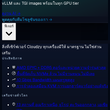
vLLM และ TGI images พร้อมในทุก GPU tier
ดูงาน AI →
พูดคุยกับทีมโซลูชันของเรา →
ฟีเจอร์
สิ่งที่เซิร์ฟเวอร์ Cloudzy ทุกเครื่องมีให้ มาตรฐาน ไม่ใช่ส่วน
เสริม
ประสิทธิภาพ
AMD EPYC + DDR5
คอร์และหน่วยความจำรุ่นล่าสุด
พื้นที่จัดเก็บ NVMe ล้วน
ไม่มีจานหมุน ไม่มีเลย
10 Gbps Bandwidth
แผนทรูพุตสูง
การจำลองเสมือน KVM
การแยกฮาร์ดแวร์อย่างแท้จริง
เครือข่ายทั่วโลก
13 สถานที่
อเมริกาเหนือ, ยุโรป, ตะวันออกกลาง, เอเชีย