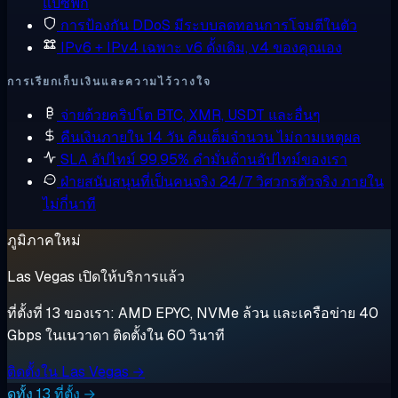
แปซิฟิก
การป้องกัน DDoS
มีระบบลดทอนการโจมตีในตัว
IPv6 + IPv4 เฉพาะ
v6 ดั้งเดิม, v4 ของคุณเอง
การเรียกเก็บเงินและความไว้วางใจ
จ่ายด้วยคริปโต
BTC, XMR, USDT และอื่นๆ
คืนเงินภายใน 14 วัน
คืนเต็มจำนวน ไม่ถามเหตุผล
SLA อัปไทม์ 99.95%
คำมั่นด้านอัปไทม์ของเรา
ฝ่ายสนับสนุนที่เป็นคนจริง 24/7
วิศวกรตัวจริง ภายใน
ไม่กี่นาที
ภูมิภาคใหม่
Las Vegas เปิดให้บริการแล้ว
ที่ตั้งที่ 13 ของเรา: AMD EPYC, NVMe ล้วน และเครือข่าย 40
Gbps ในเนวาดา ติดตั้งใน 60 วินาที
ติดตั้งใน Las Vegas →
ดูทั้ง 13 ที่ตั้ง →