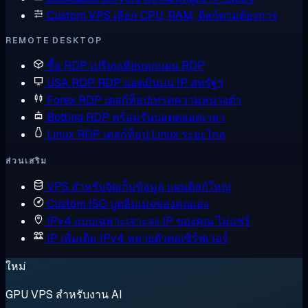
Custom VPS
เลือก CPU, RAM, ดิสก์ตามต้องการ
REMOTE DESKTOP
ซื้อ RDP
เปรียบเทียบทุกแผน RDP
USA RDP
RDP แอดมินบน IP สหรัฐฯ
Forex RDP
เดสก์ท็อปเทรดความหน่วงต่ำ
Botting RDP
พร้อมรันบอตตลอดเวลา
Linux RDP
เดสก์ท็อป Linux ระยะไกล
ส่วนเสริม
VPS สำหรับจัดเก็บข้อมูล
แผนดิสก์ใหญ่
Custom ISO
บูตอิมเมจของคุณเอง
IPv4 แบบเฉพาะเจาะจง
IP ของคุณ ไม่แชร์
IP เพิ่มเติม
IPv4 หลายตัวต่อเซิร์ฟเวอร์
ใหม่
GPU VPS สำหรับงาน AI