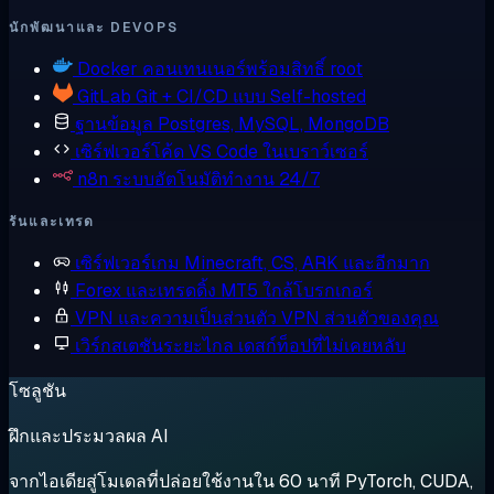
นักพัฒนาและ DEVOPS
Docker
คอนเทนเนอร์พร้อมสิทธิ์ root
GitLab
Git + CI/CD แบบ Self-hosted
ฐานข้อมูล
Postgres, MySQL, MongoDB
เซิร์ฟเวอร์โค้ด
VS Code ในเบราว์เซอร์
n8n
ระบบอัตโนมัติทำงาน 24/7
รันและเทรด
เซิร์ฟเวอร์เกม
Minecraft, CS, ARK และอีกมาก
Forex และเทรดดิ้ง
MT5 ใกล้โบรกเกอร์
VPN และความเป็นส่วนตัว
VPN ส่วนตัวของคุณ
เวิร์กสเตชันระยะไกล
เดสก์ท็อปที่ไม่เคยหลับ
โซลูชัน
ฝึกและประมวลผล AI
จากไอเดียสู่โมเดลที่ปล่อยใช้งานใน 60 นาที PyTorch, CUDA,