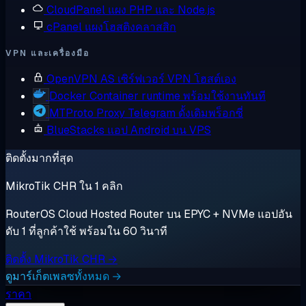
CloudPanel
แผง PHP และ Node.js
cPanel
แผงโฮสติงคลาสสิก
VPN และเครื่องมือ
OpenVPN AS
เซิร์ฟเวอร์ VPN โฮสต์เอง
Docker
Container runtime พร้อมใช้งานทันที
MTProto Proxy
Telegram ดั้งเดิมพร็อกซี่
BlueStacks
แอป Android บน VPS
ติดตั้งมากที่สุด
MikroTik CHR ใน 1 คลิก
RouterOS Cloud Hosted Router บน EPYC + NVMe แอปอัน
ดับ 1 ที่ลูกค้าใช้ พร้อมใน 60 วินาที
ติดตั้ง MikroTik CHR →
ดูมาร์เก็ตเพลซทั้งหมด →
ราคา