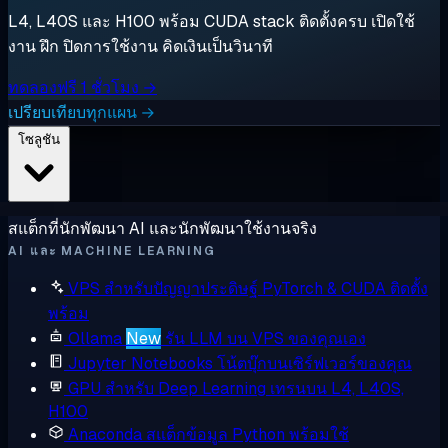
L4, L40S และ H100 พร้อม CUDA stack ติดตั้งครบ เปิดใช้
งาน ฝึก ปิดการใช้งาน คิดเงินเป็นวินาที
ทดลองฟรี 1 ชั่วโมง →
เปรียบเทียบทุกแผน →
โซลูชัน
สแต็กที่นักพัฒนา AI และนักพัฒนาใช้งานจริง
AI และ MACHINE LEARNING
VPS สำหรับปัญญาประดิษฐ์
PyTorch & CUDA ติดตั้ง
พร้อม
Ollama
New
รัน LLM บน VPS ของคุณเอง
Jupyter Notebooks
โน้ตบุ๊กบนเซิร์ฟเวอร์ของคุณ
GPU สำหรับ Deep Learning
เทรนบน L4, L40S,
H100
Anaconda
สแต็กข้อมูล Python พร้อมใช้