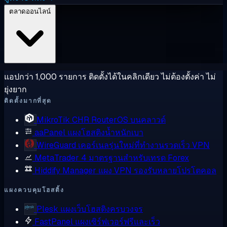
ตลาดออนไลน์
แอปกว่า 1,000 รายการ ติดตั้งได้ในคลิกเดียว ไม่ต้องตั้งค่า ไม่
ยุ่งยาก
ติดตั้งมากที่สุด
MikroTik CHR
RouterOS บนคลาวด์
aaPanel
แผงโฮสติงน้ำหนักเบา
WireGuard
เคอร์เนลรุ่นใหม่ที่ทำงานรวดเร็ว VPN
MetaTrader 4
มาตรฐานสำหรับเทรด Forex
Hiddify Manager
แผง VPN รองรับหลายโปรโตคอล
แผงควบคุมโฮสติ้ง
Plesk
แผงเว็บโฮสติงครบวงจร
FastPanel
แผงเซิร์ฟเวอร์ฟรีและเร็ว