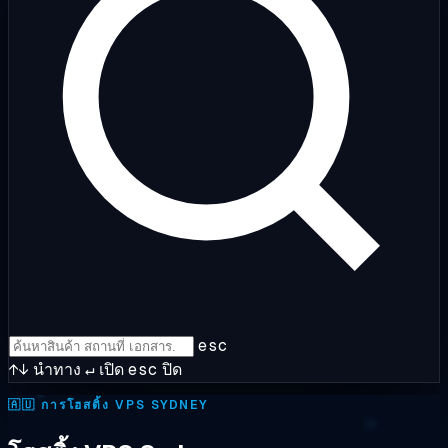
esc
↑↓
นำทาง
↵
เปิด
esc
ปิด
🇦🇺
การโฮสติ้ง VPS SYDNEY