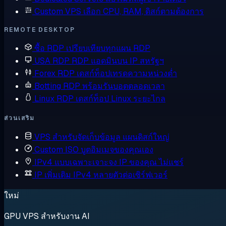
Custom VPS
เลือก CPU, RAM, ดิสก์ตามต้องการ
REMOTE DESKTOP
ซื้อ RDP
เปรียบเทียบทุกแผน RDP
USA RDP
RDP แอดมินบน IP สหรัฐฯ
Forex RDP
เดสก์ท็อปเทรดความหน่วงต่ำ
Botting RDP
พร้อมรันบอตตลอดเวลา
Linux RDP
เดสก์ท็อป Linux ระยะไกล
ส่วนเสริม
VPS สำหรับจัดเก็บข้อมูล
แผนดิสก์ใหญ่
Custom ISO
บูตอิมเมจของคุณเอง
IPv4 แบบเฉพาะเจาะจง
IP ของคุณ ไม่แชร์
IP เพิ่มเติม
IPv4 หลายตัวต่อเซิร์ฟเวอร์
ใหม่
GPU VPS สำหรับงาน AI