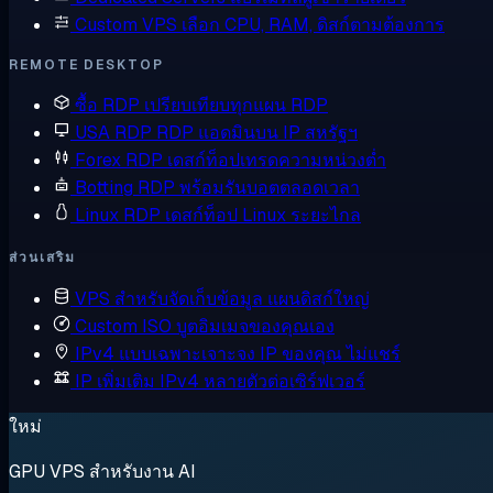
Custom VPS
เลือก CPU, RAM, ดิสก์ตามต้องการ
REMOTE DESKTOP
ซื้อ RDP
เปรียบเทียบทุกแผน RDP
USA RDP
RDP แอดมินบน IP สหรัฐฯ
Forex RDP
เดสก์ท็อปเทรดความหน่วงต่ำ
Botting RDP
พร้อมรันบอตตลอดเวลา
Linux RDP
เดสก์ท็อป Linux ระยะไกล
ส่วนเสริม
VPS สำหรับจัดเก็บข้อมูล
แผนดิสก์ใหญ่
Custom ISO
บูตอิมเมจของคุณเอง
IPv4 แบบเฉพาะเจาะจง
IP ของคุณ ไม่แชร์
IP เพิ่มเติม
IPv4 หลายตัวต่อเซิร์ฟเวอร์
ใหม่
GPU VPS สำหรับงาน AI