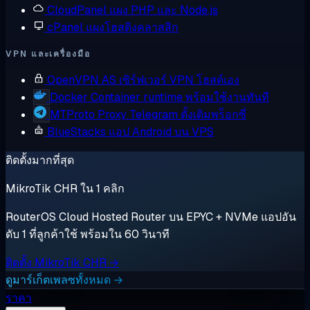
CloudPanel
แผง PHP และ Node.js
cPanel
แผงโฮสติงคลาสสิก
VPN และเครื่องมือ
OpenVPN AS
เซิร์ฟเวอร์ VPN โฮสต์เอง
Docker
Container runtime พร้อมใช้งานทันที
MTProto Proxy
Telegram ดั้งเดิมพร็อกซี่
BlueStacks
แอป Android บน VPS
ติดตั้งมากที่สุด
MikroTik CHR ใน 1 คลิก
RouterOS Cloud Hosted Router บน EPYC + NVMe แอปอัน
ดับ 1 ที่ลูกค้าใช้ พร้อมใน 60 วินาที
ติดตั้ง MikroTik CHR →
ดูมาร์เก็ตเพลซทั้งหมด →
ราคา