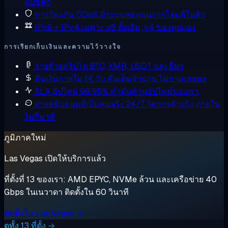
แปซิฟิก
การป้องกัน DDoS
มีระบบลดทอนการโจมตีในตัว
IPv6 + IPv4 เฉพาะ
v6 ดั้งเดิม, v4 ของคุณเอง
การเรียกเก็บเงินและความไว้วางใจ
จ่ายด้วยคริปโต
BTC, XMR, USDT และอื่นๆ
คืนเงินภายใน 14 วัน
คืนเต็มจำนวน ไม่ถามเหตุผล
SLA อัปไทม์ 99.95%
คำมั่นด้านอัปไทม์ของเรา
ฝ่ายสนับสนุนที่เป็นคนจริง 24/7
วิศวกรตัวจริง ภายใน
ไม่กี่นาที
ภูมิภาคใหม่
Las Vegas เปิดให้บริการแล้ว
ที่ตั้งที่ 13 ของเรา: AMD EPYC, NVMe ล้วน และเครือข่าย 40
Gbps ในเนวาดา ติดตั้งใน 60 วินาที
ติดตั้งใน Las Vegas →
ดูทั้ง 13 ที่ตั้ง →