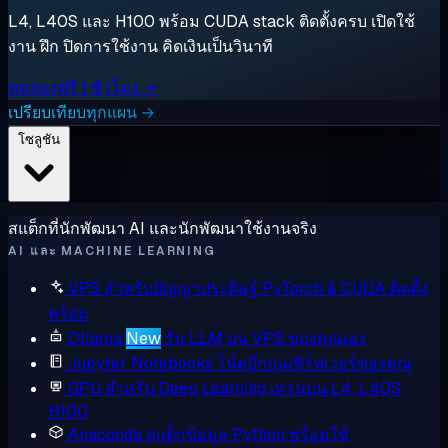
L4, L40S และ H100 พร้อม CUDA stack ติดตั้งครบ เปิดใช้
งาน ฝึก ปิดการใช้งาน คิดเงินเป็นวินาที
ทดลองฟรี 1 ชั่วโมง →
เปรียบเทียบทุกแผน →
โซลูชัน
สแต็กที่นักพัฒนา AI และนักพัฒนาใช้งานจริง
AI และ MACHINE LEARNING
VPS สำหรับปัญญาประดิษฐ์
PyTorch & CUDA ติดตั้ง
พร้อม
Ollama
New
รัน LLM บน VPS ของคุณเอง
Jupyter Notebooks
โน้ตบุ๊กบนเซิร์ฟเวอร์ของคุณ
GPU สำหรับ Deep Learning
เทรนบน L4, L40S,
H100
Anaconda
สแต็กข้อมูล Python พร้อมใช้