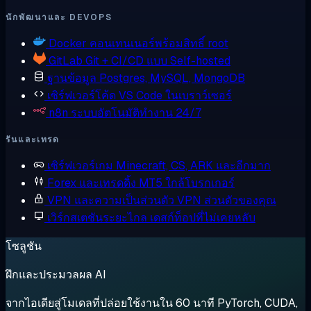
นักพัฒนาและ DEVOPS
Docker
คอนเทนเนอร์พร้อมสิทธิ์ root
GitLab
Git + CI/CD แบบ Self-hosted
ฐานข้อมูล
Postgres, MySQL, MongoDB
เซิร์ฟเวอร์โค้ด
VS Code ในเบราว์เซอร์
n8n
ระบบอัตโนมัติทำงาน 24/7
รันและเทรด
เซิร์ฟเวอร์เกม
Minecraft, CS, ARK และอีกมาก
Forex และเทรดดิ้ง
MT5 ใกล้โบรกเกอร์
VPN และความเป็นส่วนตัว
VPN ส่วนตัวของคุณ
เวิร์กสเตชันระยะไกล
เดสก์ท็อปที่ไม่เคยหลับ
โซลูชัน
ฝึกและประมวลผล AI
จากไอเดียสู่โมเดลที่ปล่อยใช้งานใน 60 นาที PyTorch, CUDA,