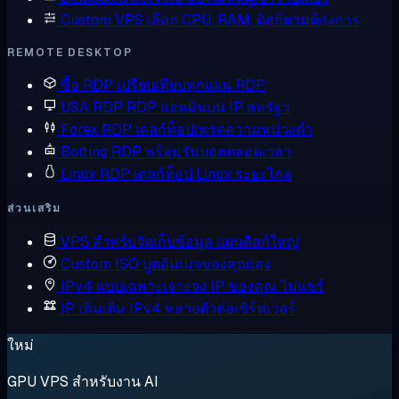
Custom VPS
เลือก CPU, RAM, ดิสก์ตามต้องการ
REMOTE DESKTOP
ซื้อ RDP
เปรียบเทียบทุกแผน RDP
USA RDP
RDP แอดมินบน IP สหรัฐฯ
Forex RDP
เดสก์ท็อปเทรดความหน่วงต่ำ
Botting RDP
พร้อมรันบอตตลอดเวลา
Linux RDP
เดสก์ท็อป Linux ระยะไกล
ส่วนเสริม
VPS สำหรับจัดเก็บข้อมูล
แผนดิสก์ใหญ่
Custom ISO
บูตอิมเมจของคุณเอง
IPv4 แบบเฉพาะเจาะจง
IP ของคุณ ไม่แชร์
IP เพิ่มเติม
IPv4 หลายตัวต่อเซิร์ฟเวอร์
ใหม่
GPU VPS สำหรับงาน AI