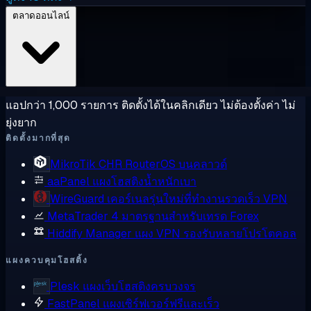
ตลาดออนไลน์
แอปกว่า 1,000 รายการ ติดตั้งได้ในคลิกเดียว ไม่ต้องตั้งค่า ไม่
ยุ่งยาก
ติดตั้งมากที่สุด
MikroTik CHR
RouterOS บนคลาวด์
aaPanel
แผงโฮสติงน้ำหนักเบา
WireGuard
เคอร์เนลรุ่นใหม่ที่ทำงานรวดเร็ว VPN
MetaTrader 4
มาตรฐานสำหรับเทรด Forex
Hiddify Manager
แผง VPN รองรับหลายโปรโตคอล
แผงควบคุมโฮสติ้ง
Plesk
แผงเว็บโฮสติงครบวงจร
FastPanel
แผงเซิร์ฟเวอร์ฟรีและเร็ว