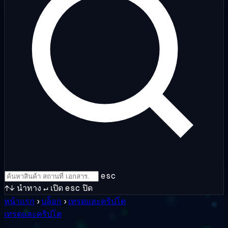
esc
↑↓
นำทาง
↵
เปิด
esc
ปิด
หน้าแรก
›
บล็อก
›
เทรดและคริปโต
เทรดและคริปโต