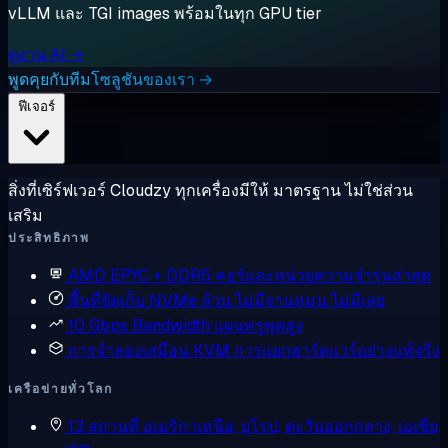
vLLM และ TGI images พร้อมในทุก GPU tier
ดูงาน AI →
พูดคุยกับทีมโซลูชันของเรา →
ฟีเจอร์
สิ่งที่เซิร์ฟเวอร์ Cloudzy ทุกเครื่องมีให้ มาตรฐาน ไม่ใช่ส่วน
เสริม
ประสิทธิภาพ
AMD EPYC + DDR5
คอร์และหน่วยความจำรุ่นล่าสุด
พื้นที่จัดเก็บ NVMe ล้วน
ไม่มีจานหมุน ไม่มีเลย
10 Gbps Bandwidth
แผนทรูพุตสูง
การจำลองเสมือน KVM
การแยกฮาร์ดแวร์อย่างแท้จริง
เครือข่ายทั่วโลก
13 สถานที่
อเมริกาเหนือ, ยุโรป, ตะวันออกกลาง, เอเชีย