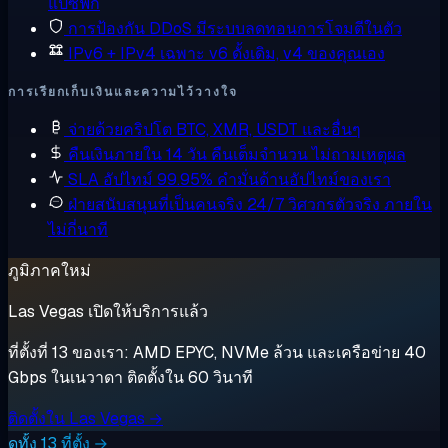
แปซิฟิก
การป้องกัน DDoS
มีระบบลดทอนการโจมตีในตัว
IPv6 + IPv4 เฉพาะ
v6 ดั้งเดิม, v4 ของคุณเอง
การเรียกเก็บเงินและความไว้วางใจ
จ่ายด้วยคริปโต
BTC, XMR, USDT และอื่นๆ
คืนเงินภายใน 14 วัน
คืนเต็มจำนวน ไม่ถามเหตุผล
SLA อัปไทม์ 99.95%
คำมั่นด้านอัปไทม์ของเรา
ฝ่ายสนับสนุนที่เป็นคนจริง 24/7
วิศวกรตัวจริง ภายใน
ไม่กี่นาที
ภูมิภาคใหม่
Las Vegas เปิดให้บริการแล้ว
ที่ตั้งที่ 13 ของเรา: AMD EPYC, NVMe ล้วน และเครือข่าย 40
Gbps ในเนวาดา ติดตั้งใน 60 วินาที
ติดตั้งใน Las Vegas →
ดูทั้ง 13 ที่ตั้ง →