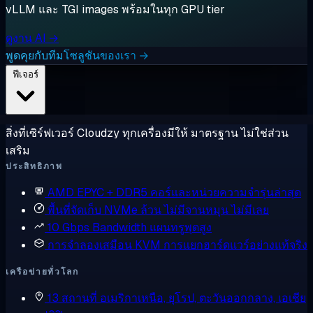
vLLM และ TGI images พร้อมในทุก GPU tier
ดูงาน AI →
พูดคุยกับทีมโซลูชันของเรา →
ฟีเจอร์
สิ่งที่เซิร์ฟเวอร์ Cloudzy ทุกเครื่องมีให้ มาตรฐาน ไม่ใช่ส่วน
เสริม
ประสิทธิภาพ
AMD EPYC + DDR5
คอร์และหน่วยความจำรุ่นล่าสุด
พื้นที่จัดเก็บ NVMe ล้วน
ไม่มีจานหมุน ไม่มีเลย
10 Gbps Bandwidth
แผนทรูพุตสูง
การจำลองเสมือน KVM
การแยกฮาร์ดแวร์อย่างแท้จริง
เครือข่ายทั่วโลก
13 สถานที่
อเมริกาเหนือ, ยุโรป, ตะวันออกกลาง, เอเชีย