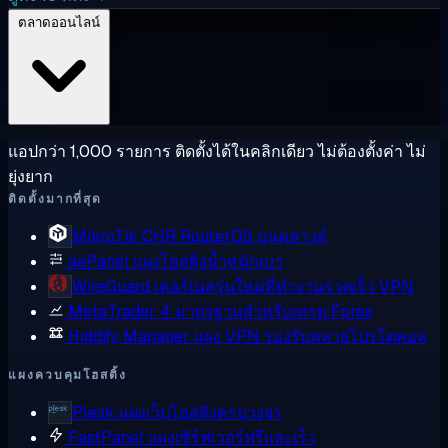
ตลาดออนไลน์
แอปกว่า 1,000 รายการ ติดตั้งได้ในคลิกเดียว ไม่ต้องตั้งค่า ไม่
ยุ่งยาก
ติดตั้งมากที่สุด
MikroTik CHR
RouterOS บนคลาวด์
aaPanel
แผงโฮสติงน้ำหนักเบา
WireGuard
เคอร์เนลรุ่นใหม่ที่ทำงานรวดเร็ว VPN
MetaTrader 4
มาตรฐานสำหรับเทรด Forex
Hiddify Manager
แผง VPN รองรับหลายโปรโตคอล
แผงควบคุมโฮสติ้ง
Plesk
แผงเว็บโฮสติงครบวงจร
FastPanel
แผงเซิร์ฟเวอร์ฟรีและเร็ว