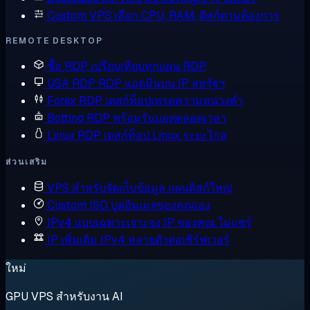
Custom VPS
เลือก CPU, RAM, ดิสก์ตามต้องการ
REMOTE DESKTOP
ซื้อ RDP
เปรียบเทียบทุกแผน RDP
USA RDP
RDP แอดมินบน IP สหรัฐฯ
Forex RDP
เดสก์ท็อปเทรดความหน่วงต่ำ
Botting RDP
พร้อมรันบอตตลอดเวลา
Linux RDP
เดสก์ท็อป Linux ระยะไกล
ส่วนเสริม
VPS สำหรับจัดเก็บข้อมูล
แผนดิสก์ใหญ่
Custom ISO
บูตอิมเมจของคุณเอง
IPv4 แบบเฉพาะเจาะจง
IP ของคุณ ไม่แชร์
IP เพิ่มเติม
IPv4 หลายตัวต่อเซิร์ฟเวอร์
ใหม่
GPU VPS สำหรับงาน AI