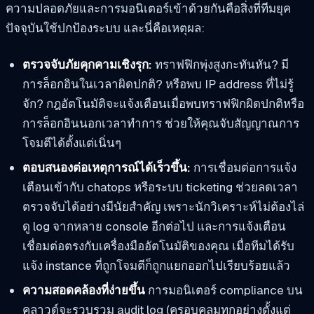
ความปลอดภัยและการมอนิเตอร์เข้าด้วยกันคือสิ่งที่ทีมยุค
ปัจจุบันใช้ปกป้องระบบ และนี่คือเหตุผล:
ตรวจจับภัยคุกคามเชิงรุก:
ทราฟฟิกพุ่งสูงกะทันหัน? มี
การล็อกอินในเวลาผิดปกติ? หรือพบ IP address ที่ไม่รู้
จัก? กฎอัตโนมัติจะแจ้งเตือนเมื่อพบทราฟฟิกผิดปกติหรือ
การล็อกอินนอกเวลาทำการ ช่วยให้คุณจับสัญญาณการ
โจมตีได้ตั้งแต่เนิ่นๆ
ตอบสนองต่อเหตุการณ์ได้เร็วขึ้น:
การเชื่อมต่อการแจ้ง
เตือนเข้ากับ chatops หรือระบบ ticketing ช่วยลดเวลา
ตรวจจับได้อย่างมีนัยสำคัญ เพราะนักวิเคราะห์ไม่ต้องไล่
ดู log จากหลาย console อีกต่อไป และการแจ้งเตือน
เชื่อมต่อตรงกับเครื่องมืออัตโนมัติของคุณ เมื่อทีมได้รับ
แจ้ง instance ที่ถูกโจมตีก็ถูกแยกออกไปเรียบร้อยแล้ว
ความสอดคล้องที่ง่ายขึ้น
การมอนิเตอร์ compliance บน
คลาวด์จะรวบรวม audit log (ครอบคลุมทุกอย่างตั้งแต่