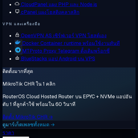
CloudPanel
แผง PHP และ Node.js
cPanel
แผงโฮสติงคลาสสิก
VPN และเครื่องมือ
OpenVPN AS
เซิร์ฟเวอร์ VPN โฮสต์เอง
Docker
Container runtime พร้อมใช้งานทันที
MTProto Proxy
Telegram ดั้งเดิมพร็อกซี่
BlueStacks
แอป Android บน VPS
ติดตั้งมากที่สุด
MikroTik CHR ใน 1 คลิก
RouterOS Cloud Hosted Router บน EPYC + NVMe แอปอัน
ดับ 1 ที่ลูกค้าใช้ พร้อมใน 60 วินาที
ติดตั้ง MikroTik CHR →
ดูมาร์เก็ตเพลซทั้งหมด →
ราคา