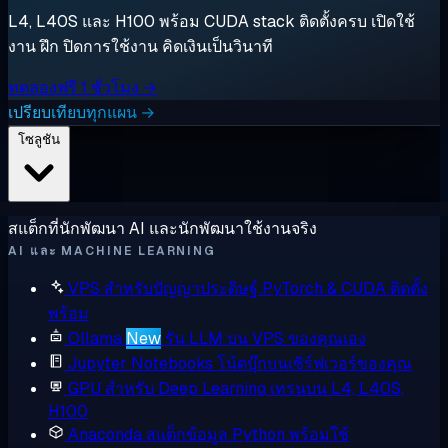
L4, L40S และ H100 พร้อม CUDA stack ติดตั้งครบ เปิดใช้
งาน ฝึก ปิดการใช้งาน คิดเงินเป็นวินาที
ทดลองฟรี 1 ชั่วโมง →
เปรียบเทียบทุกแผน →
โซลูชัน
สแต็กที่นักพัฒนา AI และนักพัฒนาใช้งานจริง
AI และ MACHINE LEARNING
VPS สำหรับปัญญาประดิษฐ์
PyTorch & CUDA ติดตั้ง
พร้อม
Ollama
New
รัน LLM บน VPS ของคุณเอง
Jupyter Notebooks
โน้ตบุ๊กบนเซิร์ฟเวอร์ของคุณ
GPU สำหรับ Deep Learning
เทรนบน L4, L40S,
H100
Anaconda
สแต็กข้อมูล Python พร้อมใช้