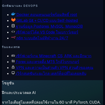
นักพัฒนาและ DEVOPS
Docker
คอนเทนเนอร์พร้อมสิทธิ์ root
GitLab
Git + CI/CD แบบ Self-hosted
ฐานข้อมูล
Postgres, MySQL, MongoDB
เซิร์ฟเวอร์โค้ด
VS Code ในเบราว์เซอร์
n8n
ระบบอัตโนมัติทำงาน 24/7
รันและเทรด
เซิร์ฟเวอร์เกม
Minecraft, CS, ARK และอีกมาก
Forex และเทรดดิ้ง
MT5 ใกล้โบรกเกอร์
VPN และความเป็นส่วนตัว
VPN ส่วนตัวของคุณ
เวิร์กสเตชันระยะไกล
เดสก์ท็อปที่ไม่เคยหลับ
โซลูชัน
ฝึกและประมวลผล AI
จากไอเดียสู่โมเดลที่ปล่อยใช้งานใน 60 นาที PyTorch, CUDA,