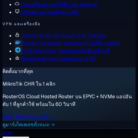
CloudPanel
แผง PHP และ Node.js
cPanel
แผงโฮสติงคลาสสิก
VPN และเครื่องมือ
OpenVPN AS
เซิร์ฟเวอร์ VPN โฮสต์เอง
Docker
Container runtime พร้อมใช้งานทันที
MTProto Proxy
Telegram ดั้งเดิมพร็อกซี่
BlueStacks
แอป Android บน VPS
ติดตั้งมากที่สุด
MikroTik CHR ใน 1 คลิก
RouterOS Cloud Hosted Router บน EPYC + NVMe แอปอัน
ดับ 1 ที่ลูกค้าใช้ พร้อมใน 60 วินาที
ติดตั้ง MikroTik CHR →
ดูมาร์เก็ตเพลซทั้งหมด →
ราคา