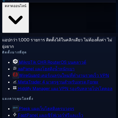
ตลาดออนไลน์
แอปกว่า 1,000 รายการ ติดตั้งได้ในคลิกเดียว ไม่ต้องตั้งค่า ไม่
ยุ่งยาก
ติดตั้งมากที่สุด
MikroTik CHR
RouterOS บนคลาวด์
aaPanel
แผงโฮสติงน้ำหนักเบา
WireGuard
เคอร์เนลรุ่นใหม่ที่ทำงานรวดเร็ว VPN
MetaTrader 4
มาตรฐานสำหรับเทรด Forex
Hiddify Manager
แผง VPN รองรับหลายโปรโตคอล
แผงควบคุมโฮสติ้ง
Plesk
แผงเว็บโฮสติงครบวงจร
FastPanel
แผงเซิร์ฟเวอร์ฟรีและเร็ว