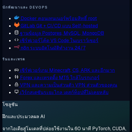
นักพัฒนาและ DEVOPS
Docker
คอนเทนเนอร์พร้อมสิทธิ์ root
GitLab
Git + CI/CD แบบ Self-hosted
ฐานข้อมูล
Postgres, MySQL, MongoDB
เซิร์ฟเวอร์โค้ด
VS Code ในเบราว์เซอร์
n8n
ระบบอัตโนมัติทำงาน 24/7
รันและเทรด
เซิร์ฟเวอร์เกม
Minecraft, CS, ARK และอีกมาก
Forex และเทรดดิ้ง
MT5 ใกล้โบรกเกอร์
VPN และความเป็นส่วนตัว
VPN ส่วนตัวของคุณ
เวิร์กสเตชันระยะไกล
เดสก์ท็อปที่ไม่เคยหลับ
โซลูชัน
ฝึกและประมวลผล AI
จากไอเดียสู่โมเดลที่ปล่อยใช้งานใน 60 นาที PyTorch, CUDA,