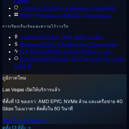
แปซิฟิก
การป้องกัน DDoS
มีระบบลดทอนการโจมตีในตัว
IPv6 + IPv4 เฉพาะ
v6 ดั้งเดิม, v4 ของคุณเอง
การเรียกเก็บเงินและความไว้วางใจ
จ่ายด้วยคริปโต
BTC, XMR, USDT และอื่นๆ
คืนเงินภายใน 14 วัน
คืนเต็มจำนวน ไม่ถามเหตุผล
SLA อัปไทม์ 99.95%
คำมั่นด้านอัปไทม์ของเรา
ฝ่ายสนับสนุนที่เป็นคนจริง 24/7
วิศวกรตัวจริง ภายใน
ไม่กี่นาที
ภูมิภาคใหม่
Las Vegas เปิดให้บริการแล้ว
ที่ตั้งที่ 13 ของเรา: AMD EPYC, NVMe ล้วน และเครือข่าย 40
Gbps ในเนวาดา ติดตั้งใน 60 วินาที
ติดตั้งใน Las Vegas →
ดูทั้ง 13 ที่ตั้ง →