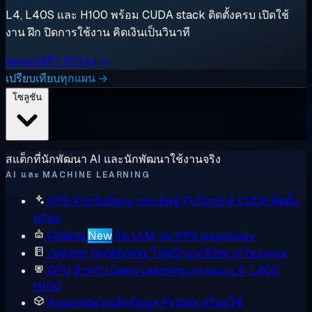
L4, L40S และ H100 พร้อม CUDA stack ติดตั้งครบ เปิดใช้
งาน ฝึก ปิดการใช้งาน คิดเงินเป็นวินาที
ทดลองฟรี 1 ชั่วโมง →
เปรียบเทียบทุกแผน →
โซลูชัน
สแต็กที่นักพัฒนา AI และนักพัฒนาใช้งานจริง
AI และ MACHINE LEARNING
VPS สำหรับปัญญาประดิษฐ์
PyTorch & CUDA ติดตั้ง
พร้อม
Ollama
New
รัน LLM บน VPS ของคุณเอง
Jupyter Notebooks
โน้ตบุ๊กบนเซิร์ฟเวอร์ของคุณ
GPU สำหรับ Deep Learning
เทรนบน L4, L40S,
H100
Anaconda
สแต็กข้อมูล Python พร้อมใช้