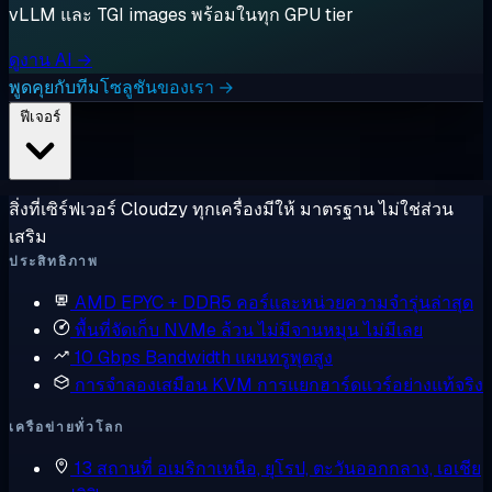
vLLM และ TGI images พร้อมในทุก GPU tier
ดูงาน AI →
พูดคุยกับทีมโซลูชันของเรา →
ฟีเจอร์
สิ่งที่เซิร์ฟเวอร์ Cloudzy ทุกเครื่องมีให้ มาตรฐาน ไม่ใช่ส่วน
เสริม
ประสิทธิภาพ
AMD EPYC + DDR5
คอร์และหน่วยความจำรุ่นล่าสุด
พื้นที่จัดเก็บ NVMe ล้วน
ไม่มีจานหมุน ไม่มีเลย
10 Gbps Bandwidth
แผนทรูพุตสูง
การจำลองเสมือน KVM
การแยกฮาร์ดแวร์อย่างแท้จริง
เครือข่ายทั่วโลก
13 สถานที่
อเมริกาเหนือ, ยุโรป, ตะวันออกกลาง, เอเชีย