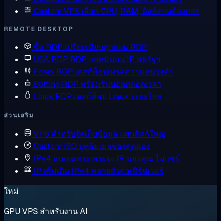
Custom VPS
เลือก CPU, RAM, ดิสก์ตามต้องการ
REMOTE DESKTOP
ซื้อ RDP
เปรียบเทียบทุกแผน RDP
USA RDP
RDP แอดมินบน IP สหรัฐฯ
Forex RDP
เดสก์ท็อปเทรดความหน่วงต่ำ
Botting RDP
พร้อมรันบอตตลอดเวลา
Linux RDP
เดสก์ท็อป Linux ระยะไกล
ส่วนเสริม
VPS สำหรับจัดเก็บข้อมูล
แผนดิสก์ใหญ่
Custom ISO
บูตอิมเมจของคุณเอง
IPv4 แบบเฉพาะเจาะจง
IP ของคุณ ไม่แชร์
IP เพิ่มเติม
IPv4 หลายตัวต่อเซิร์ฟเวอร์
ใหม่
GPU VPS สำหรับงาน AI