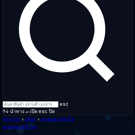
esc
↑↓
นำทาง
↵
เปิด
esc
ปิด
หน้าแรก
›
บล็อก
›
เทรดและคริปโต
เทรดและคริปโต