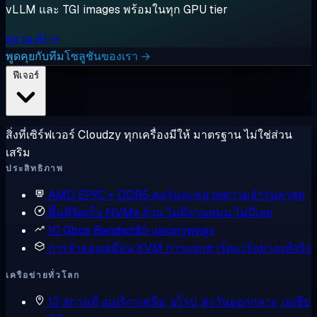
vLLM และ TGI images พร้อมในทุก GPU tier
ดูงาน AI →
พูดคุยกับทีมโซลูชันของเรา →
ฟีเจอร์
สิ่งที่เซิร์ฟเวอร์ Cloudzy ทุกเครื่องมีให้ มาตรฐาน ไม่ใช่ส่วน
เสริม
ประสิทธิภาพ
AMD EPYC + DDR5
คอร์และหน่วยความจำรุ่นล่าสุด
พื้นที่จัดเก็บ NVMe ล้วน
ไม่มีจานหมุน ไม่มีเลย
10 Gbps Bandwidth
แผนทรูพุตสูง
การจำลองเสมือน KVM
การแยกฮาร์ดแวร์อย่างแท้จริง
เครือข่ายทั่วโลก
13 สถานที่
อเมริกาเหนือ, ยุโรป, ตะวันออกกลาง, เอเชีย