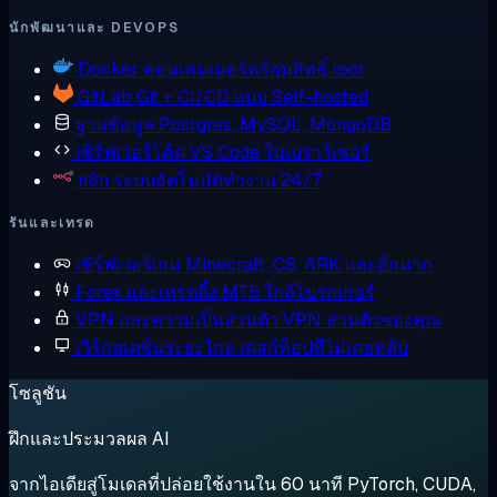
นักพัฒนาและ DEVOPS
Docker
คอนเทนเนอร์พร้อมสิทธิ์ root
GitLab
Git + CI/CD แบบ Self-hosted
ฐานข้อมูล
Postgres, MySQL, MongoDB
เซิร์ฟเวอร์โค้ด
VS Code ในเบราว์เซอร์
n8n
ระบบอัตโนมัติทำงาน 24/7
รันและเทรด
เซิร์ฟเวอร์เกม
Minecraft, CS, ARK และอีกมาก
Forex และเทรดดิ้ง
MT5 ใกล้โบรกเกอร์
VPN และความเป็นส่วนตัว
VPN ส่วนตัวของคุณ
เวิร์กสเตชันระยะไกล
เดสก์ท็อปที่ไม่เคยหลับ
โซลูชัน
ฝึกและประมวลผล AI
จากไอเดียสู่โมเดลที่ปล่อยใช้งานใน 60 นาที PyTorch, CUDA,