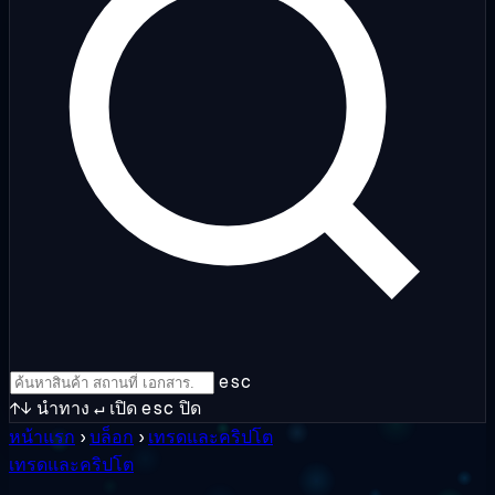
esc
↑↓
นำทาง
↵
เปิด
esc
ปิด
หน้าแรก
›
บล็อก
›
เทรดและคริปโต
เทรดและคริปโต