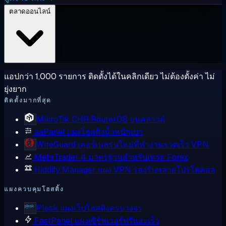
ตลาดออนไลน์
แอปกว่า 1,000 รายการ ติดตั้งได้ในคลิกเดียว ไม่ต้องตั้งค่า ไม่
ยุ่งยาก
ติดตั้งมากที่สุด
MikroTik CHR
RouterOS บนคลาวด์
aaPanel
แผงโฮสติงน้ำหนักเบา
WireGuard
เคอร์เนลรุ่นใหม่ที่ทำงานรวดเร็ว VPN
MetaTrader 4
มาตรฐานสำหรับเทรด Forex
Hiddify Manager
แผง VPN รองรับหลายโปรโตคอล
แผงควบคุมโฮสติ้ง
Plesk
แผงเว็บโฮสติงครบวงจร
FastPanel
แผงเซิร์ฟเวอร์ฟรีและเร็ว