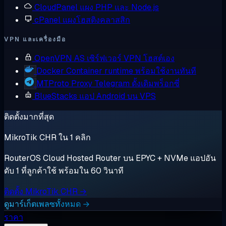
CloudPanel
แผง PHP และ Node.js
cPanel
แผงโฮสติงคลาสสิก
VPN และเครื่องมือ
OpenVPN AS
เซิร์ฟเวอร์ VPN โฮสต์เอง
Docker
Container runtime พร้อมใช้งานทันที
MTProto Proxy
Telegram ดั้งเดิมพร็อกซี่
BlueStacks
แอป Android บน VPS
ติดตั้งมากที่สุด
MikroTik CHR ใน 1 คลิก
RouterOS Cloud Hosted Router บน EPYC + NVMe แอปอัน
ดับ 1 ที่ลูกค้าใช้ พร้อมใน 60 วินาที
ติดตั้ง MikroTik CHR →
ดูมาร์เก็ตเพลซทั้งหมด →
ราคา