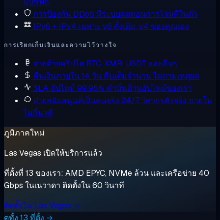
แปซิฟิก
การป้องกัน DDoS
มีระบบลดทอนการโจมตีในตัว
IPv6 + IPv4 เฉพาะ
v6 ดั้งเดิม, v4 ของคุณเอง
การเรียกเก็บเงินและความไว้วางใจ
จ่ายด้วยคริปโต
BTC, XMR, USDT และอื่นๆ
คืนเงินภายใน 14 วัน
คืนเต็มจำนวน ไม่ถามเหตุผล
SLA อัปไทม์ 99.95%
คำมั่นด้านอัปไทม์ของเรา
ฝ่ายสนับสนุนที่เป็นคนจริง 24/7
วิศวกรตัวจริง ภายใน
ไม่กี่นาที
ภูมิภาคใหม่
Las Vegas เปิดให้บริการแล้ว
ที่ตั้งที่ 13 ของเรา: AMD EPYC, NVMe ล้วน และเครือข่าย 40
Gbps ในเนวาดา ติดตั้งใน 60 วินาที
ติดตั้งใน Las Vegas →
ดูทั้ง 13 ที่ตั้ง →