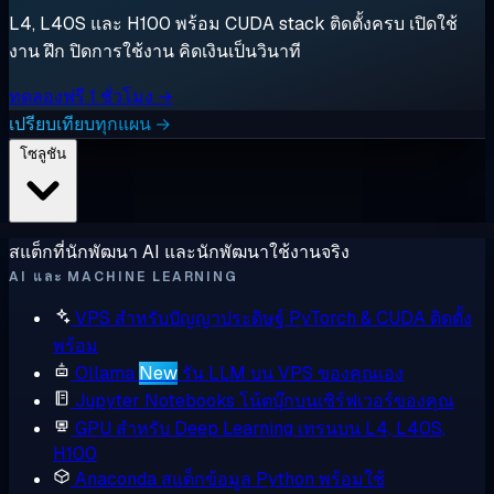
L4, L40S และ H100 พร้อม CUDA stack ติดตั้งครบ เปิดใช้
งาน ฝึก ปิดการใช้งาน คิดเงินเป็นวินาที
ทดลองฟรี 1 ชั่วโมง →
เปรียบเทียบทุกแผน →
โซลูชัน
สแต็กที่นักพัฒนา AI และนักพัฒนาใช้งานจริง
AI และ MACHINE LEARNING
VPS สำหรับปัญญาประดิษฐ์
PyTorch & CUDA ติดตั้ง
พร้อม
Ollama
New
รัน LLM บน VPS ของคุณเอง
Jupyter Notebooks
โน้ตบุ๊กบนเซิร์ฟเวอร์ของคุณ
GPU สำหรับ Deep Learning
เทรนบน L4, L40S,
H100
Anaconda
สแต็กข้อมูล Python พร้อมใช้