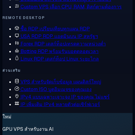
Custom VPS
เลือก CPU, RAM, ดิสก์ตามต้องการ
REMOTE DESKTOP
ซื้อ RDP
เปรียบเทียบทุกแผน RDP
USA RDP
RDP แอดมินบน IP สหรัฐฯ
Forex RDP
เดสก์ท็อปเทรดความหน่วงต่ำ
Botting RDP
พร้อมรันบอตตลอดเวลา
Linux RDP
เดสก์ท็อป Linux ระยะไกล
ส่วนเสริม
VPS สำหรับจัดเก็บข้อมูล
แผนดิสก์ใหญ่
Custom ISO
บูตอิมเมจของคุณเอง
IPv4 แบบเฉพาะเจาะจง
IP ของคุณ ไม่แชร์
IP เพิ่มเติม
IPv4 หลายตัวต่อเซิร์ฟเวอร์
ใหม่
GPU VPS สำหรับงาน AI