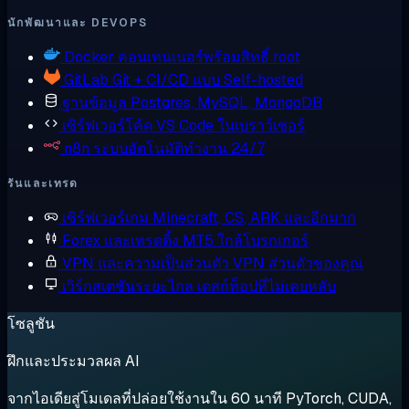
นักพัฒนาและ DEVOPS
Docker
คอนเทนเนอร์พร้อมสิทธิ์ root
GitLab
Git + CI/CD แบบ Self-hosted
ฐานข้อมูล
Postgres, MySQL, MongoDB
เซิร์ฟเวอร์โค้ด
VS Code ในเบราว์เซอร์
n8n
ระบบอัตโนมัติทำงาน 24/7
รันและเทรด
เซิร์ฟเวอร์เกม
Minecraft, CS, ARK และอีกมาก
Forex และเทรดดิ้ง
MT5 ใกล้โบรกเกอร์
VPN และความเป็นส่วนตัว
VPN ส่วนตัวของคุณ
เวิร์กสเตชันระยะไกล
เดสก์ท็อปที่ไม่เคยหลับ
โซลูชัน
ฝึกและประมวลผล AI
จากไอเดียสู่โมเดลที่ปล่อยใช้งานใน 60 นาที PyTorch, CUDA,