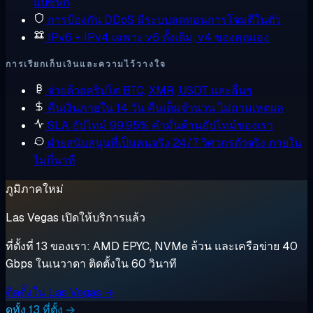
แปซิฟิก
การป้องกัน DDoS
มีระบบลดทอนการโจมตีในตัว
IPv6 + IPv4 เฉพาะ
v6 ดั้งเดิม, v4 ของคุณเอง
การเรียกเก็บเงินและความไว้วางใจ
จ่ายด้วยคริปโต
BTC, XMR, USDT และอื่นๆ
คืนเงินภายใน 14 วัน
คืนเต็มจำนวน ไม่ถามเหตุผล
SLA อัปไทม์ 99.95%
คำมั่นด้านอัปไทม์ของเรา
ฝ่ายสนับสนุนที่เป็นคนจริง 24/7
วิศวกรตัวจริง ภายใน
ไม่กี่นาที
ภูมิภาคใหม่
Las Vegas เปิดให้บริการแล้ว
ที่ตั้งที่ 13 ของเรา: AMD EPYC, NVMe ล้วน และเครือข่าย 40
Gbps ในเนวาดา ติดตั้งใน 60 วินาที
ติดตั้งใน Las Vegas →
ดูทั้ง 13 ที่ตั้ง →