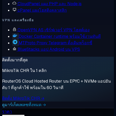
CloudPanel
แผง PHP และ Node.js
cPanel
แผงโฮสติงคลาสสิก
VPN และเครื่องมือ
OpenVPN AS
เซิร์ฟเวอร์ VPN โฮสต์เอง
Docker
Container runtime พร้อมใช้งานทันที
MTProto Proxy
Telegram ดั้งเดิมพร็อกซี่
BlueStacks
แอป Android บน VPS
ติดตั้งมากที่สุด
MikroTik CHR ใน 1 คลิก
RouterOS Cloud Hosted Router บน EPYC + NVMe แอปอัน
ดับ 1 ที่ลูกค้าใช้ พร้อมใน 60 วินาที
ติดตั้ง MikroTik CHR →
ดูมาร์เก็ตเพลซทั้งหมด →
ราคา