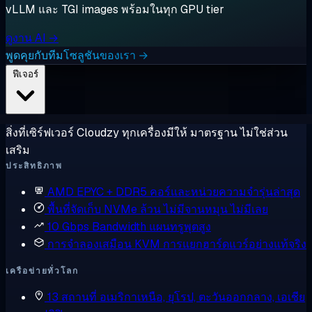
vLLM และ TGI images พร้อมในทุก GPU tier
ดูงาน AI →
พูดคุยกับทีมโซลูชันของเรา →
ฟีเจอร์
สิ่งที่เซิร์ฟเวอร์ Cloudzy ทุกเครื่องมีให้ มาตรฐาน ไม่ใช่ส่วน
เสริม
ประสิทธิภาพ
AMD EPYC + DDR5
คอร์และหน่วยความจำรุ่นล่าสุด
พื้นที่จัดเก็บ NVMe ล้วน
ไม่มีจานหมุน ไม่มีเลย
10 Gbps Bandwidth
แผนทรูพุตสูง
การจำลองเสมือน KVM
การแยกฮาร์ดแวร์อย่างแท้จริง
เครือข่ายทั่วโลก
13 สถานที่
อเมริกาเหนือ, ยุโรป, ตะวันออกกลาง, เอเชีย