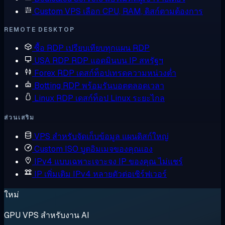
Custom VPS
เลือก CPU, RAM, ดิสก์ตามต้องการ
REMOTE DESKTOP
ซื้อ RDP
เปรียบเทียบทุกแผน RDP
USA RDP
RDP แอดมินบน IP สหรัฐฯ
Forex RDP
เดสก์ท็อปเทรดความหน่วงต่ำ
Botting RDP
พร้อมรันบอตตลอดเวลา
Linux RDP
เดสก์ท็อป Linux ระยะไกล
ส่วนเสริม
VPS สำหรับจัดเก็บข้อมูล
แผนดิสก์ใหญ่
Custom ISO
บูตอิมเมจของคุณเอง
IPv4 แบบเฉพาะเจาะจง
IP ของคุณ ไม่แชร์
IP เพิ่มเติม
IPv4 หลายตัวต่อเซิร์ฟเวอร์
ใหม่
GPU VPS สำหรับงาน AI