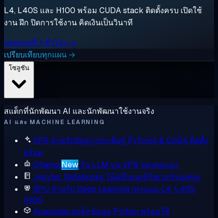
L4, L40S และ H100 พร้อม CUDA stack ติดตั้งครบ เปิดใช้
งาน ฝึก ปิดการใช้งาน คิดเงินเป็นวินาที
ทดลองฟรี 1 ชั่วโมง →
เปรียบเทียบทุกแผน →
โซลูชัน
สแต็กที่นักพัฒนา AI และนักพัฒนาใช้งานจริง
AI และ MACHINE LEARNING
VPS สำหรับปัญญาประดิษฐ์
PyTorch & CUDA ติดตั้ง
พร้อม
Ollama
New
รัน LLM บน VPS ของคุณเอง
Jupyter Notebooks
โน้ตบุ๊กบนเซิร์ฟเวอร์ของคุณ
GPU สำหรับ Deep Learning
เทรนบน L4, L40S,
H100
Anaconda
สแต็กข้อมูล Python พร้อมใช้