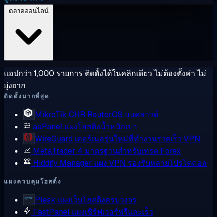
ตลาดออนไลน์
แอปกว่า 1,000 รายการ ติดตั้งได้ในคลิกเดียว ไม่ต้องตั้งค่า ไม่
ยุ่งยาก
ติดตั้งมากที่สุด
MikroTik CHR
RouterOS บนคลาวด์
aaPanel
แผงโฮสติงน้ำหนักเบา
WireGuard
เคอร์เนลรุ่นใหม่ที่ทำงานรวดเร็ว VPN
MetaTrader 4
มาตรฐานสำหรับเทรด Forex
Hiddify Manager
แผง VPN รองรับหลายโปรโตคอล
แผงควบคุมโฮสติ้ง
Plesk
แผงเว็บโฮสติงครบวงจร
FastPanel
แผงเซิร์ฟเวอร์ฟรีและเร็ว