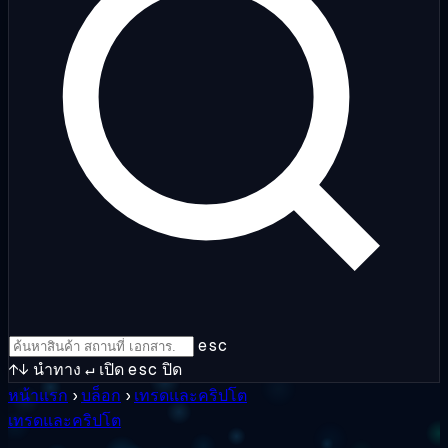
esc
↑↓
นำทาง
↵
เปิด
esc
ปิด
หน้าแรก
›
บล็อก
›
เทรดและคริปโต
เทรดและคริปโต