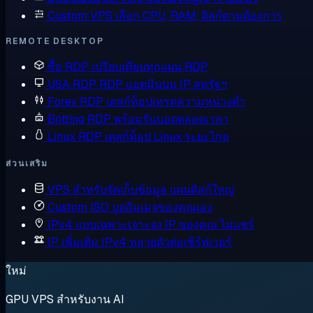
Custom VPS
เลือก CPU, RAM, ดิสก์ตามต้องการ
REMOTE DESKTOP
ซื้อ RDP
เปรียบเทียบทุกแผน RDP
USA RDP
RDP แอดมินบน IP สหรัฐฯ
Forex RDP
เดสก์ท็อปเทรดความหน่วงต่ำ
Botting RDP
พร้อมรันบอตตลอดเวลา
Linux RDP
เดสก์ท็อป Linux ระยะไกล
ส่วนเสริม
VPS สำหรับจัดเก็บข้อมูล
แผนดิสก์ใหญ่
Custom ISO
บูตอิมเมจของคุณเอง
IPv4 แบบเฉพาะเจาะจง
IP ของคุณ ไม่แชร์
IP เพิ่มเติม
IPv4 หลายตัวต่อเซิร์ฟเวอร์
ใหม่
GPU VPS สำหรับงาน AI