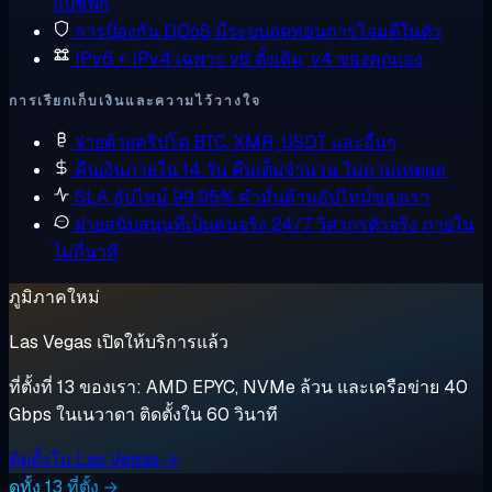
แปซิฟิก
การป้องกัน DDoS
มีระบบลดทอนการโจมตีในตัว
IPv6 + IPv4 เฉพาะ
v6 ดั้งเดิม, v4 ของคุณเอง
การเรียกเก็บเงินและความไว้วางใจ
จ่ายด้วยคริปโต
BTC, XMR, USDT และอื่นๆ
คืนเงินภายใน 14 วัน
คืนเต็มจำนวน ไม่ถามเหตุผล
SLA อัปไทม์ 99.95%
คำมั่นด้านอัปไทม์ของเรา
ฝ่ายสนับสนุนที่เป็นคนจริง 24/7
วิศวกรตัวจริง ภายใน
ไม่กี่นาที
ภูมิภาคใหม่
Las Vegas เปิดให้บริการแล้ว
ที่ตั้งที่ 13 ของเรา: AMD EPYC, NVMe ล้วน และเครือข่าย 40
Gbps ในเนวาดา ติดตั้งใน 60 วินาที
ติดตั้งใน Las Vegas →
ดูทั้ง 13 ที่ตั้ง →