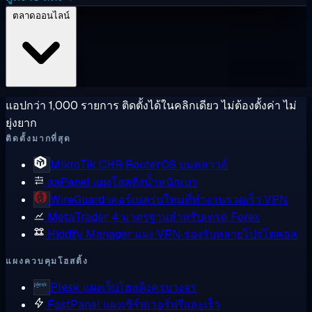
ตลาดออนไลน์
แอปกว่า 1,000 รายการ ติดตั้งได้ในคลิกเดียว ไม่ต้องตั้งค่า ไม่
ยุ่งยาก
ติดตั้งมากที่สุด
MikroTik CHR
RouterOS บนคลาวด์
aaPanel
แผงโฮสติงน้ำหนักเบา
WireGuard
เคอร์เนลรุ่นใหม่ที่ทำงานรวดเร็ว VPN
MetaTrader 4
มาตรฐานสำหรับเทรด Forex
Hiddify Manager
แผง VPN รองรับหลายโปรโตคอล
แผงควบคุมโฮสติ้ง
Plesk
แผงเว็บโฮสติงครบวงจร
FastPanel
แผงเซิร์ฟเวอร์ฟรีและเร็ว