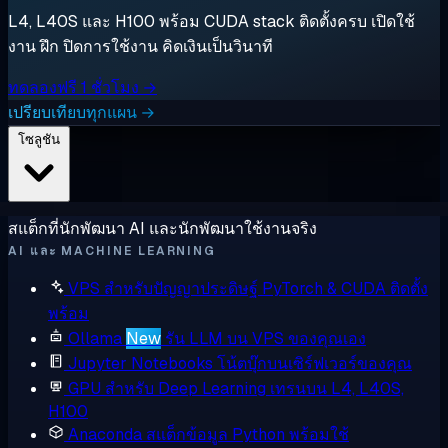
L4, L40S และ H100 พร้อม CUDA stack ติดตั้งครบ เปิดใช้
งาน ฝึก ปิดการใช้งาน คิดเงินเป็นวินาที
ทดลองฟรี 1 ชั่วโมง →
เปรียบเทียบทุกแผน →
โซลูชัน
สแต็กที่นักพัฒนา AI และนักพัฒนาใช้งานจริง
AI และ MACHINE LEARNING
VPS สำหรับปัญญาประดิษฐ์
PyTorch & CUDA ติดตั้ง
พร้อม
Ollama
New
รัน LLM บน VPS ของคุณเอง
Jupyter Notebooks
โน้ตบุ๊กบนเซิร์ฟเวอร์ของคุณ
GPU สำหรับ Deep Learning
เทรนบน L4, L40S,
H100
Anaconda
สแต็กข้อมูล Python พร้อมใช้