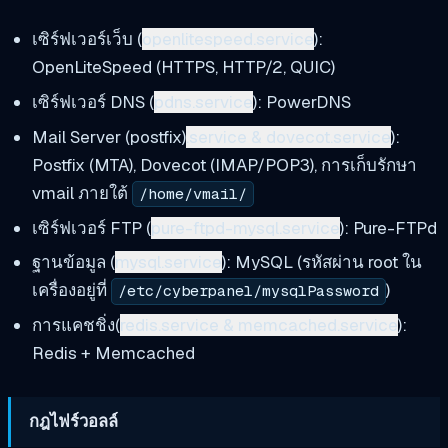
เซิร์ฟเวอร์เว็บ (
openlitespeed.service
):
OpenLiteSpeed (HTTPS, HTTP/2, QUIC)
เซิร์ฟเวอร์ DNS (
pdns.service
): PowerDNS
Mail Server (postfix)
.service & dovecot.service
):
Postfix (MTA), Dovecot (IMAP/POP3), การเก็บรักษา
vmail ภายใต้
/home/vmail/
เซิร์ฟเวอร์ FTP (
pure-ftpd-mysql.service
): Pure-FTPd
ฐานข้อมูล (
mysql.service
): MySQL (รหัสผ่าน root ใน
เครื่องอยู่ที่
)
/etc/cyberpanel/mysqlPassword
การแคชชิ่ง(
redis.service & memcached.service
):
Redis + Memcached
กฎไฟร์วอลล์