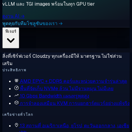
vLLM และ TGI images พร้อมในทุก GPU tier
ดูงาน AI →
พูดคุยกับทีมโซลูชันของเรา →
ฟีเจอร์
สิ่งที่เซิร์ฟเวอร์ Cloudzy ทุกเครื่องมีให้ มาตรฐาน ไม่ใช่ส่วน
เสริม
ประสิทธิภาพ
AMD EPYC + DDR5
คอร์และหน่วยความจำรุ่นล่าสุด
พื้นที่จัดเก็บ NVMe ล้วน
ไม่มีจานหมุน ไม่มีเลย
10 Gbps Bandwidth
แผนทรูพุตสูง
การจำลองเสมือน KVM
การแยกฮาร์ดแวร์อย่างแท้จริง
เครือข่ายทั่วโลก
13 สถานที่
อเมริกาเหนือ, ยุโรป, ตะวันออกกลาง, เอเชีย