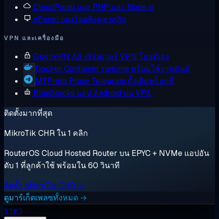
CloudPanel
แผง PHP และ Node.js
cPanel
แผงโฮสติงคลาสสิก
VPN และเครื่องมือ
OpenVPN AS
เซิร์ฟเวอร์ VPN โฮสต์เอง
Docker
Container runtime พร้อมใช้งานทันที
MTProto Proxy
Telegram ดั้งเดิมพร็อกซี่
BlueStacks
แอป Android บน VPS
ติดตั้งมากที่สุด
MikroTik CHR ใน 1 คลิก
RouterOS Cloud Hosted Router บน EPYC + NVMe แอปอัน
ดับ 1 ที่ลูกค้าใช้ พร้อมใน 60 วินาที
ติดตั้ง MikroTik CHR →
ดูมาร์เก็ตเพลซทั้งหมด →
ราคา