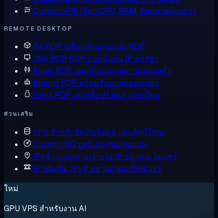
Custom VPS
เลือก CPU, RAM, ดิสก์ตามต้องการ
REMOTE DESKTOP
ซื้อ RDP
เปรียบเทียบทุกแผน RDP
USA RDP
RDP แอดมินบน IP สหรัฐฯ
Forex RDP
เดสก์ท็อปเทรดความหน่วงต่ำ
Botting RDP
พร้อมรันบอตตลอดเวลา
Linux RDP
เดสก์ท็อป Linux ระยะไกล
ส่วนเสริม
VPS สำหรับจัดเก็บข้อมูล
แผนดิสก์ใหญ่
Custom ISO
บูตอิมเมจของคุณเอง
IPv4 แบบเฉพาะเจาะจง
IP ของคุณ ไม่แชร์
IP เพิ่มเติม
IPv4 หลายตัวต่อเซิร์ฟเวอร์
ใหม่
GPU VPS สำหรับงาน AI