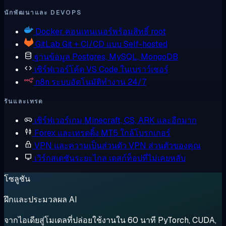
นักพัฒนาและ DEVOPS
Docker
คอนเทนเนอร์พร้อมสิทธิ์ root
GitLab
Git + CI/CD แบบ Self-hosted
ฐานข้อมูล
Postgres, MySQL, MongoDB
เซิร์ฟเวอร์โค้ด
VS Code ในเบราว์เซอร์
n8n
ระบบอัตโนมัติทำงาน 24/7
รันและเทรด
เซิร์ฟเวอร์เกม
Minecraft, CS, ARK และอีกมาก
Forex และเทรดดิ้ง
MT5 ใกล้โบรกเกอร์
VPN และความเป็นส่วนตัว
VPN ส่วนตัวของคุณ
เวิร์กสเตชันระยะไกล
เดสก์ท็อปที่ไม่เคยหลับ
โซลูชัน
ฝึกและประมวลผล AI
จากไอเดียสู่โมเดลที่ปล่อยใช้งานใน 60 นาที PyTorch, CUDA,