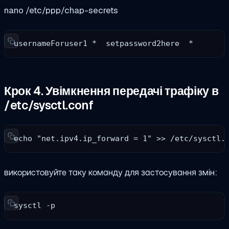
nano /etc/ppp/chap-secrets
usernameForuser1 *  setpassword2here  *
Крок 4. Увімкнення передачі трафіку в
/etc/sysctl.conf
echo "net.ipv4.ip_forward = 1" >> /etc/sysctl.
використовуйте таку команду для застосування змін:
sysctl -p