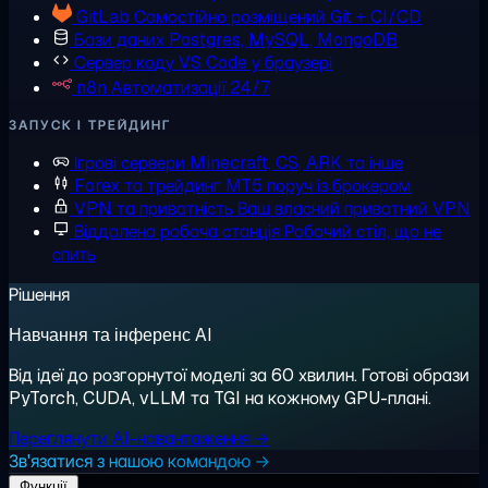
GitLab
Самостійно розміщений Git + CI/CD
Бази даних
Postgres, MySQL, MongoDB
Сервер коду
VS Code у браузері
n8n
Автоматизації 24/7
ЗАПУСК І ТРЕЙДИНГ
Ігрові сервери
Minecraft, CS, ARK та інше
Forex та трейдинг
MT5 поруч із брокером
VPN та приватність
Ваш власний приватний VPN
Віддалена робоча станція
Робочий стіл, що не
спить
Рішення
Навчання та інференс AI
Від ідеї до розгорнутої моделі за 60 хвилин. Готові образи
PyTorch, CUDA, vLLM та TGI на кожному GPU-плані.
Переглянути AI-навантаження →
Зв'язатися з нашою командою →
Функції