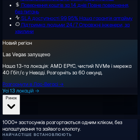
Повернення коштів за 14 днів
Повне повернення,
без питань
SLA доступності 99,95%
Наша гарантія аптайму
Підтримка людьми 24/7
Справжні інженери, за
хвилини
Новий регіон
Las Vegas запущено
Наша 13-та локація: AMD EPYC, чистий NVMe і мережа
40 Гбіт/с у Неваді. Розгорніть за 60 секунд.
Розгорнути в Лас-Вегасі →
Усі 13 локацій →
Ринок
1000+ застосунків розгортаються одним кліком, без
налаштування та зайвого клопоту.
НАЙЧАСТІШЕ ВСТАНОВЛЮЮТЬ