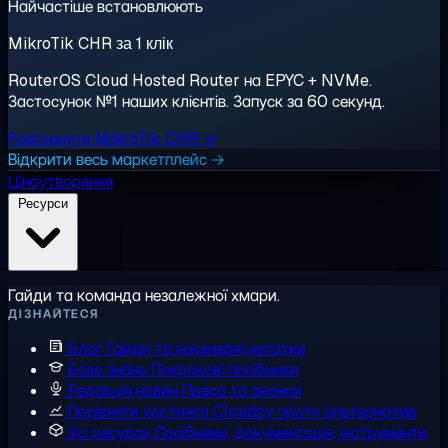
Найчастіше встановлюють
MikroTik CHR за 1 клік
RouterOS Cloud Hosted Router на EPYC + NVMe.
Застосунок №1 наших клієнтів. Запуск за 60 секунд.
Розгорнути MikroTik CHR →
Відкрити весь маркетплейс →
Ціноутворення
Ресурси
Гайди та команда незалежної хмари.
ДІЗНАЙТЕСЯ
Блог
Гайди та інженерні нотатки
База знань
Покрокові посібники
Редакція новин
Преса та анонси
Порівняти хостинги
Cloudzy проти альтернатив
Усі ресурси
Посібники, документація, інструменти,