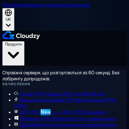
Підтримка
Зв'язатися з відділом продажів
UK
Продукти
Справжні сервери, що розгортаються за 60 секунд. Без
лабіринту допродажів.
ОБЧИСЛЕННЯ
Cloud VPS
Спільний EPYC, від $2,48/міс
Високопродуктивний VPS
Виділені ядра EPYC,
DDR5
GPU VPS
New
L4, L40S, H100 на вимогу
Windows VPS
Windows Server, повний адмін
Dedicated Servers
Однокористувацький bare