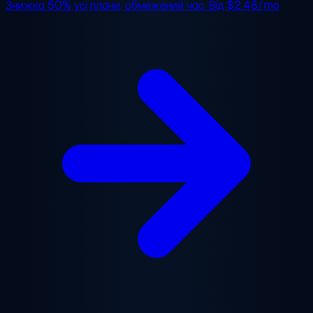
Знижка 50%
усі плани, обмежений час. Від
$2.48/mo