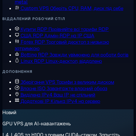
metal
Custom VPS
Оберіть CPU, RAM, диск під себе
ВІДДАЛЕНИЙ РОБОЧИЙ СТІЛ
Купити RDP
Порівняйте всі тарифи RDP
США RDP
Адмін-RDP на IP США
Forex RDP
Торговий десктоп з низькою
затримкою
Botting RDP
Завжди увімкнено для роботи ботів
Linux RDP
Linux-десктоп, віддалено
ДОПОВНЕННЯ
Зберігання VPS
Тарифи з великим диском
Власне ISO
Завантажте власний образ
Виділена IPv4
Ваш IP, не спільний
Додаткові IP
Кілька IPv4 на сервер
Новий
GPU VPS для AI-навантажень
L4, L40S та H100 з повним CUDA-стеком. Запустіть,