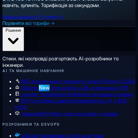
навчіть, зупиніть. Тарифікація за секундами.
Безкоштовно на 1 годину →
Порівняти всі тарифи →
Рішення
Стеки, які насправді розгортають AI-розробники та
інженери.
AI ТА МАШИННЕ НАВЧАННЯ
ВПС для штучного інтелекту
Готові PyTorch і CUDA
Ollama
New
Запускайте LLM на власному VPS
Jupyter Notebooks
Notebook на вашому сервері
GPU для Deep Learning
Навчайте на L4, L40S,
H100
Anaconda
Python-стек для даних, готовий
РОЗРОБНИКИ ТА DEVOPS
Docker
Контейнери з root-доступом