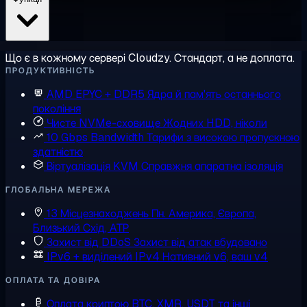
Що є в кожному сервері Cloudzy. Стандарт, а не доплата.
ПРОДУКТИВНІСТЬ
AMD EPYC + DDR5
Ядра й пам'ять останнього
покоління
Чисте NVMe-сховище
Жодних HDD, ніколи
10 Gbps Bandwidth
Тарифи з високою пропускною
здатністю
Віртуалізація KVM
Справжня апаратна ізоляція
ГЛОБАЛЬНА МЕРЕЖА
13 Місцезнаходжень
Пн. Америка, Європа,
Близький Схід, АТР
Захист від DDoS
Захист від атак вбудовано
IPv6 + виділений IPv4
Нативний v6, ваш v4
ОПЛАТА ТА ДОВІРА
Оплата криптою
BTC, XMR, USDT та інші