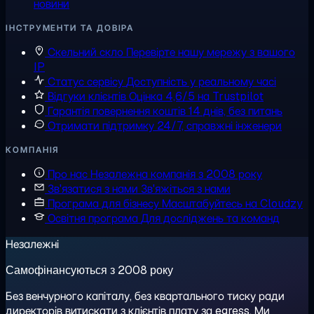
новини
ІНСТРУМЕНТИ ТА ДОВІРА
Скельний скло
Перевірте нашу мережу з вашого
IP
Статус сервісу
Доступність у реальному часі
Відгуки клієнтів
Оцінка 4,6/5 на Trustpilot
Гарантія повернення коштів
14 днів, без питань
Отримати підтримку
24/7, справжні інженери
КОМПАНІЯ
Про нас
Незалежна компанія з 2008 року
Зв'язатися з нами
Зв'яжіться з нами
Програма для бізнесу
Масштабуйтесь на Cloudzy
Освітня програма
Для досліджень та команд
Незалежні
Самофінансуються з 2008 року
Без венчурного капіталу, без квартального тиску ради
директорів витискати з клієнтів плату за egress. Ми