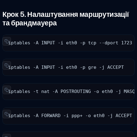
Крок 5. Налаштування маршрутизації
та брандмауера
iptables -A INPUT -i eth0 -p tcp --dport 1723 
iptables -A INPUT -i eth0 -p gre -j ACCEPT
iptables -t nat -A POSTROUTING -o eth0 -j MASQ
iptables -A FORWARD -i ppp+ -o eth0 -j ACCEPT