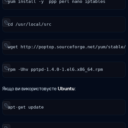
yum install -y  ppp perl nano iptables
cd /usr/local/src
wget http://poptop.sourceforge.net/yum/stable/
rpm -Uhv pptpd-1.4.0-1.el6.x86_64.rpm 
Якщо ви використовуєте
Ubuntu
:
apt-get update