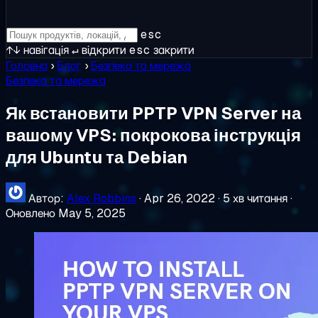
esc
↑↓
навігація
↵
відкрити
esc
закрити
Головна
›
Блог
›
Безпека та мережа
Безпека та мережа
Як встановити PPTP VPN Server на
вашому VPS: покрокова інструкція
для Ubuntu та Debian
Автор:
Alex Robbins
·
Apr 26, 2022
·
5 хв читання
·
Оновлено May 5, 2025