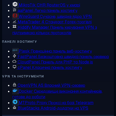
MikroTik CHR
RouterOS у хмарі
aaPanel
Легка панель хостингу
WireGuard
Сучасне, швидке ядро VPN
MetaTrader 4
Стандарт Forex-торгівлі
Hiddify Manager
Панель керування VPN з
підтримкою кількох протоколів
ПАНЕЛІ ХОСТИНГУ
Plesk
Повноцінна панель веб-хостингу
FastPanel
Безкоштовна швидка панель сервера
CloudPanel
Панель для PHP та Node.js
cPanel
Класична панель хостингу
VPN ТА ІНСТРУМЕНТИ
OpenVPN AS
Власний VPN-сервер
Docker
Середовище виконання контейнерів,
готове до роботи
MTProto Proxy
Проксі на базі Telegram
BlueStacks
Android-додатки на VPS