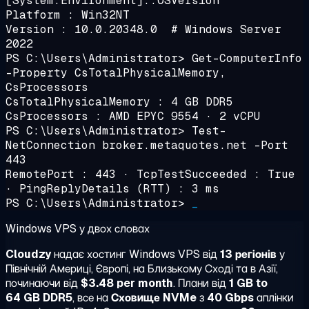
[System.Environment]::OSVersion
Platform : Win32NT
Version : 10.0.20348.0 # Windows Server
2022
PS C:\Users\Administrator>
Get-ComputerInfo
-Property CsTotalPhysicalMemory,
CsProcessors
CsTotalPhysicalMemory : 4 GB DDR5
CsProcessors : AMD EPYC 9554 · 2 vCPU
PS C:\Users\Administrator>
Test-
NetConnection broker.metaquotes.net -Port
443
RemotePort : 443 · TcpTestSucceeded : True
· PingReplyDetails (RTT) :
3 ms
PS C:\Users\Administrator>
_
Windows VPS у двох словах
Cloudzy
надає хостинг Windows VPS від
13 регіонів
у
Північній Америці, Європі, на Близькому Сході та в Азії,
починаючи від
$3.48 per month
. Плани від
1 GB to
64 GB DDR5
, все на
Сховище NVMe
з
40 Gbps
аплінки