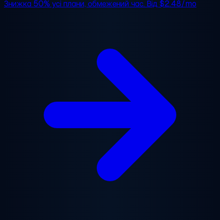
Знижка 50%
усі плани, обмежений час. Від
$2.48/mo