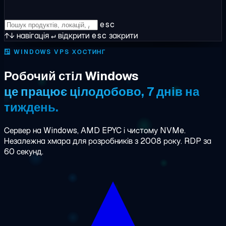
esc
↑↓
навігація
↵
відкрити
esc
закрити
🪟
WINDOWS VPS ХОСТИНГ
Робочий стіл Windows
це працює цілодобово, 7 днів на
тиждень.
Сервер на Windows, AMD EPYC і чистому NVMe.
Незалежна хмара для розробників з 2008 року. RDP за
60 секунд.