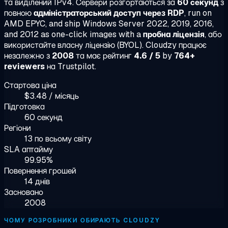
та виділений IPv4. Сервери розгортаються за
60 секунд
з
повною
адміністраторський доступ через RDP
, run on
AMD EPYC, and ship Windows Server 2022, 2019, 2016,
and 2012 as one-click images with a
пробна ліцензія
, або
використайте власну ліцензію (BYOL). Cloudzy працює
незалежно з
2008
та має рейтинг
4.6 / 5
by
764+
reviewers
на Trustpilot.
Стартова ціна
$3.48 / місяць
Підготовка
60 секунд
Регіони
13 по всьому світу
SLA аптайму
99.95%
Повернення грошей
14 днів
Засновано
2008
ЧОМУ РОЗРОБНИКИ ОБИРАЮТЬ CLOUDZY