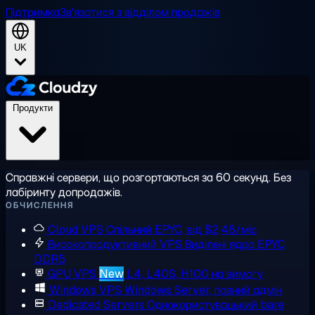
Підтримка
Зв'язатися з відділом продажів
UK
Продукти
Справжні сервери, що розгортаються за 60 секунд. Без
лабіринту допродажів.
ОБЧИСЛЕННЯ
Cloud VPS
Спільний EPYC, від $2,48/міс
Високопродуктивний VPS
Виділені ядра EPYC,
DDR5
GPU VPS
New
L4, L40S, H100 на вимогу
Windows VPS
Windows Server, повний адмін
Dedicated Servers
Однокористувацький bare