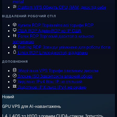
metal
Custom VPS
Оберіть CPU, RAM, диск під себе
ВІДДАЛЕНИЙ РОБОЧИЙ СТІЛ
Купити RDP
Порівняйте всі тарифи RDP
США RDP
Адмін-RDP на IP США
Forex RDP
Торговий десктоп з низькою
затримкою
Botting RDP
Завжди увімкнено для роботи ботів
Linux RDP
Linux-десктоп, віддалено
ДОПОВНЕННЯ
Зберігання VPS
Тарифи з великим диском
Власне ISO
Завантажте власний образ
Виділена IPv4
Ваш IP, не спільний
Додаткові IP
Кілька IPv4 на сервер
Новий
GPU VPS для AI-навантажень
L4, L40S та H100 з повним CUDA-стеком. Запустіть,