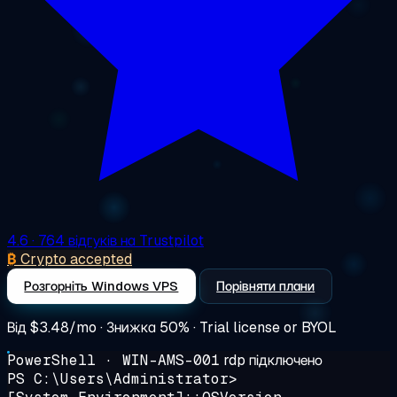
4.6
· 764 відгуків на Trustpilot
₿
Crypto accepted
Розгорніть Windows VPS
Порівняти плани
Від
$3.48/mo
· Знижка 50% · Trial license or BYOL
PowerShell · WIN-AMS-001
rdp підключено
PS C:\Users\Administrator>