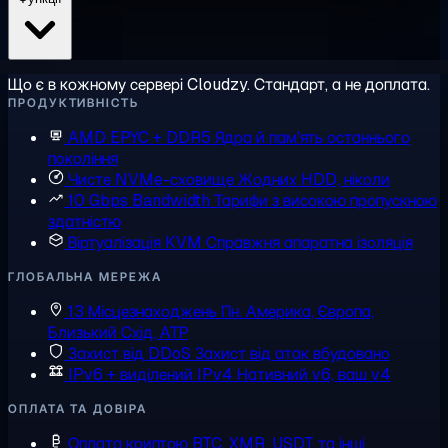
Що є в кожному сервері Cloudzy. Стандарт, а не доплата.
ПРОДУКТИВНІСТЬ
AMD EPYC + DDR5
Ядра й пам'ять останнього
покоління
Чисте NVMe-сховище
Жодних HDD, ніколи
10 Gbps Bandwidth
Тарифи з високою пропускною
здатністю
Віртуалізація KVM
Справжня апаратна ізоляція
ГЛОБАЛЬНА МЕРЕЖА
13 Місцезнаходжень
Пн. Америка, Європа,
Близький Схід, АТР
Захист від DDoS
Захист від атак вбудовано
IPv6 + виділений IPv4
Нативний v6, ваш v4
ОПЛАТА ТА ДОВІРА
Оплата криптою
BTC, XMR, USDT та інші