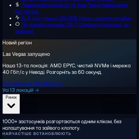
Повернення коштів за 14 днів
Повне повернення,
без питань
SLA доступності 99,95%
Наша гарантія аптайму
Підтримка людьми 24/7
Справжні інженери, за
хвилини
Новий регіон
Las Vegas запущено
Наша 13-та локація: AMD EPYC, чистий NVMe і мережа
40 Гбіт/с у Неваді. Розгорніть за 60 секунд.
Розгорнути в Лас-Вегасі →
Усі 13 локацій →
Ринок
1000+ застосунків розгортаються одним кліком, без
налаштування та зайвого клопоту.
НАЙЧАСТІШЕ ВСТАНОВЛЮЮТЬ