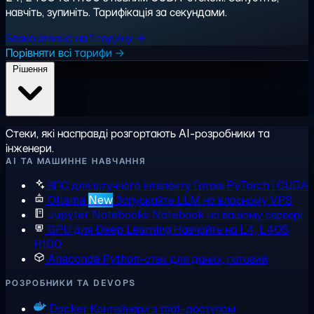
навчіть, зупиніть. Тарифікація за секундами.
Безкоштовно на 1 годину →
Порівняти всі тарифи →
Рішення
Стеки, які насправді розгортають AI-розробники та
інженери.
AI ТА МАШИННЕ НАВЧАННЯ
ВПС для штучного інтелекту
Готові PyTorch і CUDA
Ollama
New
Запускайте LLM на власному VPS
Jupyter Notebooks
Notebook на вашому сервері
GPU для Deep Learning
Навчайте на L4, L40S,
H100
Anaconda
Python-стек для даних, готовий
РОЗРОБНИКИ ТА DEVOPS
Docker
Контейнери з root-доступом