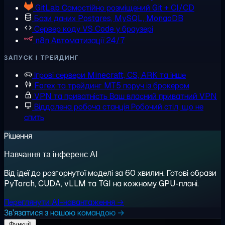
GitLab
Самостійно розміщений Git + CI/CD
Бази даних
Postgres, MySQL, MongoDB
Сервер коду
VS Code у браузері
n8n
Автоматизації 24/7
ЗАПУСК І ТРЕЙДИНГ
Ігрові сервери
Minecraft, CS, ARK та інше
Forex та трейдинг
MT5 поруч із брокером
VPN та приватність
Ваш власний приватний VPN
Віддалена робоча станція
Робочий стіл, що не
спить
Рішення
Навчання та інференс AI
Від ідеї до розгорнутої моделі за 60 хвилин. Готові образи
PyTorch, CUDA, vLLM та TGI на кожному GPU-плані.
Переглянути AI-навантаження →
Зв'язатися з нашою командою →
Функції