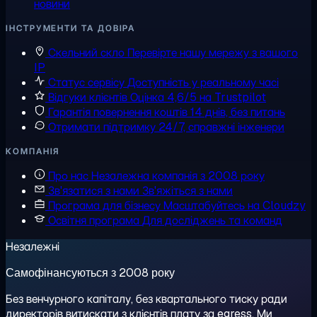
новини
ІНСТРУМЕНТИ ТА ДОВІРА
Скельний скло
Перевірте нашу мережу з вашого
IP
Статус сервісу
Доступність у реальному часі
Відгуки клієнтів
Оцінка 4,6/5 на Trustpilot
Гарантія повернення коштів
14 днів, без питань
Отримати підтримку
24/7, справжні інженери
КОМПАНІЯ
Про нас
Незалежна компанія з 2008 року
Зв'язатися з нами
Зв'яжіться з нами
Програма для бізнесу
Масштабуйтесь на Cloudzy
Освітня програма
Для досліджень та команд
Незалежні
Самофінансуються з 2008 року
Без венчурного капіталу, без квартального тиску ради
директорів витискати з клієнтів плату за egress. Ми