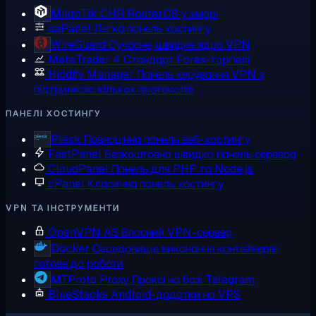
MikroTik CHR
RouterOS у хмарі
aaPanel
Легка панель хостингу
WireGuard
Сучасне, швидке ядро VPN
MetaTrader 4
Стандарт Forex-торгівлі
Hiddify Manager
Панель керування VPN з
підтримкою кількох протоколів
ПАНЕЛІ ХОСТИНГУ
Plesk
Повноцінна панель веб-хостингу
FastPanel
Безкоштовна швидка панель сервера
CloudPanel
Панель для PHP та Node.js
cPanel
Класична панель хостингу
VPN ТА ІНСТРУМЕНТИ
OpenVPN AS
Власний VPN-сервер
Docker
Середовище виконання контейнерів,
готове до роботи
MTProto Proxy
Проксі на базі Telegram
BlueStacks
Android-додатки на VPS