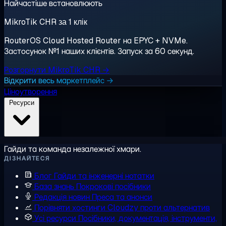
Найчастіше встановлюють
MikroTik CHR за 1 клік
RouterOS Cloud Hosted Router на EPYC + NVMe.
Застосунок №1 наших клієнтів. Запуск за 60 секунд.
Розгорнути MikroTik CHR →
Відкрити весь маркетплейс →
Ціноутворення
Ресурси
Гайди та команда незалежної хмари.
ДІЗНАЙТЕСЯ
Блог
Гайди та інженерні нотатки
База знань
Покрокові посібники
Редакція новин
Преса та анонси
Порівняти хостинги
Cloudzy проти альтернатив
Усі ресурси
Посібники, документація, інструменти,